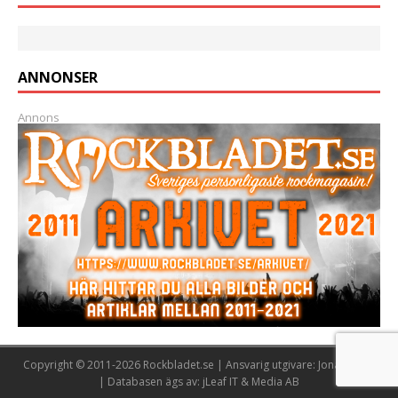
ANNONSER
Annons
Copyright © 2011-2026 Rockbladet.se | Ansvarig utgivare: Jonas Lööw
| Databasen ägs av: jLeaf IT & Media AB