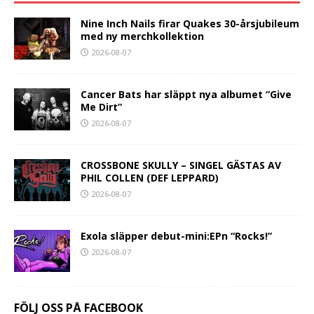
Nine Inch Nails firar Quakes 30-årsjubileum
med ny merchkollektion
2026-08-07
Cancer Bats har släppt nya albumet “Give
Me Dirt”
2026-08-07
CROSSBONE SKULLY – SINGEL GÄSTAS AV
PHIL COLLEN (DEF LEPPARD)
2026-08-07
Exola släpper debut-mini:EPn “Rocks!”
2026-08-07
FÖLJ OSS PÅ FACEBOOK