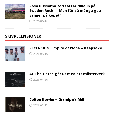
Rosa Bussarna fortsätter rulla in på
Sweden Rock – “Man får så många goa
vänner på köpet”
2026-06-12
SKIVRECENSIONER
RECENSION: Empire of None – Keepsake
2026-05-15
At The Gates går ut med ett mästerverk
2026-04-26
Colton Bowlin – Grandpa’s Mill
2026-03-13