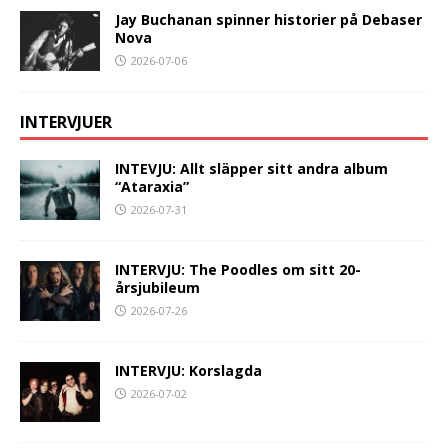
Jay Buchanan spinner historier på Debaser
Nova
2026-07-06
INTERVJUER
INTEVJU: Allt släpper sitt andra album
“Ataraxia”
2026-07-31
INTERVJU: The Poodles om sitt 20-
årsjubileum
2026-07-26
INTERVJU: Korslagda
2026-07-02