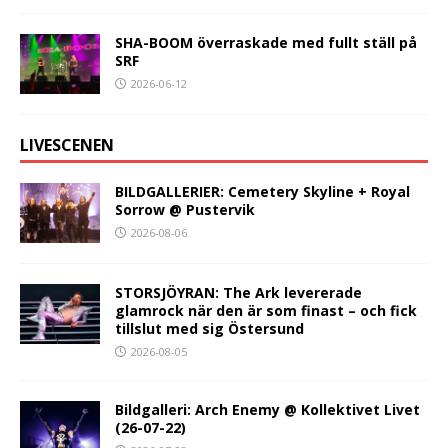
SHA-BOOM överraskade med fullt ställ på
SRF
2026-06-12
LIVESCENEN
BILDGALLERIER: Cemetery Skyline + Royal
Sorrow @ Pustervik
2026-08-06
STORSJÖYRAN: The Ark levererade
glamrock när den är som finast – och fick
tillslut med sig Östersund
2026-08-05
Bildgalleri: Arch Enemy @ Kollektivet Livet
(26-07-22)