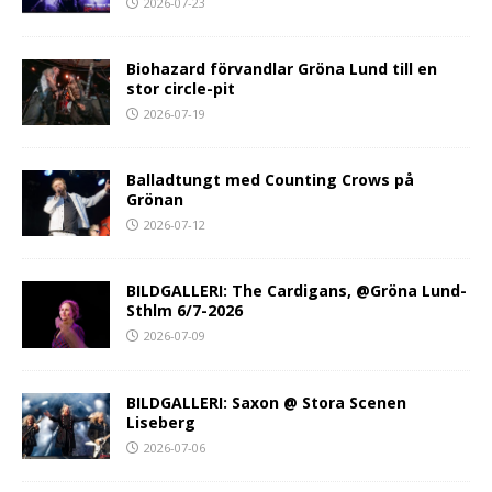
2026-07-23
Biohazard förvandlar Gröna Lund till en
stor circle-pit
2026-07-19
Balladtungt med Counting Crows på
Grönan
2026-07-12
BILDGALLERI: The Cardigans, @Gröna Lund-
Sthlm 6/7-2026
2026-07-09
BILDGALLERI: Saxon @ Stora Scenen
Liseberg
2026-07-06