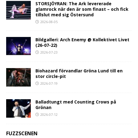
STORSJÖYRAN: The Ark levererade
glamrock när den är som finast – och fick
tillslut med sig Östersund
2026-08-05
Bildgalleri: Arch Enemy @ Kollektivet Livet
(26-07-22)
2026-07-23
Biohazard förvandlar Gröna Lund till en
stor circle-pit
2026-07-19
Balladtungt med Counting Crows på
Grönan
2026-07-12
FUZZSCENEN