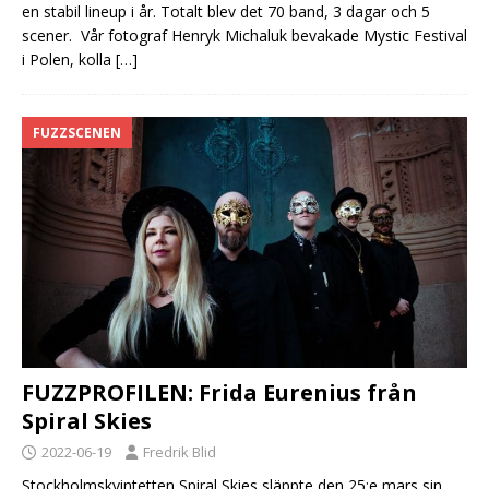
en stabil lineup i år. Totalt blev det 70 band, 3 dagar och 5
scener. Vår fotograf Henryk Michaluk bevakade Mystic Festival
i Polen, kolla
[…]
FUZZSCENEN
FUZZPROFILEN: Frida Eurenius från
Spiral Skies
2022-06-19
Fredrik Blid
Stockholmskvintetten Spiral Skies släppte den 25:e mars sin