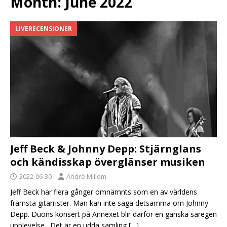
Month:
June 2022
LIVERECENSIONER
Jeff Beck & Johnny Depp: Stjärnglans
och kändisskap överglänser musiken
2022-06-30
André Millom
Jeff Beck har flera gånger omnämnts som en av världens
främsta gitarrister. Man kan inte säga detsamma om Johnny
Depp. Duons konsert på Annexet blir därför en ganska säregen
upplevelse. Det är en udda samling
[…]