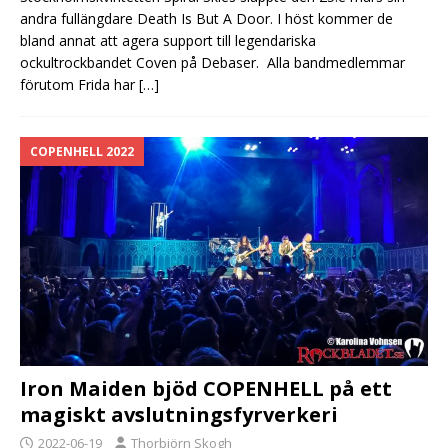
andra fullängdare Death Is But A Door. I höst kommer de
bland annat att agera support till legendariska
ockultrockbandet Coven på Debaser. Alla bandmedlemmar
förutom Frida har
[…]
COPENHELL 2022
Iron Maiden bjöd COPENHELL på ett
magiskt avslutningsfyrverkeri
2022-06-19
Thorbjörn Skogh