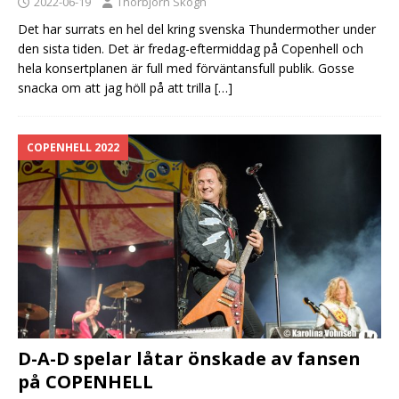
2022-06-19
Thorbjörn Skogh
Det har surrats en hel del kring svenska Thundermother under
den sista tiden. Det är fredag-eftermiddag på Copenhell och
hela konsertplanen är full med förväntansfull publik. Gosse
snacka om att jag höll på att trilla
[…]
COPENHELL 2022
D-A-D spelar låtar önskade av fansen
på COPENHELL