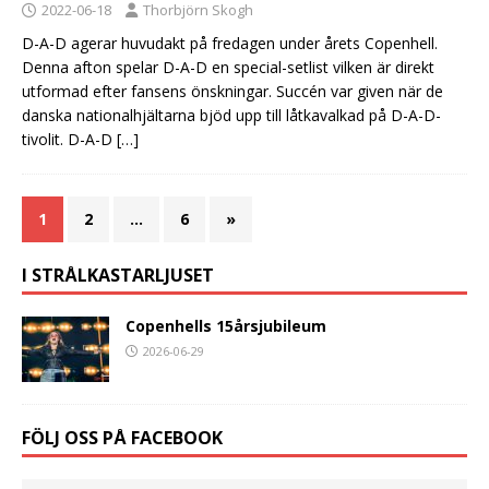
2022-06-18
Thorbjörn Skogh
D-A-D agerar huvudakt på fredagen under årets Copenhell.
Denna afton spelar D-A-D en special-setlist vilken är direkt
utformad efter fansens önskningar. Succén var given när de
danska nationalhjältarna bjöd upp till låtkavalkad på D-A-D-
tivolit. D-A-D
[…]
1
2
…
6
»
I STRÅLKASTARLJUSET
Copenhells 15årsjubileum
2026-06-29
FÖLJ OSS PÅ FACEBOOK