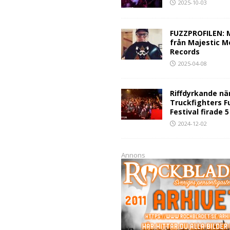
2025-10-03
FUZZPROFILEN: 
från Majestic M
Records
2025-04-08
Riffdyrkande nä
Truckfighters F
Festival firade 
2024-12-02
Annons