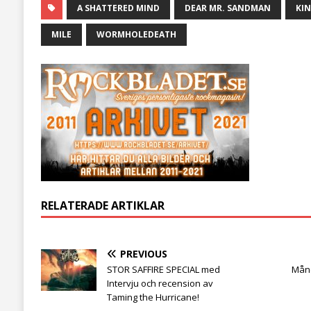
A SHATTERED MIND
DEAR MR. SANDMAN
KI
MILE
WORMHOLEDEATH
RELATERADE ARTIKLAR
PREVIOUS
STOR SAFFIRE SPECIAL med
Måne
Intervju och recension av
Taming the Hurricane!