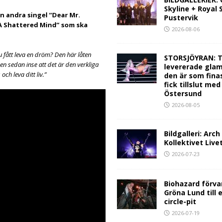
Skyline + Royal
n andra singel “Dear Mr.
Pustervik
 Shattered Mind” som ska
2026-08-06
 fått leva en dröm? Den här låten
STORSJÖYRAN: T
en sedan inse att det är den verkliga
levererade glam
och leva ditt liv.”
den är som fina
fick tillslut med
Östersund
2026-08-05
Bildgalleri: Arc
Kollektivet Live
2026-07-23
Biohazard förva
Gröna Lund till 
circle-pit
2026-07-19