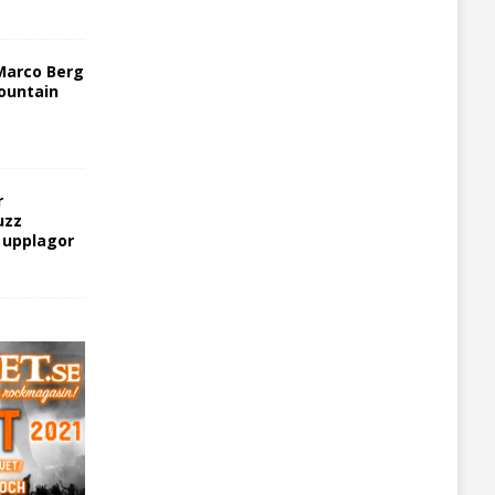
Marco Berg
ountain
r
uzz
5 upplagor