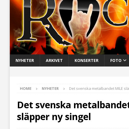
NYHETER
ARKIVET
KONSERTER
FOTO
HOME
NYHETER
Det svenska metalbandet MILE slä
Det svenska metalbande
släpper ny singel