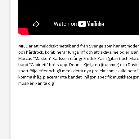
MILE
är ett melodiskt metalband från Sverige som har ett mode
och hårdrock, kombinerar tunga riff och attraktiva melodier. B
Marcus “Masken” Karlsson (sång), Fredrik Palm (gitarr), och Mar
band “Cabinett” bröts upp. Dennis Kjellgren (trummor) och David 
snart följa efter och gå med i detta nya projekt som skulle heta “
komma ihåg, placerar inte bandet i någon specifik musikkatego
musiken kan ta dig.