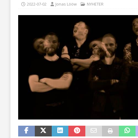
2022-07-02
Jonas Lööw
NYHETER