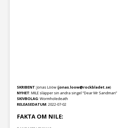
SKRIBENT
: Jonas Lööw (
jonas.loow@rockbladet.se
)
NYHET
: MILE släpper sin andra singel “Dear Mr Sandman”
SKIVBOLAG
: Wormholedeath
RELEASEDATUM
: 2022-07-02
FAKTA OM NILE: