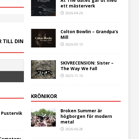
At The Gates går ut med
ett mästerverk
2026-04-26
Colton Bowlin – Grandpa’s
Mill
 TILL DIN
2026-03-13
SKIVRECENSION: Sister –
The Way We Fall
2025-11-16
KRÖNIKOR
Broken Summer är
 Pustervik
högborgen för modern
metal
2026-06-28
 Cemetery