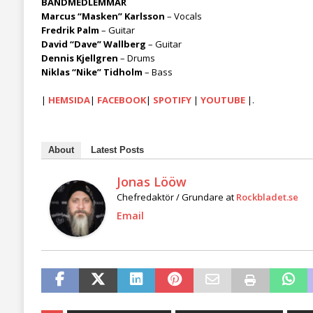
BANDMEDLEMMAR
Marcus “Masken” Karlsson
– Vocals
Fredrik Palm
– Guitar
David “Dave” Wallberg
– Guitar
Dennis Kjellgren
– Drums
Niklas “Nike” Tidholm
– Bass
|
HEMSIDA
|
FACEBOOK
|
SPOTIFY
|
YOUTUBE
|.
About
Latest Posts
Jonas Lööw
Chefredaktör / Grundare
at
Rockbladet.se
Email