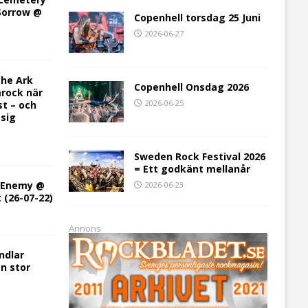
 Sorrow @
Copenhell torsdag 25 Juni
2026-06-27
he Ark
Copenhell Onsdag 2026
rock när
2026-06-25
st – och
 sig
Sweden Rock Festival 2026
= Ett godkänt mellanår
h Enemy @
2026-06-23
t (26-07-22)
Annons
ndlar
en stor