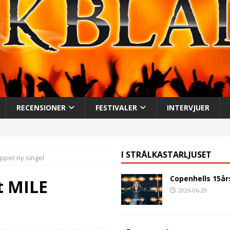
RECENSIONER
FESTIVALER
INTERVJUER
I STRÅLKASTARLJUSET
pper ny singel
Copenhells 15år
t MILE
2026-06-29