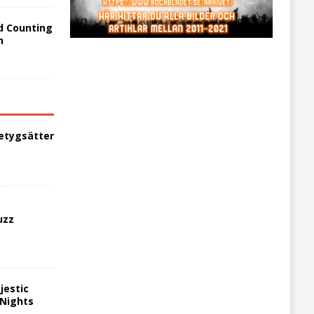
d Counting
n
etygsätter
uzz
jestic
 Nights