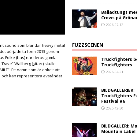
Balladtungt me
Crows på Gröna
2026-07-12
FUZZSCENEN
rnt sound som blandar heavy metal
andet började ta form 2013 genom
cus Folke (bas) när deras gamla
Truckfighters b
“Dave” Wallberg (gitarr) skulle
Truckfighters
MILE”. Ett namn som är enkelt att
2026-04-21
ri och kan representera avståndet
BILDGALLERIER:
Truckfighters F
Festival #6
2025-12-30
BILDGALLERI: Ma
Mountain Label