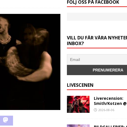
FÖLJ OSS PÅ FACEBOOK
VILL DU FÅR VÅRA NYHETER
INBOX?
LIVESCENEN
Liverecension:
Smith/Kotzen @
2026-08-06
BILDGALLERIER: