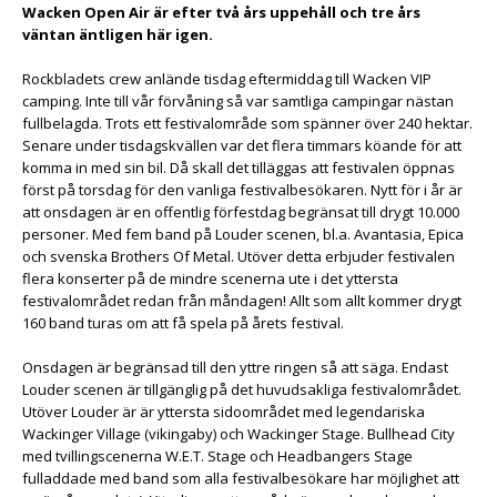
Wacken Open Air är efter två års uppehåll och tre års
väntan äntligen här igen.
Rockbladets crew anlände tisdag eftermiddag till Wacken VIP
camping. Inte till vår förvåning så var samtliga campingar nästan
fullbelagda. Trots ett festivalområde som spänner över 240 hektar.
Senare under tisdagskvällen var det flera timmars köande för att
komma in med sin bil. Då skall det tilläggas att festivalen öppnas
först på torsdag för den vanliga festivalbesökaren. Nytt för i år är
att onsdagen är en offentlig förfestdag begränsat till drygt 10.000
personer. Med fem band på Louder scenen, bl.a. Avantasia, Epica
och svenska Brothers Of Metal. Utöver detta erbjuder festivalen
flera konserter på de mindre scenerna ute i det yttersta
festivalområdet redan från måndagen! Allt som allt kommer drygt
160 band turas om att få spela på årets festival.
Onsdagen är begränsad till den yttre ringen så att säga. Endast
Louder scenen är tillgänglig på det huvudsakliga festivalområdet.
Utöver Louder är är yttersta sidoområdet med legendariska
Wackinger Village (vikingaby) och Wackinger Stage. Bullhead City
med tvillingscenerna W.E.T. Stage och Headbangers Stage
fulladdade med band som alla festivalbesökare har möjlighet att