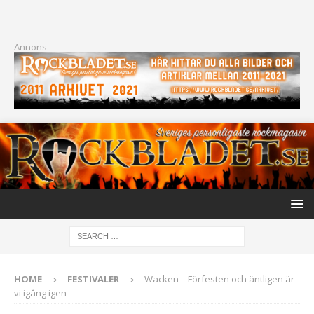
Annons
HOME
FESTIVALER
Wacken – Förfesten och äntligen är
vi igång igen