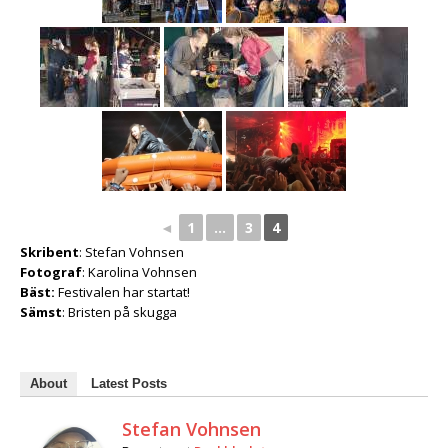
◄
1
...
3
4
Skribent
: Stefan Vohnsen
Fotograf
: Karolina Vohnsen
Bäst:
Festivalen har startat!
Sämst
: Bristen på skugga
About
Latest Posts
Stefan Vohnsen