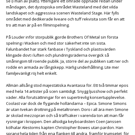
se (i mån av plats). Ytterligare ett område öppnade redan under
måndagen, det dystopiska området Wasteland med det vilda
landskapet och aggressiva scenen Wasteland Stage. Här fylls
området med dedikerade liveare och tuff rekvisita som får en att
tro att man är på en filminspelning.
På Louder inför storpublik gjorde Brothers Of Metal sin första
spelning i Wacken och med stor säkerhet inte sin sista.
Falunbandet har stark fanbase i Tyskland och plastsvärden
klingade dovt i luften och plundringsräderna övergick så
småningom till roende publik. Ja, större del av publiken satt ner och
rodde en armada av långskepp. Härlig underhållning. Lite mer
familjevänligt röj helt enkelt.
Allmän allsång stod majestätiska Avantasia för. Ett två timmar epos
med hela 14 artister på scen samtidigt. Snygg ljusshow och perfekt
väder. Alla förutsättningar för en supertrevlig konsertupplevelse.
Coolast var dock de flygande holländarna – Epica. Simone Simons
är utan tvekan drottning på metaltronen. Doro i all ära men Simone
är skolad mezzopran och så träffsäker i varenda ton att man får
rysningar i kroppen. Den allsidiga keyboardisten Coen Janssen
kölhalar Alestorms kapten Christopher Bowes utan pardon. Han
sprang hela tiden från ena flanken till andra, framför trumsetet för