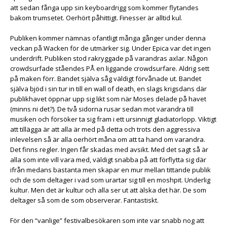
att sedan fånga upp sin keyboardrigg som kommer flytandes
bakom trumsetet. Oerhört påhittigt. Finesser är alltid kul.
Publiken kommer nämnas ofantligt många gånger under denna
veckan på Wacken för de utmärker sig. Under Epica var det ingen
underdrift. Publiken stod rakryggade på varandras axlar. Någon
crowdsurfade ståendes PÅ en liggande crowdsurfare. Aldrig sett
på maken förr. Bandet själva såg väldigt förvånade ut. Bandet
själva bjöd i sin tur in till en wall of death, en slags krigsdans där
publikhavet öppnar upp sig likt som när Moses delade på havet
(minns ni det?). De två sidorna rusar sedan mot varandra till
musiken och försöker ta sig fram i ett ursinnigt gladiatorlopp. Viktigt
att tillägga är att alla är med på detta och trots den aggressiva
inlevelsen så är alla oerhört måna om att ta hand om varandra.
Det finns regler. Ingen får skadas med avsikt. Med det sagt så är
alla som inte vill vara med, väldigt snabba på att förflytta sig där
ifrån medans bastanta men skapar en mur mellan tittande publik
och de som deltager i vad som urartar sig till en moshpit. Underlig
kultur. Men det är kultur och alla ser ut att älska det här. De som
deltager så som de som observerar. Fantastiskt.
För den “vanlige” festivalbesökaren som inte var snabb nog att