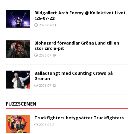
Bildgalleri: Arch Enemy @ Kollektivet Livet
(26-07-22)
2026-07-23
Biohazard förvandlar Gröna Lund till en
stor circle-pit
2026-07-19
Balladtungt med Counting Crows på
Grönan
2026-07-12
FUZZSCENEN
Truckfighters betygsätter Truckfighters
2026-04-21