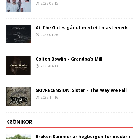
2026-05-15
At The Gates går ut med ett mästerverk
2026-04-26
Colton Bowlin – Grandpa’s Mill
2026-03-13
SKIVRECENSION: Sister – The Way We Fall
2025-11-16
KRÖNIKOR
Broken Summer är högborgen för modern