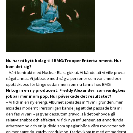
Nu har ni bytt bolag till BMG/Trooper Entertainment. Hur
kom det sig?
– Vårt kontrakt med Nuclear Blast gick ut. Vi kände att vi ville prova
något annat. Vi jobbade med några personer som varit med och
upptäckt oss för länge sedan men som nu fanns hos BMG.
Ni tog in en ny producent, Freddy Alexander, som vanligtvis
jobbar mer inom pop. Hur påverkade det resultatet?
– Vi fick in en ny energi. Albumet spelades in “live” i grunden, men
mixades modernt. Personligen kände jag att det passade bra in i
den fas vi var i – jag var dessutom gravid, så det behövde gå
relativt snabbt och effektivt. Vi fick nya influenser, ett annorlunda
arbetstempo och en ljudbild som speglar både våra rockrötter och
en mer samtida, catchy produktion. Freddy kom in med ett modernt