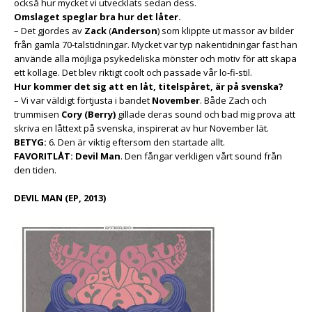
också hur mycket vi utvecklats sedan dess.
Omslaget speglar bra hur det låter.
– Det gjordes av
Zack
(
Anderson
) som klippte ut massor av bilder
från gamla 70-talstidningar. Mycket var typ nakentidningar fast han
använde alla möjliga psykedeliska mönster och motiv för att skapa
ett kollage. Det blev riktigt coolt och passade vår lo-fi-stil.
Hur kommer det sig att en låt, titelspåret, är på svenska?
– Vi var väldigt förtjusta i bandet
November
. Både Zach och
trummisen
Cory (Berry)
gillade deras sound och bad mig prova att
skriva en låttext på svenska, inspirerat av hur November lät.
BETYG:
6. Den är viktig eftersom den startade allt.
FAVORITLÅT:
Devil Man
. Den fångar verkligen vårt sound från
den tiden.
DEVIL MAN (EP, 2013)