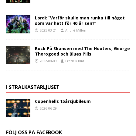
Lordi: “Varför skulle man runka till något
som var hett för 40 år sen?”
2025-03-21
André Millom
Rock På Skansen med The Hooters, George
Thorogood och Blues Pills
2022-08-09
Fredrik Blid
I STRÅLKASTARLJUSET
Copenhells 15årsjubileum
2026-06-29
FÖLJ OSS PÅ FACEBOOK