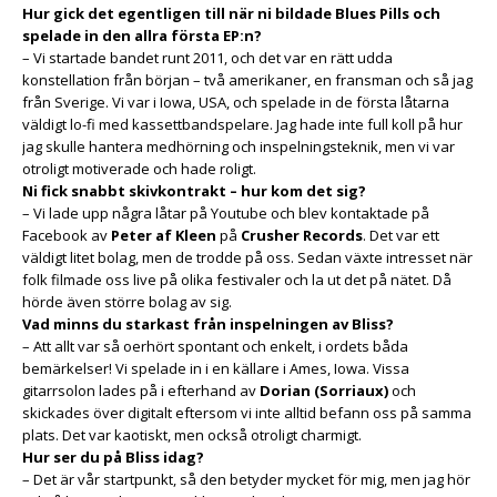
Hur gick det egentligen till när ni bildade Blues Pills och
spelade in den allra första EP:n?
– Vi startade bandet runt 2011, och det var en rätt udda
konstellation från början – två amerikaner, en fransman och så jag
från Sverige. Vi var i Iowa, USA, och spelade in de första låtarna
väldigt lo-fi med kassettbandspelare. Jag hade inte full koll på hur
jag skulle hantera medhörning och inspelningsteknik, men vi var
otroligt motiverade och hade roligt.
Ni fick snabbt skivkontrakt – hur kom det sig?
– Vi lade upp några låtar på Youtube och blev kontaktade på
Facebook av
Peter af Kleen
på
Crusher Records
. Det var ett
väldigt litet bolag, men de trodde på oss. Sedan växte intresset när
folk filmade oss live på olika festivaler och la ut det på nätet. Då
hörde även större bolag av sig.
Vad minns du starkast från inspelningen av Bliss?
– Att allt var så oerhört spontant och enkelt, i ordets båda
bemärkelser! Vi spelade in i en källare i Ames, Iowa. Vissa
gitarrsolon lades på i efterhand av
Dorian (Sorriaux)
och
skickades över digitalt eftersom vi inte alltid befann oss på samma
plats. Det var kaotiskt, men också otroligt charmigt.
Hur ser du på Bliss idag?
– Det är vår startpunkt, så den betyder mycket för mig, men jag hör