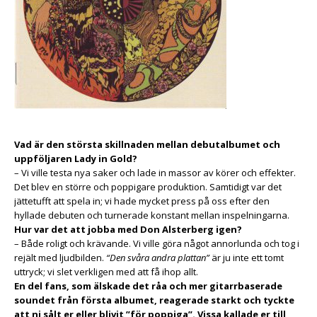
Vad är den största skillnaden mellan debutalbumet och
uppföljaren Lady in Gold?
– Vi ville testa nya saker och lade in massor av körer och effekter.
Det blev en större och poppigare produktion. Samtidigt var det
jättetufft att spela in; vi hade mycket press på oss efter den
hyllade debuten och turnerade konstant mellan inspelningarna.
Hur var det att jobba med Don Alsterberg igen?
– Både roligt och krävande. Vi ville göra något annorlunda och tog i
rejält med ljudbilden.
“Den svåra andra plattan”
är ju inte ett tomt
uttryck; vi slet verkligen med att få ihop allt.
En del fans, som älskade det råa och mer gitarrbaserade
soundet från första albumet, reagerade starkt och tyckte
att ni sålt er eller blivit ”för poppiga”. Vissa kallade er till