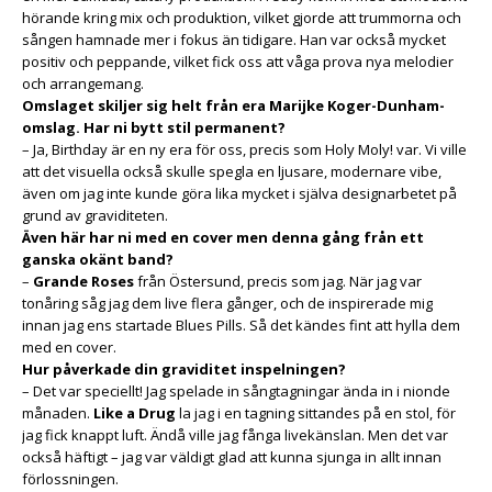
hörande kring mix och produktion, vilket gjorde att trummorna och
sången hamnade mer i fokus än tidigare. Han var också mycket
positiv och peppande, vilket fick oss att våga prova nya melodier
och arrangemang.
Omslaget skiljer sig helt från era Marijke Koger-Dunham-
omslag. Har ni bytt stil permanent?
– Ja, Birthday är en ny era för oss, precis som Holy Moly! var. Vi ville
att det visuella också skulle spegla en ljusare, modernare vibe,
även om jag inte kunde göra lika mycket i själva designarbetet på
grund av graviditeten.
Även här har ni med en cover men denna gång från ett
ganska okänt band?
–
Grande Roses
från Östersund, precis som jag. När jag var
tonåring såg jag dem live flera gånger, och de inspirerade mig
innan jag ens startade Blues Pills. Så det kändes fint att hylla dem
med en cover.
Hur påverkade din graviditet inspelningen?
– Det var speciellt! Jag spelade in sångtagningar ända in i nionde
månaden.
Like a Drug
la jag i en tagning sittandes på en stol, för
jag fick knappt luft. Ändå ville jag fånga livekänslan. Men det var
också häftigt – jag var väldigt glad att kunna sjunga in allt innan
förlossningen.