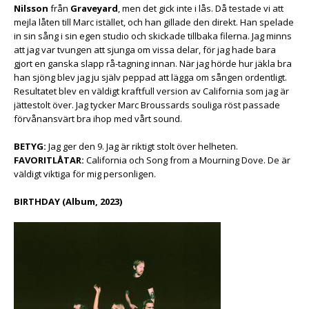
Nilsson
från
Graveyard
, men det gick inte i lås. Då testade vi att
mejla låten till Marc istället, och han gillade den direkt. Han spelade
in sin sång i sin egen studio och skickade tillbaka filerna. Jag minns
att jag var tvungen att sjunga om vissa delar, för jag hade bara
gjort en ganska slapp rå-tagning innan. När jag hörde hur jäkla bra
han sjöng blev jag ju själv peppad att lägga om sången ordentligt.
Resultatet blev en väldigt kraftfull version av California som jag är
jättestolt över. Jag tycker Marc Broussards souliga röst passade
förvånansvärt bra ihop med vårt sound.
BETYG:
Jag ger den 9. Jag är riktigt stolt över helheten.
FAVORITLÅTAR:
California och Song from a Mourning Dove. De är
väldigt viktiga för mig personligen.
BIRTHDAY (Album, 2023)