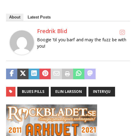
About
Latest Posts
Fredrik Blid
Boogie 'til you barf and may the fuzz be with
you!
BLUES PILLS
ELIN LARSSON
INTERVJU