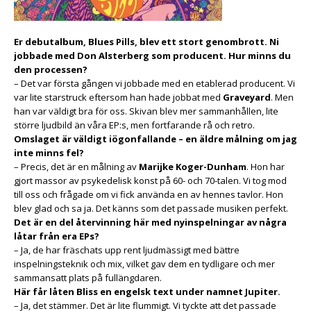
Er debutalbum, Blues Pills, blev ett stort genombrott. Ni
jobbade med Don Alsterberg som producent. Hur minns du
den processen?
– Det var första gången vi jobbade med en etablerad producent. Vi
var lite starstruck eftersom han hade jobbat med
Graveyard
. Men
han var väldigt bra för oss. Skivan blev mer sammanhållen, lite
större ljudbild än våra EP:s, men fortfarande rå och retro.
Omslaget är väldigt iögonfallande – en äldre målning om jag
inte minns fel?
– Precis, det är en målning av
Marijke Koger-Dunham
. Hon har
gjort massor av psykedelisk konst på 60- och 70-talen. Vi tog mod
till oss och frågade om vi fick använda en av hennes tavlor. Hon
blev glad och sa ja. Det känns som det passade musiken perfekt.
Det är en del återvinning här med nyinspelningar av några
låtar från era EPs?
– Ja, de har fräschats upp rent ljudmässigt med bättre
inspelningsteknik och mix, vilket gav dem en tydligare och mer
sammansatt plats på fullängdaren.
Här får låten Bliss en engelsk text under namnet Jupiter.
– Ja, det stämmer. Det är lite flummigt. Vi tyckte att det passade