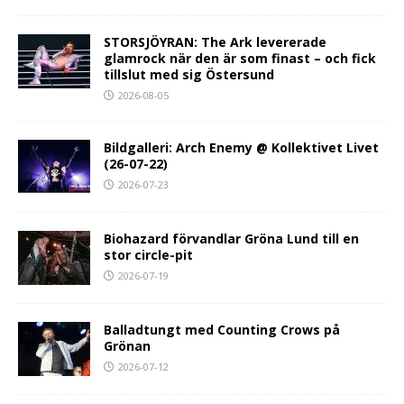
STORSJÖYRAN: The Ark levererade
glamrock när den är som finast – och fick
tillslut med sig Östersund
2026-08-05
Bildgalleri: Arch Enemy @ Kollektivet Livet
(26-07-22)
2026-07-23
Biohazard förvandlar Gröna Lund till en
stor circle-pit
2026-07-19
Balladtungt med Counting Crows på
Grönan
2026-07-12