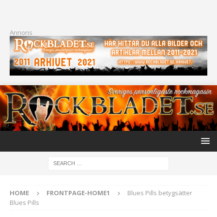
Annons
HOME
FRONTPAGE-HOME1
Blues Pills betygsätter
Blues Pills