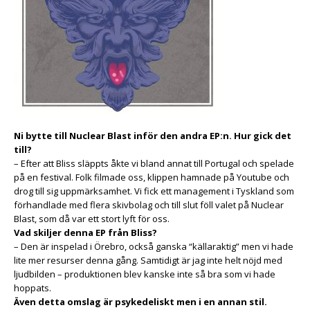
Ni bytte till Nuclear Blast inför den andra EP:n. Hur gick det
till?
– Efter att Bliss släppts åkte vi bland annat till Portugal och spelade
på en festival. Folk filmade oss, klippen hamnade på Youtube och
drog till sig uppmärksamhet. Vi fick ett management i Tyskland som
förhandlade med flera skivbolag och till slut föll valet på Nuclear
Blast, som då var ett stort lyft för oss.
Vad skiljer denna EP från Bliss?
– Den är inspelad i Örebro, också ganska “källaraktig” men vi hade
lite mer resurser denna gång. Samtidigt är jag inte helt nöjd med
ljudbilden – produktionen blev kanske inte så bra som vi hade
hoppats.
Även detta omslag är psykedeliskt men i en annan stil.