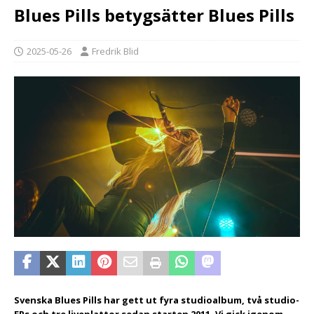
Blues Pills betygsätter Blues Pills
2025-05-26
Fredrik Blid
Svenska Blues Pills har gett ut fyra studioalbum, två studio-
EPs och tre liveplattor sedan starten 2011. Vi gick igenom