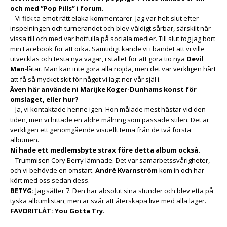
och med ”Pop Pills” i forum.
– Vi fick ta emot rätt elaka kommentarer. Jag var helt slut efter
inspelningen och turnerandet och blev väldigt sårbar, särskilt när
vissa till och med var hotfulla på sociala medier. Till slut tog jag bort
min Facebook för att orka. Samtidigt kände vi i bandet att vi ville
utvecklas och testa nya vägar, i stället för att göra tio nya
Devil
Man
-låtar. Man kan inte göra alla nöjda, men det var verkligen hårt
att få så mycket skit för något vi lagt ner vår själ i.
Även här använde ni Marijke Koger-Dunhams konst för
omslaget, eller hur?
– Ja, vi kontaktade henne igen. Hon målade mest hästar vid den
tiden, men vi hittade en äldre målning som passade stilen. Det är
verkligen ett genomgående visuellt tema från de två första
albumen.
Ni hade ett medlemsbyte strax före detta album också.
– Trummisen Cory Berry lämnade. Det var samarbetssvårigheter,
och vi behövde en omstart.
André Kvarnström
kom in och har
kört med oss sedan dess.
BETYG:
Jag sätter 7. Den har absolut sina stunder och blev etta på
tyska albumlistan, men är svår att återskapa live med alla lager.
FAVORITLÅT: You Gotta Try
.