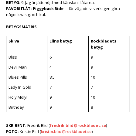
BETYG:
9. Jag är jättenöjd med känslan i låtarna.
FAVORITLÅT:
Piggyback Ride
– där vågade vi verkligen göra
något knasigt och kul.
BETYGSMATRIS
Skiva
Elins betyg
Rockbladets
betyg
Bliss
6
9
Devil Man
4
9
Blues Pills
8,5
10
Lady In Gold
7
7
Holy Moly!
9
10
Birthday
9
8
SKRIBENT:
Fredrik Blid (
fredrik.blid@rockbladet.se
)
FOTO:
Kristin Blid (
kristin.blid@rockbladet.se
)