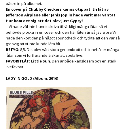
bättre in på albumet.
En cover på Chubby Checkers känns otippat. En låt av
Jefferson Airplane eller Janis Joplin hade varit mer väntat.
Hur kom det sig att det blev just Gypsy?
– Vi hade väl inte hunnit skriva tillräckligt många låtar så vi
behövde plocka in en cover och den här låten är så jävla bra Vi
hade den kört den på något sounccheck och tyckte att den var så
groovig att vi inte kunde låta bli.
BETYG:
8,5. Det blev vårt stora genombrott och innehåller många
låtar som vi fortfarande älskar att spela live.
FAVORITLÅT: Little Sun
. Den är både känslosam och en stark
livefavorit.
LADY IN GOLD (Album, 2016)