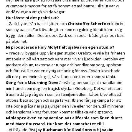
vi kämpade mycket för att få honom att må bättre. Till slut var vi
ändå tvungna att gå skilda vägar.
Hur löste ni det praktiskt?
– Zack bytte från bas till gitarr, och
Christoffer Scherfner
kom in
som ny basist. Zack övade gitarr som en galning för att känna sig
trygg i den rollen. Det är dock Zack som spelar både gitarr och bas
på albumet.
Ni producerade Holy Moly! helt själva i en egen studio?
– Precis, vi byggde upp vår egen studio i Örebro. Vi ville ha friheten
att spela in på vårt sätt och vara mer “live” i ljudbilden. Det blev ett
mörkare album, texterna är tunga och handlar om sorg, uppbrott
och förlust. Det var en nyttig utmaning för oss. Tyvärr kraschade
allt när pandemin slog till, så vi hann inte turnera som vi tänkt.
Song for a Mourning Dove
är väldigt personlig och handlar om
min hund, som dog i en tragisk olycka i Göteborg. Det var ett stort
trauma då jag såg den som en familjemedlem. Låten blev ett sätt
att bearbeta sorgen och säga farväl. Ibland får jag kämpa för att
inte börja gråta när jag sjunger den live eller hör den, då minnena
och känslorna kring förlusten kommer tillbaka väldigt starkt.
Ni släppte även en ny version av California som är en duett
med Marc Boussard. Hur kom det samarbetet till?
– Vi frågade föst
Jay Buchanan
från
Rival Sons
och
Joakim