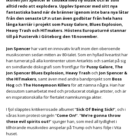
alltid redo att explodera. Upplev Spencer med sitt nya
fantastiska band när de bränner igenom inte bara nya låtar
från den senaste LP:n utan även godbitar från hela hans
långa karriär i projekt som Pussy Galore, Blues Explosion,
Heavy Trash och HITmakers. Höstens Europaturné stannar
till på Pustervik i Göteborg den 18 november.
Jon Spencer
har varit en innovativ kraft inom den oberoende
musikscenen sedan mitten av 80-talet. Som en hyllad liveartist har
han turnerat på alla kontinenter utom Antarktis och samlat på sig
en svindlande diskografi som frontfigur för
Pussy Galore, The
Jon Spencer Blues Explosion, Heavy Trash
och
Jon Spencer &
the HITmakers
, samt även med andra bandprojekt som
Boss
Hog
och
The Honeymoon Killers
för att nämna några. Han har
dessutom samarbetat med och producerat otaliga artister, och är
en inspirationskälla för flertalet namnkunniga akter.
I fjol släpptes kritikerrosade albumet “
Sick Of Being Sick!
“, och i
våras kom protest-singeln “
Come On!
“. “
We’re gonna throw
these evil spirits out!
” sjunger han, som med all tydlighet i
tillhörande musikvideo anspelar på Trump och hans följe i Vita
huset.