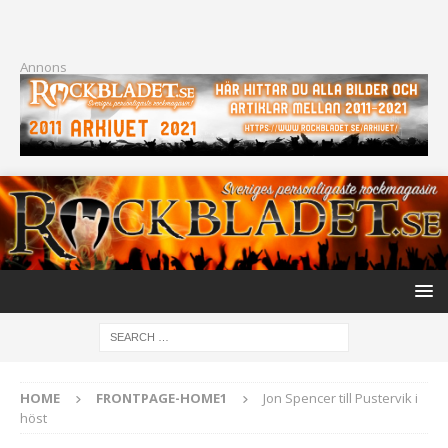
Annons
HOME
FRONTPAGE-HOME1
Jon Spencer till Pustervik i
höst