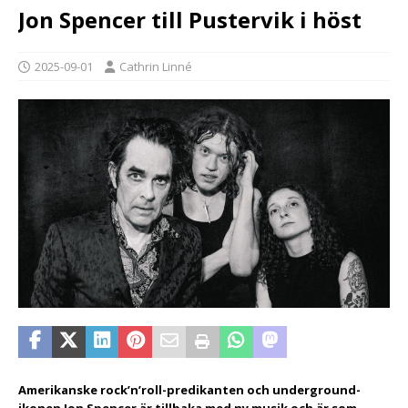
Jon Spencer till Pustervik i höst
2025-09-01
Cathrin Linné
Amerikanske rock’n’roll-predikanten och underground-
ikonen Jon Spencer är tillbaka med ny musik och är som