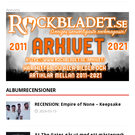
Annons
ALBUMRECENSIONER
RECENSION: Empire of None – Keepsake
2026-05-15
At The Gates går ut med ett mästerverk