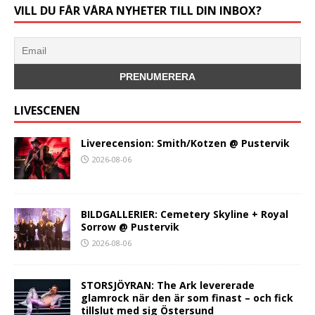
VILL DU FÅR VÅRA NYHETER TILL DIN INBOX?
LIVESCENEN
Liverecension: Smith/Kotzen @ Pustervik
2026-08-06
BILDGALLERIER: Cemetery Skyline + Royal
Sorrow @ Pustervik
2026-08-06
STORSJÖYRAN: The Ark levererade
glamrock när den är som finast – och fick
tillslut med sig Östersund