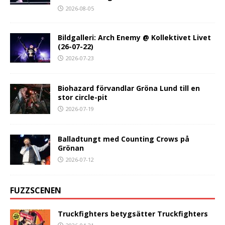
2026-08-05
Bildgalleri: Arch Enemy @ Kollektivet Livet
(26-07-22)
2026-07-23
Biohazard förvandlar Gröna Lund till en
stor circle-pit
2026-07-19
Balladtungt med Counting Crows på
Grönan
2026-07-12
FUZZSCENEN
Truckfighters betygsätter Truckfighters