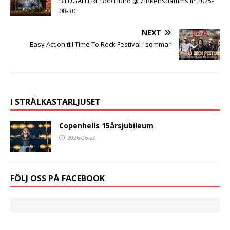
BILDGALLERI: Bob Hund @ Zinkensdamms IP 2025-
08-30
NEXT
Easy Action till Time To Rock Festival i sommar
I STRÅLKASTARLJUSET
Copenhells 15årsjubileum
2026-06-29
FÖLJ OSS PÅ FACEBOOK