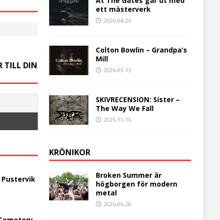
At The Gates går ut med
ett mästerverk
2026-04-26
Colton Bowlin – Grandpa’s
Mill
 TILL DIN
2026-03-13
SKIVRECENSION: Sister –
The Way We Fall
2025-11-16
KRÖNIKOR
Broken Summer är
 Pustervik
högborgen för modern
metal
2026-06-28
 Cemetery