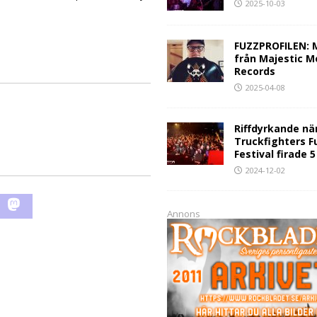
2025-10-03
FUZZPROFILEN: 
från Majestic M
Records
2025-04-08
Riffdyrkande nä
Truckfighters F
Festival firade 
2024-12-02
Annons