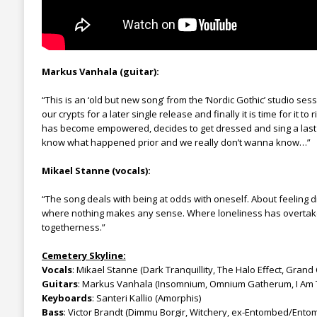
Markus Vanhala (guitar):
“This is an ‘old but new song’ from the ‘Nordic Gothic’ studio se
our crypts for a later single release and finally it is time for it to
has become empowered, decides to get dressed and sing a last
know what happened prior and we really don’t wanna know…”
Mikael Stanne (vocals):
“The song deals with being at odds with oneself. About feeling dis
where nothing makes any sense. Where loneliness has overtak
togetherness.”
Cemetery Skyline:
Vocals
: Mikael Stanne (Dark Tranquillity, The Halo Effect, Grand
Guitars
: Markus Vanhala (Insomnium, Omnium Gatherum, I Am T
Keyboards
: Santeri Kallio (Amorphis)
Bass
: Victor Brandt (Dimmu Borgir, Witchery, ex-Entombed/Ent