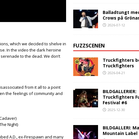
Balladtungt me
Crows på Gröna
2026-07-12
ssions, which we decided to shelve in
FUZZSCENEN
 rise. In the video the dark heroine
 serenade to the dead. We don’t
Truckfighters b
Truckfighters
2026-04-21
associated from it all to a point
BILDGALLERIER:
en the feelings of community and
Truckfighters F
Festival #6
2025-12-30
 Cadaver)
he Night)
BILDGALLERI: Ma
Mountain Label
ombed A.D., ex-Firespawn and many