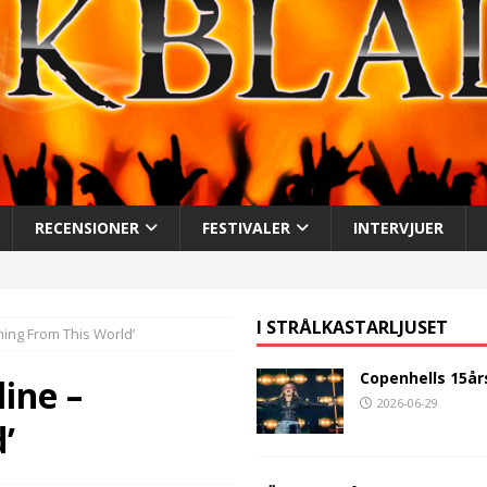
RECENSIONER
FESTIVALER
INTERVJUER
I STRÅLKASTARLJUSET
hing From This World’
Copenhells 15år
ine –
2026-06-29
’