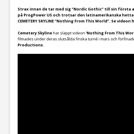
Strax innan de tar med sig “Nordic Gothic” till sin först
på ProgPower US och trotsar den latinamerikanska hettan
CEMETERY SKYLINE “Nothing From This World”. Se videon 
Cemetery Skyline
har släppt videon
‘Nothing From This Wor
filmades under deras slutsålda finska turné i mars och förfina
Productions.