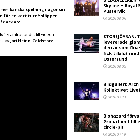
Skyline + Royal
a amerikanska spelning någonsin
Pustervik
 för en kort turné släpper
2026-08-06
här nedan!
ld’
. Framträdandet till videon
STORSJÖYRAN: T
des av
Jari Heino
,
Coldstore
levererade glam
den är som fina
fick tillslut med
Östersund
2026-08-05
Bildgalleri: Arc
Kollektivet Live
2026-07-23
Biohazard förva
Gröna Lund till 
circle-pit
2026-07-19