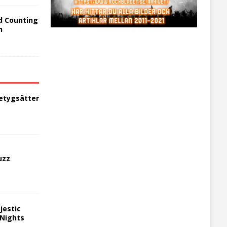
d Counting
n
etygsätter
uzz
jestic
 Nights