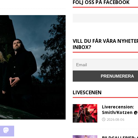
FÖLJ OSS PÅ FACEBOOK
VILL DU FÅR VÅRA NYHETER
INBOX?
LIVESCENEN
Liverecension:
Smith/Kotzen @
2026-08-06
BILDGALLERIER: