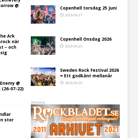
 Sorrow @
Copenhell torsdag 25 Juni
2026-06-27
he Ark
Copenhell Onsdag 2026
rock när
2026-06-25
st – och
 sig
Sweden Rock Festival 2026
= Ett godkänt mellanår
h Enemy @
2026-06-23
t (26-07-22)
Annons
ndlar
en stor