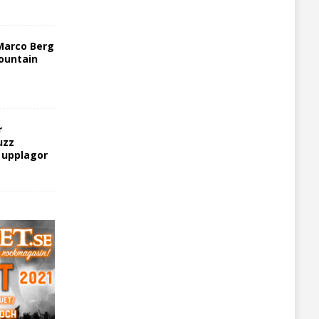
Marco Berg
ountain
r
uzz
5 upplagor