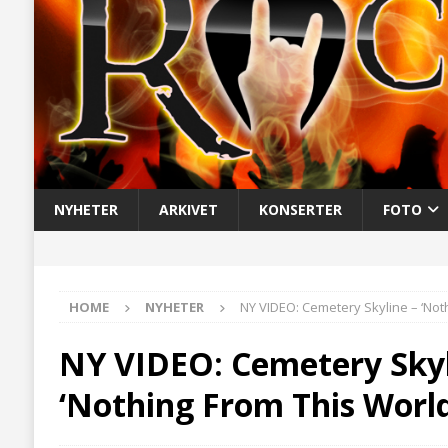
NYHETER
ARKIVET
KONSERTER
FOTO
HOME
NYHETER
NY VIDEO: Cemetery Skyline – ‘Not
NY VIDEO: Cemetery Skyl
‘Nothing From This World