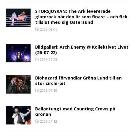
STORSJÖYRAN: The Ark levererade
glamrock när den är som finast – och fick
tillslut med sig Östersund
2026-08-05
Bildgalleri: Arch Enemy @ Kollektivet Livet
(26-07-22)
2026-07-23
Biohazard förvandlar Gröna Lund till en
stor circle-pit
2026-07-19
Balladtungt med Counting Crows på
Grönan
2026-07-12