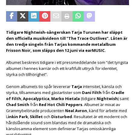
Tidigare Nightwish-sångerskan Tarja Turunen har släppt
den officiella musikvideon till ”The Trace Outlives”. Låten är
den tredje singeln från Tarjas kommande metalalbum
Frisson Noir, som släpps den 12 juni via earMUSIC.
Albumet beskrevs tidigare i ett pressmeddelande som ”det tyngsta
albumet i hennes karriär och ett kraftfullt uttryck för identitet,
styrka och tillhörighet”.
Genom albumets tio spår levererar
Tarja
intensitet, känsla och
styrka, tillsammans med gästartister som
Dani Filth
från
Cradle
of Filth
,
Apocalyptica
,
Marko Hietala
(tidigare
Nightwish
) samt
Chad Smith
från
Red Hot Chili Peppers
. Albumet är mixat av
Grammybelönade producenten
Neal Avron
, känd för arbete med
L
inkin Park
,
Skillet
och
Disturbed
. Resultatet är ett modernt och
hårdslående sound som blandas med de dramatiska och
känslosamma element som definierar Tarjas omisskännliga
metalidentitet.