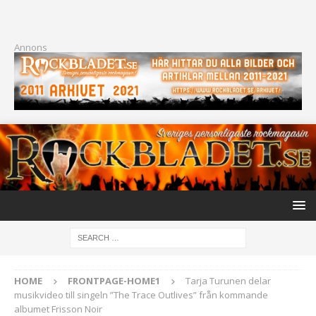
Annons
HOME
FRONTPAGE-HOME1
Tarja Turunen delar
musikvideo till singeln ”The Trace Outlives” från kommande
albumet Frisson Noir