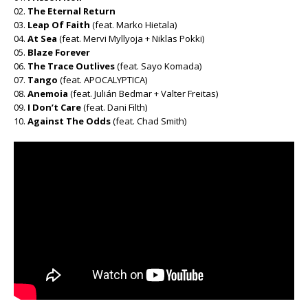
02.
The Eternal Return
03.
Leap Of Faith
(feat. Marko Hietala)
04.
At Sea
(feat. Mervi Myllyoja + Niklas Pokki)
05.
Blaze Forever
06.
The Trace Outlives
(feat. Sayo Komada)
07.
Tango
(feat. APOCALYPTICA)
08.
Anemoia
(feat. Julián Bedmar + Valter Freitas)
09.
I Don’t Care
(feat. Dani Filth)
10.
Against The Odds
(feat. Chad Smith)