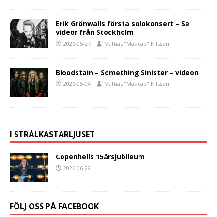
Erik Grönwalls första solokonsert – Se
videor från Stockholm
2026-05-27
Mattias "Madcap" Nilsson
Bloodstain – Something Sinister – videon
2026-05-04
Mattias "Madcap" Nilsson
I STRÅLKASTARLJUSET
Copenhells 15årsjubileum
2026-06-29
FÖLJ OSS PÅ FACEBOOK