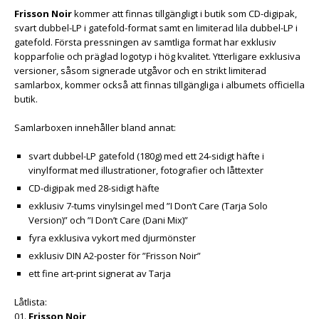
Frisson Noir
kommer att finnas tillgängligt i butik som CD-digipak,
svart dubbel-LP i gatefold-format samt en limiterad lila dubbel-LP i
gatefold. Första pressningen av samtliga format har exklusiv
kopparfolie och präglad logotyp i hög kvalitet. Ytterligare exklusiva
versioner, såsom signerade utgåvor och en strikt limiterad
samlarbox, kommer också att finnas tillgängliga i albumets officiella
butik.
Samlarboxen innehåller bland annat:
svart dubbel-LP gatefold (180g) med ett 24-sidigt häfte i
vinylformat med illustrationer, fotografier och låttexter
CD-digipak med 28-sidigt häfte
exklusiv 7-tums vinylsingel med ”I Don’t Care (Tarja Solo
Version)” och ”I Don’t Care (Dani Mix)”
fyra exklusiva vykort med djurmönster
exklusiv DIN A2-poster för ”Frisson Noir”
ett fine art-print signerat av Tarja
Låtlista:
01.
Frisson Noir