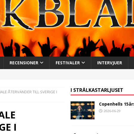
RECENSIONER
FESTIVALER
INTERVJUER
I STRÅLKASTARLJUSET
ALE ÅTERVÄNDER TILL SVERIGE I
Copenhells 15år
ALE
2026-06-29
GE I