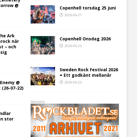
 Sorrow @
Copenhell torsdag 25 Juni
2026-06-27
he Ark
Copenhell Onsdag 2026
rock när
2026-06-25
st – och
 sig
Sweden Rock Festival 2026
= Ett godkänt mellanår
h Enemy @
2026-06-23
t (26-07-22)
Annons
ndlar
en stor