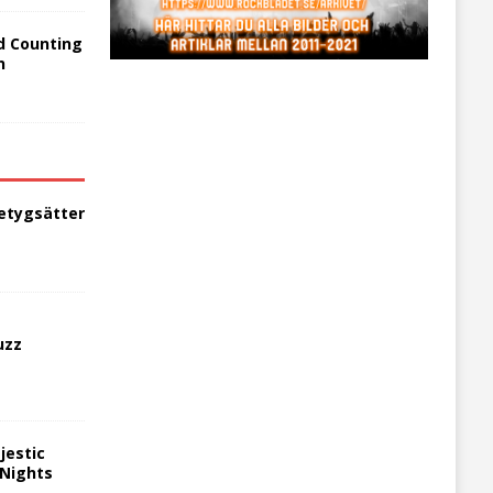
d Counting
n
etygsätter
uzz
jestic
 Nights