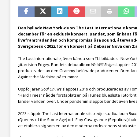
Den hyllade New York-duon The Last Internationale kommer 
december för en exklusiv konsert. Bandet, som är känt fö
liveframträdanden och kompromisslösa sound, återvände
Sverigebesök 2022 för en konsert på Debaser Nova den 2:
The Last Internationale, även kända som TLI, bildades i New Yor
gitarristen Edgey. Bandets debutalbum
We Will Reign
släpptes 201
producerades av den Grammy-belönade producenten Brendan O
Against the Machine på trummor.
Uppföljaren
Soul On Fire
släpptes 2019 och producerades av Tom 
“Hard Times” nådde förstaplatsen på iTunes blueslista i Storbrit
länder världen över. Under pandemin släppte bandet även liv
2023 släppte The Last Internationale sitt tredje studioalbum
Runn
(Queens of the Stone Age) och Eloy Casagrande (Sepultura) ba
att etablera sig som en av den moderna rockscenens starkaste l