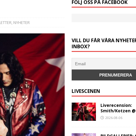
FÖLJ OSS PÅ FACEBOOK
ETTER
,
NYHETER
VILL DU FÅR VÅRA NYHETER
INBOX?
LIVESCENEN
Liverecension:
Smith/Kotzen @
2026-08-06
BILDGALLERIER: