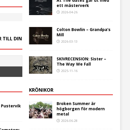
At The Gates går ut med
ett mästerverk
2026-04-26
Colton Bowlin – Grandpa’s
Mill
 TILL DIN
2026-03-13
SKIVRECENSION: Sister –
The Way We Fall
2025-11-16
KRÖNIKOR
Broken Summer är
 Pustervik
högborgen för modern
metal
2026-06-28
 Cemetery