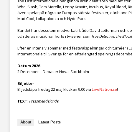
The Last Internationale har genom åren delat scen med artister 
Who, Slash, Tom Morello, Lenny Kravitz, Incubus, Royal Blood, R
även spelat på några av Europas största festivaler, däribland Pi
Mad Cool, Lollapalooza och Hyde Park.
Bandet har dessutom medverkat i både David Letterman och de
och deras musik har hörts i tv-serier som
True Detective
,
The Blackl
Efter en intensiv sommar med festivalspelningar och turnéer i 
Internationale till Sverige för en efterlängtad spelning i decembe
Datum 2026
2 December – Debaser Nova, Stockholm
Biljetter
Biljettsläpp fredag 22 maj klockan 9:00 via
LiveNation.se
!
TEXT
:
Pressmeddelande
About
Latest Posts