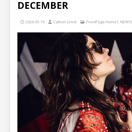
DECEMBER
2026-05-19
Cathrin Linné
FrontPage-Home1
,
NEWSL