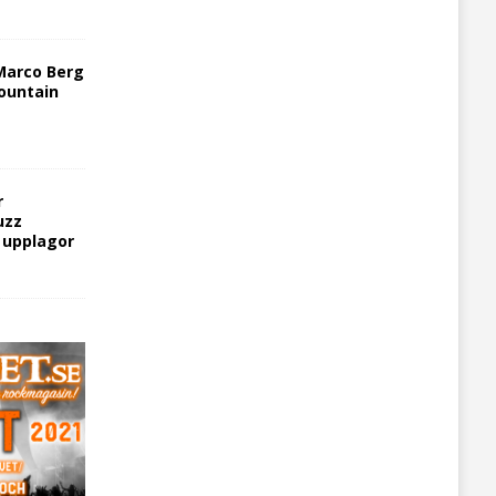
Marco Berg
ountain
r
uzz
5 upplagor