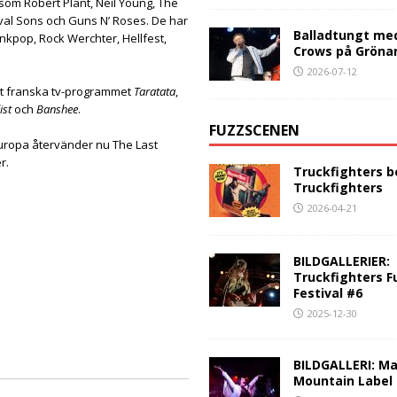
som Robert Plant, Neil Young, The
ival Sons och Guns N’ Roses. De har
Balladtungt me
nkpop, Rock Werchter, Hellfest,
Crows på Gröna
2026-07-12
t franska tv-programmet
Taratata
,
ist
och
Banshee
.
FUZZSCENEN
Europa återvänder nu The Last
r.
Truckfighters b
Truckfighters
2026-04-21
BILDGALLERIER:
Truckfighters F
Festival #6
2025-12-30
BILDGALLERI: Ma
Mountain Label