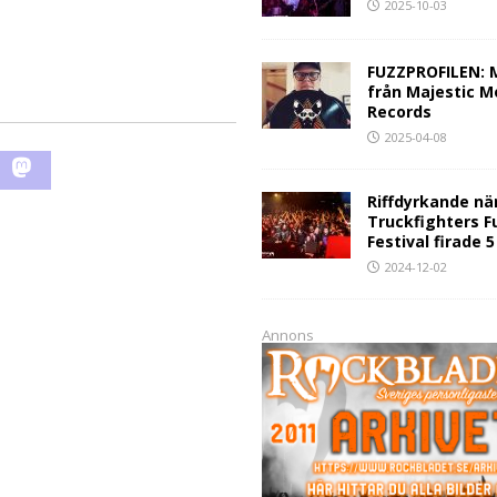
2025-10-03
FUZZPROFILEN: 
från Majestic M
Records
2025-04-08
Riffdyrkande nä
Truckfighters F
Festival firade 
2024-12-02
Annons