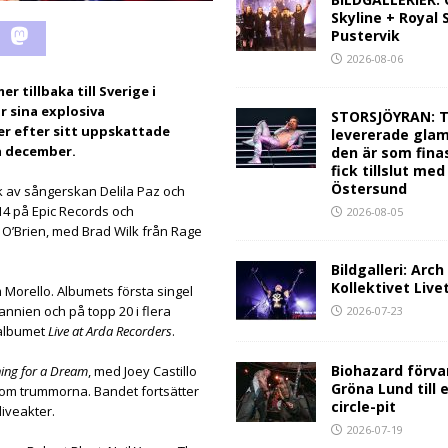
Skyline + Royal
Pustervik
2026-08-06
tillbaka till Sverige i
r sina explosiva
STORSJÖYRAN: T
r efter sitt uppskattade
levererade glam
a december.
den är som fina
fick tillslut med
Östersund
k av sångerskan Delila Paz och
4 på Epic Records och
2026-08-05
’Brien, med Brad Wilk från Rage
Bildgalleri: Arc
Kollektivet Live
Morello. Albumets första singel
annien och på topp 20 i flera
2026-07-23
ealbumet
Live at Arda Recorders
.
Biohazard förva
ing for a Dream
, med Joey Castillo
Gröna Lund till 
kom trummorna. Bandet fortsätter
circle-pit
iveakter.
2026-07-19