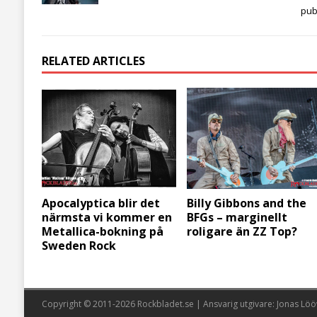
pub
RELATED ARTICLES
Apocalyptica blir det
Billy Gibbons and the
närmsta vi kommer en
BFGs – marginellt
Metallica-bokning på
roligare än ZZ Top?
Sweden Rock
Copyright © 2011-2026 Rockbladet.se | Ansvarig utgivare: Jonas Löö