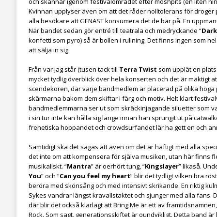
och skannar igenom festivalområdet efter moshpits (en liten hi
Kvinnan upplyser även om att det råder nolltolerans för droge
alla besökare att GENAST konsumera det de bär på. En uppmaning
När bandet sedan gör entré till teatrala och medryckande “
Dark
konfetti som pyro) så är bollen i rullning. Det finns ingen som he
att sälja in sig.
Från var jag står (tusen tack till
Terra Twist
som upplät en plats
mycket tydlig överblick över hela konserten och det är mäktigt a
scendekoren, där varje bandmedlem är placerad på olika höga 
skärmarna bakom dem skiftar i färg och motiv. Helt klart festiv
bandmedlemmarna ser ut som skräckinjagande siluetter som v
i sin tur inte kan hålla sig länge innan han sprungit ut på catwa
frenetiska hoppandet och crowdsurfandet lär ha gett en och a
Samtidigt ska det sägas att även om det är häftigt med alla speci
det inte om att kompensera för själva musiken, utan här finns fl
musikaliskt. “
Mantra
” är oerhört tung, “
Kingslayer
” likaså. Und
You
” och “
Can you feel my heart
” blir det tydligt vilken bra r
beröra med skönsång och med intensivt skrikande. En riktig ku
Sykes vandrar längst kravallstaktet och sjunger med alla fans. 
där blir det också klarlagt att Bring Me är ett av framtidsnamne
Rock. Som sagt, generationsskiftet är oundvikligt. Detta band är