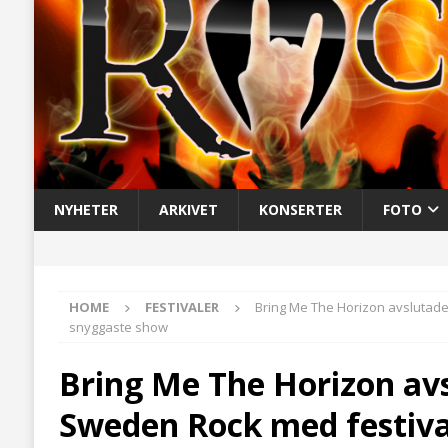
NYHETER
ARKIVET
KONSERTER
FOTO
HOME
FESTIVALER
Bring Me The Horizon avslutad
snyggaste show
Bring Me The Horizon av
Sweden Rock med festiva