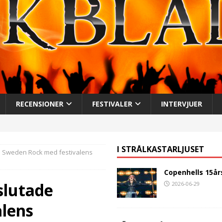
RECENSIONER
FESTIVALER
INTERVJUER
I STRÅLKASTARLJUSET
e Sweden Rock med festivalens
Copenhells 15år
slutade
2026-06-29
lens