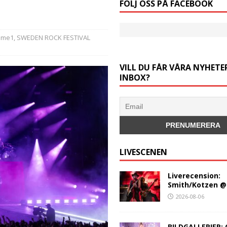
FÖLJ OSS PÅ FACEBOOK
ome1
,
SWEDEN ROCK FESTIVAL
VILL DU FÅR VÅRA NYHETER
INBOX?
LIVESCENEN
Liverecension:
Smith/Kotzen @
2026-08-06
BILDGALLERIER: