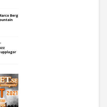
Marco Berg
ountain
r
uzz
5 upplagor