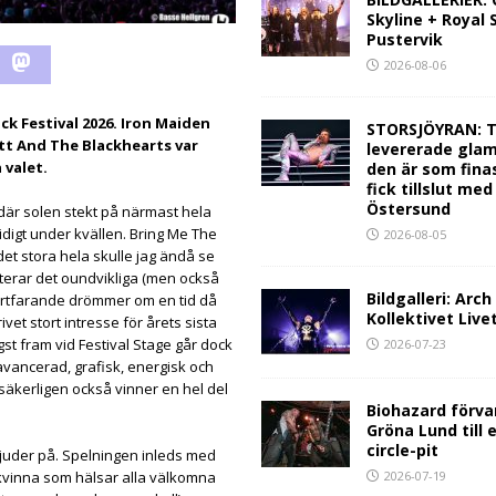
Skyline + Royal
Pustervik
2026-08-06
k Festival 2026. Iron Maiden
STORSJÖYRAN: T
Jett And The Blackhearts var
levererade glam
valet.
den är som fina
fick tillslut med
Östersund
där solen stekt på närmast hela
idigt under kvällen. Bring Me The
2026-08-05
det stora hela skulle jag ändå se
terar det oundvikliga (men också
Bildgalleri: Arc
ortfarande drömmer om en tid då
Kollektivet Live
et stort intresse för årets sista
gst fram vid Festival Stage går dock
2026-07-23
vancerad, grafisk, energisk och
säkerligen också vinner en hel del
Biohazard förva
Gröna Lund till 
circle-pit
juder på. Spelningen inleds med
 kvinna som hälsar alla välkomna
2026-07-19