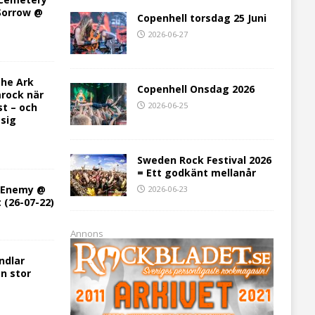
 Sorrow @
Copenhell torsdag 25 Juni
2026-06-27
he Ark
Copenhell Onsdag 2026
rock när
2026-06-25
st – och
 sig
Sweden Rock Festival 2026
= Ett godkänt mellanår
h Enemy @
2026-06-23
t (26-07-22)
Annons
ndlar
en stor