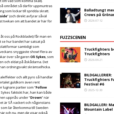
nt om vad som komma skall).
r på området så därför uppmuntras
Balladtungt me
 som lockar till spridda skratt.
Crows på Gröna
side
” (och direkt avfyrar såväl
2026-07-12
lst tvekan om att bandet är här för
 åt oss på Rockbladet) får man en
FUZZSCENEN
tt se hur bandet har satsat på
plattformar samtidigt som
Truckfighters b
alveckans snyggaste show! Flera av
Truckfighters
akar över sångaren
Oli Sykes
, som
2026-04-21
lken och eldat på åskådarna. Det
nnan ordningsvakt skrämselhicka.
BILDGALLERIER:
aleffekter och allt pyro så handlar
Truckfighters F
ertalet guldkorn även rent
Festival #6
er lugnare partier som “
Follow
2025-12-30
öst Sykes faktiskt har, han kan både
lmen uppnås under “
Drown
” när
Det är SÅ vackert och någonstans
BILDGALLERI: Ma
n, som lär återkomma till Sweden
Mountain Label
 här och nu, men de visar också