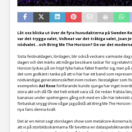
Låt oss blicka ut över de fyra huvudakterna på Sweden Roc
var det trygga valet, Volbeat var det tråkiga valet, Joan 
nödvalet…och Bring Me The Horizon? De var det moderna 
Sista festivaldagen, lördagen, blir också veckans varmaste dag 
dagen och det märks att många besökare tackar för sig relativt t
Horizon lyckas på sin höjd fylla halva fältet framför sig, men på 
det som godkänt i tanke på att vi här har ett band som represen
nödvändiga) generationsskiftet inom rocken. Nostalgiker som f
exempelvis
Axl Rose
fortfarande kunde sjunga har inget överdriv
stora akt och då får det helt enkelt vara så. De redan frälsta län
bananas under spelningens gång och med en sån här tekniskt a
förbaskat snygg show vågar jag påstå att Bring Me The Horizon 
nya fans denna kväll.
Det är en minst sagt storslagen show som metalcore-ikonerna b
att vi på storbildsskärmarna får bevittna en dataspelsliknande