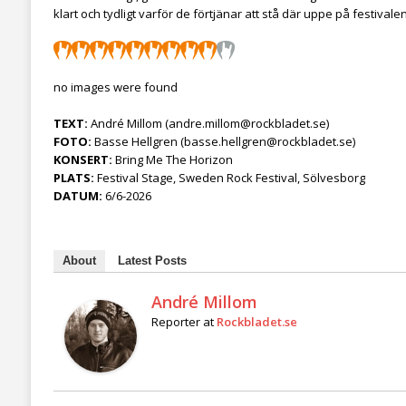
klart och tydligt varför de förtjänar att stå där uppe på festivale
no images were found
TEXT:
André Millom (andre.millom@rockbladet.se)
FOTO:
Basse Hellgren (basse.hellgren@rockbladet.se)
KONSERT:
Bring Me The Horizon
PLATS:
Festival Stage, Sweden Rock Festival, Sölvesborg
DATUM:
6/6-2026
About
Latest Posts
André Millom
Reporter
at
Rockbladet.se