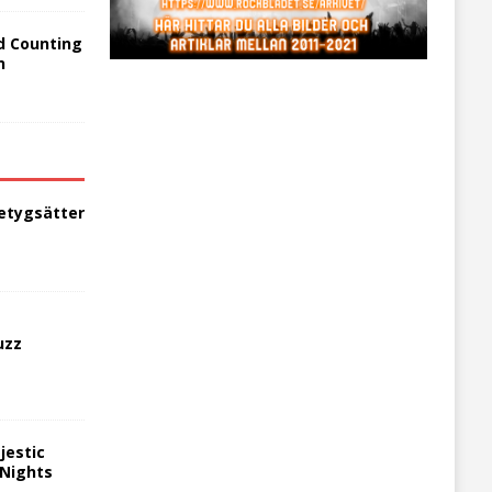
d Counting
n
etygsätter
uzz
jestic
 Nights