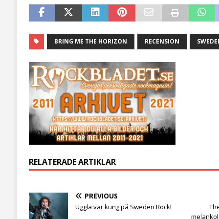
BRING ME THE HORIZON
RECENSION
SWEDEN
RELATERADE ARTIKLAR
PREVIOUS
Uggla var kung på Sweden Rock!
The
melankoli