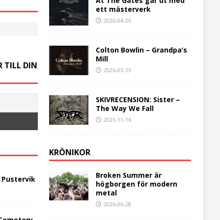
At The Gates går ut med
ett mästerverk
2026-04-26
Colton Bowlin – Grandpa’s
Mill
 TILL DIN
2026-03-13
SKIVRECENSION: Sister –
The Way We Fall
2025-11-16
KRÖNIKOR
Broken Summer är
 Pustervik
högborgen för modern
metal
2026-06-28
 Cemetery