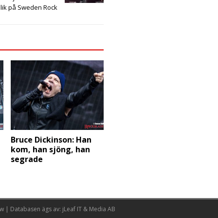
lik på Sweden Rock
Bruce Dickinson: Han
kom, han sjöng, han
segrade
w | Databasen ägs av: jLeaf IT & Media AB