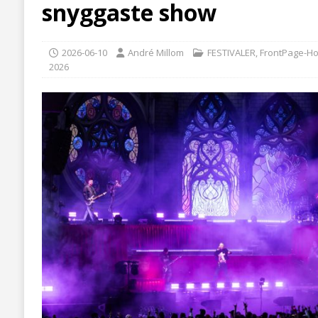
snyggaste show
2026-06-10
André Millom
FESTIVALER
,
FrontPage-H
2026