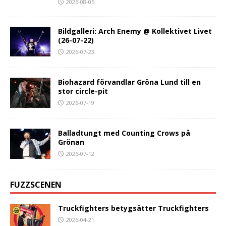
2026-08-05
Bildgalleri: Arch Enemy @ Kollektivet Livet
(26-07-22)
2026-07-23
Biohazard förvandlar Gröna Lund till en
stor circle-pit
2026-07-19
Balladtungt med Counting Crows på
Grönan
2026-07-12
FUZZSCENEN
Truckfighters betygsätter Truckfighters
2026-04-21