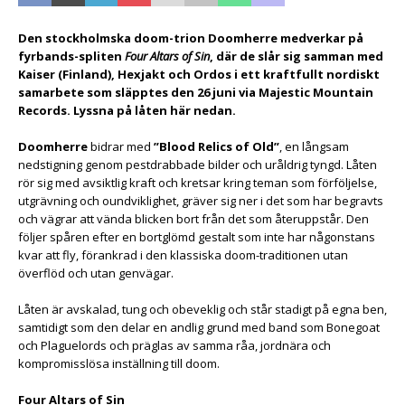
Den stockholmska doom-trion Doomherre medverkar på
fyrbands-spliten
Four Altars of Sin
, där de slår sig samman med
Kaiser (Finland), Hexjakt och Ordos i ett kraftfullt nordiskt
samarbete som släpptes den 26 juni via Majestic Mountain
Records. Lyssna på låten här nedan.
Doomherre
bidrar med
”Blood Relics of Old”
, en långsam
nedstigning genom pestdrabbade bilder och uråldrig tyngd. Låten
rör sig med avsiktlig kraft och kretsar kring teman som förföljelse,
utgrävning och oundviklighet, gräver sig ner i det som har begravts
och vägrar att vända blicken bort från det som återuppstår. Den
följer spåren efter en bortglömd gestalt som inte har någonstans
kvar att fly, förankrad i den klassiska doom-traditionen utan
överflöd och utan genvägar.
Låten är avskalad, tung och obeveklig och står stadigt på egna ben,
samtidigt som den delar en andlig grund med band som Bonegoat
och Plaguelords och präglas av samma råa, jordnära och
kompromisslösa inställning till doom.
Four Altars of Sin