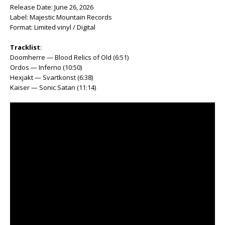
Release Date: June 26, 2026
Label: Majestic Mountain Records
Format: Limited vinyl / Digital
Tracklist
:
Doomherre — Blood Relics of Old (6:51)
Ordos — Inferno (10:50)
Hexjakt — Svartkonst (6:38)
Kaiser — Sonic Satan (11:14)