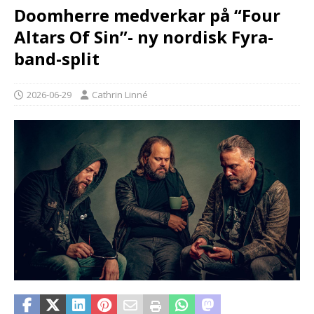
Doomherre medverkar på “Four
Altars Of Sin”- ny nordisk Fyra-
band-split
2026-06-29
Cathrin Linné