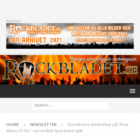
Annons
HOME
NEWSLETTER
Doomherre medverkar på “Four
Altars Of Sin”- ny nordisk Fyra-band-split