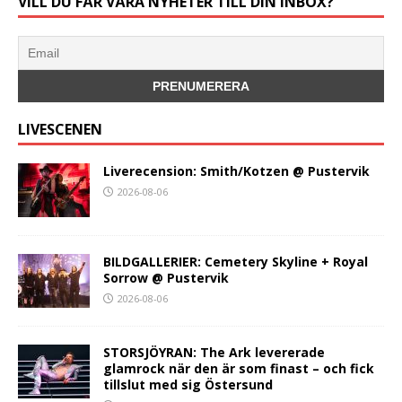
VILL DU FÅR VÅRA NYHETER TILL DIN INBOX?
LIVESCENEN
Liverecension: Smith/Kotzen @ Pustervik
2026-08-06
BILDGALLERIER: Cemetery Skyline + Royal
Sorrow @ Pustervik
2026-08-06
STORSJÖYRAN: The Ark levererade
glamrock när den är som finast – och fick
tillslut med sig Östersund