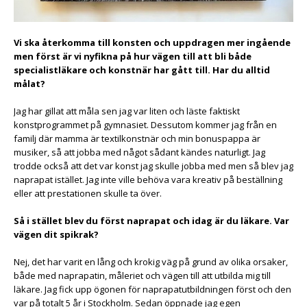
Vi ska återkomma till konsten och uppdragen mer ingående
men först är vi nyfikna på hur vägen till att bli både
specialistläkare och konstnär har gått till. Har du alltid
målat?
Jag har gillat att måla sen jag var liten och läste faktiskt
konstprogrammet på gymnasiet. Dessutom kommer jag från en
familj där mamma är textilkonstnär och min bonuspappa är
musiker, så att jobba med något sådant kändes naturligt. Jag
trodde också att det var konst jag skulle jobba med men så blev jag
naprapat istället. Jag inte ville behöva vara kreativ på beställning
eller att prestationen skulle ta över.
Så i stället blev du först naprapat och idag är du läkare. Var
vägen dit spikrak?
Nej, det har varit en lång och krokig väg på grund av olika orsaker,
både med naprapatin, måleriet och vägen till att utbilda mig till
läkare. Jag fick upp ögonen för naprapatutbildningen först och den
var på totalt 5 år i Stockholm. Sedan öppnade jag egen