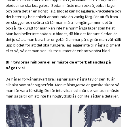
blodet inte ska koagulera. Sedan måste man också jobba i lager
och bara det är en konst i sig. Blodet kan koagulera, krackelera och
det beter sig helt enkelt annorlunda än vanlig färg. För att få fram
en skuggor och svärta så får man måla i omgångar men det är
också lite klurigt för man kan inte ha hur många lager som helst.
Man kan heller inte späda ut blodet, då blir det för tunt. Sedan är
det ju så att man bara har ungefär 2 timmar på sig när man väl hällt
upp blodet för att det ska fungera. Jag lägger inte till några pigment
eller så, så det man ser i slutresultatet är enbart venöst blod.
Blir tavlorna hållbara eller måste de efterbehandlas på
något vis?
De håller förvånansvärt bra. Jag har själv några tavlor sen 10 år
tillbaka som står sig perfekt. Men målningarna är ganska sköra så
man får vara försiktig. De får inte vikas och när de ramas in måste
man säga till om att inte ha högtrycksblås och lite sådana detaljer.