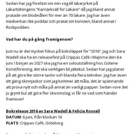
Sedan har jag föreläst om min väg till läkaryrket på
Läkartidningens “Karriärkväll för Läkare” då jag bland annat
pratade om blodmåleri för mer än 70 läkare. Jag har även
medverkat i lite poddar och pratat om konsten, bland annat i
Rockpodden.
Vad har du på gång framigenom?
Just nu är det mycket fokus på boksläppet för “2016”. Jag och Sara
Wadell ska ha en releasefest på Crippas Café i Majorna den 6:e
juni. I början av 2027 ska jag ha en soloutställning hos Götene
Konstförening, det ska verkligen bli jättekul. Sedan har jag planer
på att göra lite större tavlor och blanda flera tekniker. Jag har även
ett gäng skinnjackor som jag kommer att måla, det är spännande
att prova nytt och måla på annat än vanligt papper. Sedan vore det
ju grymt kul att göra fler skivomslag, vi får se vad som händer
framöver!
Bokrelease 2016 av Sara Wadell & Felicia Rosvall
DATUM
: 6 juni, från klockan 16
PLATS
: Crippas Café, Göteborg