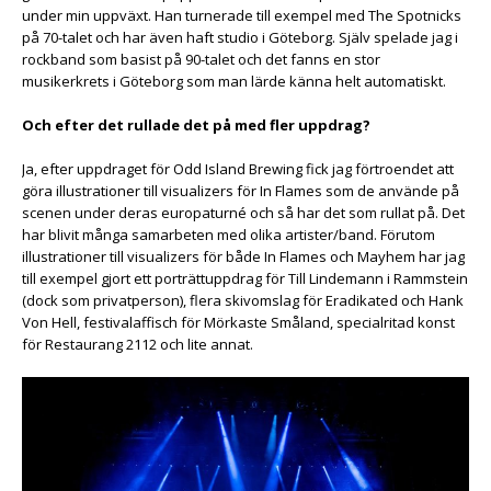
under min uppväxt. Han turnerade till exempel med The Spotnicks
på 70-talet och har även haft studio i Göteborg. Själv spelade jag i
rockband som basist på 90-talet och det fanns en stor
musikerkrets i Göteborg som man lärde känna helt automatiskt.
Och efter det rullade det på med fler uppdrag?
Ja, efter uppdraget för Odd Island Brewing fick jag förtroendet att
göra illustrationer till visualizers för In Flames som de använde på
scenen under deras europaturné och så har det som rullat på. Det
har blivit många samarbeten med olika artister/band. Förutom
illustrationer till visualizers för både In Flames och Mayhem har jag
till exempel gjort ett porträttuppdrag för Till Lindemann i Rammstein
(dock som privatperson), flera skivomslag för Eradikated och Hank
Von Hell, festivalaffisch för Mörkaste Småland, specialritad konst
för Restaurang 2112 och lite annat.