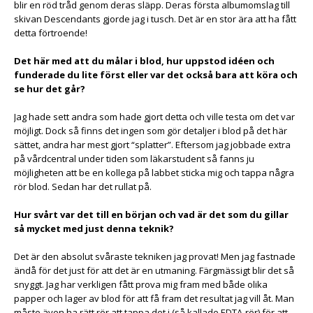
blir en röd tråd genom deras släpp. Deras första albumomslag till
skivan Descendants gjorde jag i tusch. Det är en stor ära att ha fått
detta förtroende!
Det här med att du målar i blod, hur uppstod idéen och
funderade du lite först eller var det också bara att köra och
se hur det går?
Jag hade sett andra som hade gjort detta och ville testa om det var
möjligt. Dock så finns det ingen som gör detaljer i blod på det här
sättet, andra har mest gjort “splatter”. Eftersom jag jobbade extra
på vårdcentral under tiden som läkarstudent så fanns ju
möjligheten att be en kollega på labbet sticka mig och tappa några
rör blod. Sedan har det rullat på.
Hur svårt var det till en början och vad är det som du gillar
så mycket med just denna teknik?
Det är den absolut svåraste tekniken jag provat! Men jag fastnade
ändå för det just för att det är en utmaning. Färgmässigt blir det så
snyggt. Jag har verkligen fått prova mig fram med både olika
papper och lager av blod för att få fram det resultat jag vill åt. Man
måste även ha rätt rör att tappa det i (så kallade EDTA-rör) för att