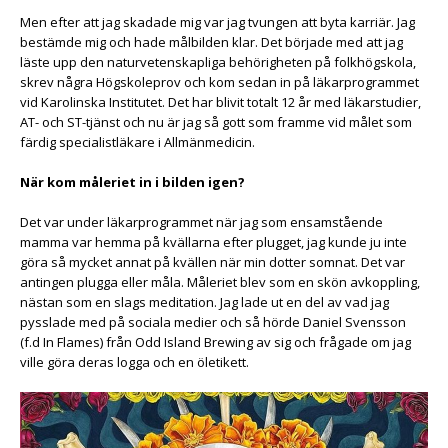
Men efter att jag skadade mig var jag tvungen att byta karriär. Jag
bestämde mig och hade målbilden klar. Det började med att jag
läste upp den naturvetenskapliga behörigheten på folkhögskola,
skrev några Högskoleprov och kom sedan in på läkarprogrammet
vid Karolinska Institutet. Det har blivit totalt 12 år med läkarstudier,
AT- och ST-tjänst och nu är jag så gott som framme vid målet som
färdig specialistläkare i Allmänmedicin.
När kom måleriet in i bilden igen?
Det var under läkarprogrammet när jag som ensamstående
mamma var hemma på kvällarna efter plugget, jag kunde ju inte
göra så mycket annat på kvällen när min dotter somnat. Det var
antingen plugga eller måla. Måleriet blev som en skön avkoppling,
nästan som en slags meditation. Jag lade ut en del av vad jag
pysslade med på sociala medier och så hörde Daniel Svensson
(f.d In Flames) från Odd Island Brewing av sig och frågade om jag
ville göra deras logga och en öletikett.