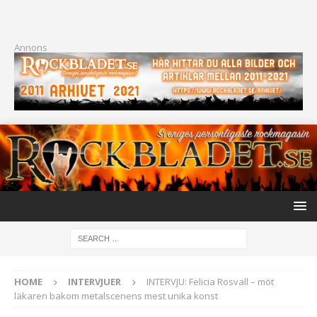
Annons
HOME
INTERVJUER
INTERVJU: Felicia Rosvall – möt
läkaren bakom metalscenens mest unika konst