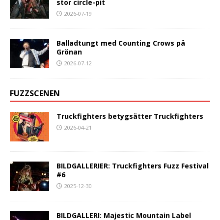
stor circle-pit
2026-07-19
Balladtungt med Counting Crows på
Grönan
2026-07-12
FUZZSCENEN
Truckfighters betygsätter Truckfighters
2026-04-21
BILDGALLERIER: Truckfighters Fuzz Festival
#6
2025-12-30
BILDGALLERI: Majestic Mountain Label