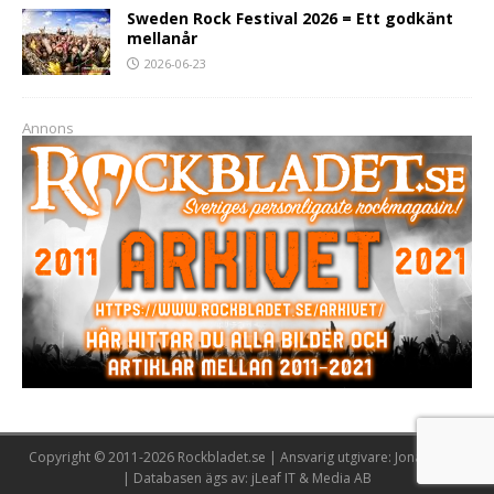
Sweden Rock Festival 2026 = Ett godkänt
mellanår
2026-06-23
Annons
Copyright © 2011-2026 Rockbladet.se | Ansvarig utgivare: Jonas Lööw
| Databasen ägs av: jLeaf IT & Media AB