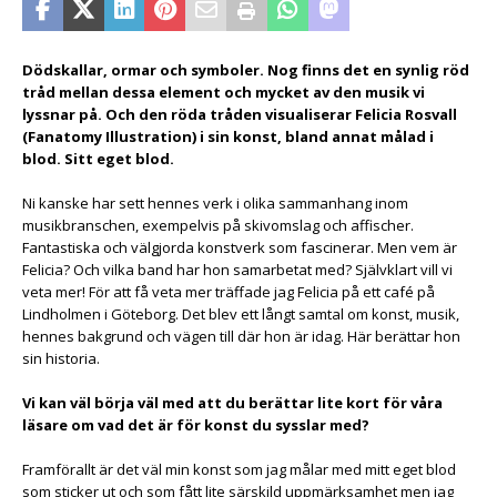
Dödskallar, ormar och symboler. Nog finns det en synlig röd
tråd mellan dessa element och mycket av den musik vi
lyssnar på. Och den röda tråden visualiserar Felicia Rosvall
(Fanatomy Illustration) i sin konst, bland annat målad i
blod. Sitt eget blod.
Ni kanske har sett hennes verk i olika sammanhang inom
musikbranschen, exempelvis på skivomslag och affischer.
Fantastiska och välgjorda konstverk som fascinerar. Men vem är
Felicia? Och vilka band har hon samarbetat med? Självklart vill vi
veta mer! För att få veta mer träffade jag Felicia på ett café på
Lindholmen i Göteborg. Det blev ett långt samtal om konst, musik,
hennes bakgrund och vägen till där hon är idag. Här berättar hon
sin historia.
Vi kan väl börja väl med att du berättar lite kort för våra
läsare om vad det är för konst du sysslar med?
Framförallt är det väl min konst som jag målar med mitt eget blod
som sticker ut och som fått lite särskild uppmärksamhet men jag