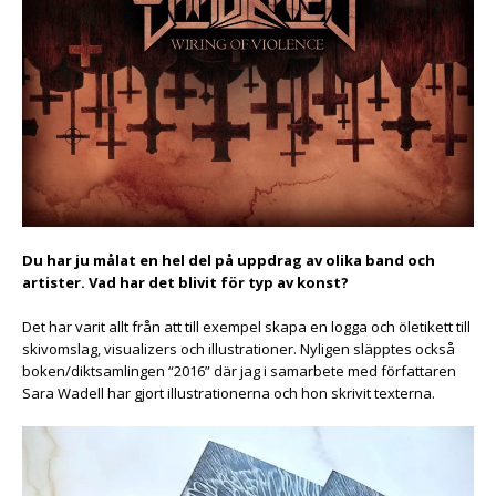
Du har ju målat en hel del på uppdrag av olika band och
artister. Vad har det blivit för typ av konst?
Det har varit allt från att till exempel skapa en logga och öletikett till
skivomslag, visualizers och illustrationer. Nyligen släpptes också
boken/diktsamlingen “2016” där jag i samarbete med författaren
Sara Wadell har gjort illustrationerna och hon skrivit texterna.