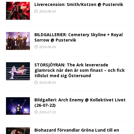
Liverecension: Smith/Kotzen @ Pustervik
2026-08-06
BILDGALLERIER: Cemetery Skyline + Royal
Sorrow @ Pustervik
2026-08-06
STORSJÖYRAN: The Ark levererade
glamrock när den är som finast – och fick
tillslut med sig Östersund
2026-08-05
Bildgalleri: Arch Enemy @ Kollektivet Livet
(26-07-22)
2026-07-23
Biohazard förvandlar Gröna Lund till en