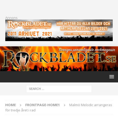
Annons
HOME
FRONTPAGE-HOME1
Malmö Melodic arrangeras
för tredje året i rad