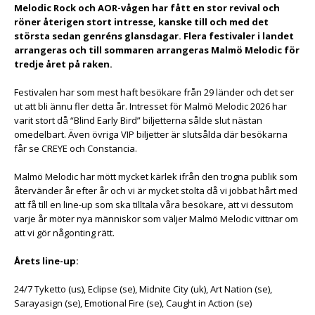
Melodic Rock och AOR-vågen har fått en stor revival och
röner återigen stort intresse, kanske till och med det
största sedan genréns glansdagar. Flera festivaler i landet
arrangeras och till sommaren arrangeras Malmö Melodic för
tredje året på raken.
Festivalen har som mest haft besökare från 29 länder och det ser
ut att bli ännu fler detta år. Intresset för Malmö Melodic 2026 har
varit stort då “Blind Early Bird” biljetterna sålde slut nästan
omedelbart. Även övriga VIP biljetter är slutsålda där besökarna
får se CREYE och Constancia.
Malmö Melodic har mött mycket kärlek ifrån den trogna publik som
återvänder år efter år och vi är mycket stolta då vi jobbat hårt med
att få till en line-up som ska tilltala våra besökare, att vi dessutom
varje år möter nya människor som väljer Malmö Melodic vittnar om
att vi gör någonting rätt.
Årets line-up:
24/7 Tyketto (us), Eclipse (se), Midnite City (uk), Art Nation (se),
Sarayasign (se), Emotional Fire (se), Caught in Action (se)