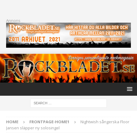
Annons
HOME
FRONTPAGE-HOME1
Nightwish sångerska Floor
Jansen släpper ny solosingel