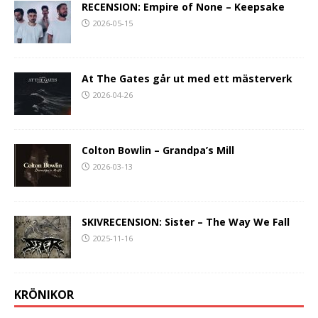
RECENSION: Empire of None – Keepsake
2026-05-15
At The Gates går ut med ett mästerverk
2026-04-26
Colton Bowlin – Grandpa’s Mill
2026-03-13
SKIVRECENSION: Sister – The Way We Fall
2025-11-16
KRÖNIKOR