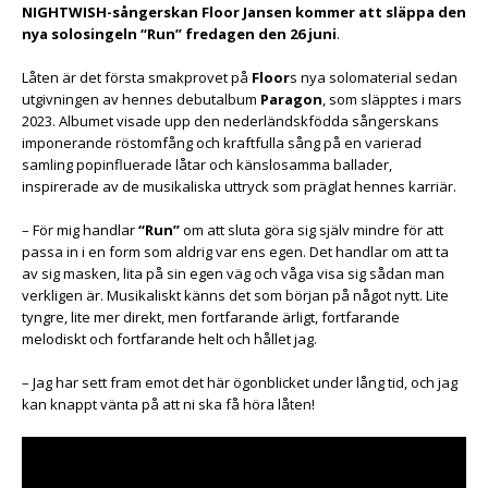
NIGHTWISH-sångerskan Floor Jansen kommer att släppa den
nya solosingeln “Run” fredagen den 26 juni
.
Låten är det första smakprovet på
Floor
s nya solomaterial sedan
utgivningen av hennes debutalbum
Paragon
, som släpptes i mars
2023. Albumet visade upp den nederländskfödda sångerskans
imponerande röstomfång och kraftfulla sång på en varierad
samling popinfluerade låtar och känslosamma ballader,
inspirerade av de musikaliska uttryck som präglat hennes karriär.
– För mig handlar
“Run”
om att sluta göra sig själv mindre för att
passa in i en form som aldrig var ens egen. Det handlar om att ta
av sig masken, lita på sin egen väg och våga visa sig sådan man
verkligen är. Musikaliskt känns det som början på något nytt. Lite
tyngre, lite mer direkt, men fortfarande ärligt, fortfarande
melodiskt och fortfarande helt och hållet jag.
– Jag har sett fram emot det här ögonblicket under lång tid, och jag
kan knappt vänta på att ni ska få höra låten!