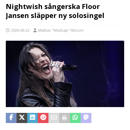
Nightwish sångerska Floor
Jansen släpper ny solosingel
2026-06-22
Mattias "Madcap" Nilsson