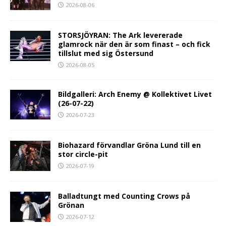
2026-08-06
STORSJÖYRAN: The Ark levererade
glamrock när den är som finast – och fick
tillslut med sig Östersund
2026-08-05
Bildgalleri: Arch Enemy @ Kollektivet Livet
(26-07-22)
2026-07-23
Biohazard förvandlar Gröna Lund till en
stor circle-pit
2026-07-19
Balladtungt med Counting Crows på
Grönan
2026-07-12