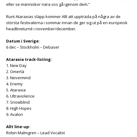
eller se människor nära oss gå igenom dem.”
Runt Ataraxias släpp kommer Allt att uppträda på några av de
största festivalerna i sommar innan de ger sig ut på en europeisk
headlineturné i november/december.
Datum i Sverige:
6 dec – Stockholm – Debaser
Ataraxia track-listing:
1. New Day
2. Omertà
3. Nevermind
4. Enemy
5. Ataraxia
6. Ultraviolence
7. Snowblind
8. High Hopes
9. Avalon
Allt line-up:
Robin Malmgren – Lead Vocalist