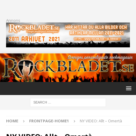
Annons
HOME
FRONTPAGE-HOME1
NY VIDEO: Allt – Omertà