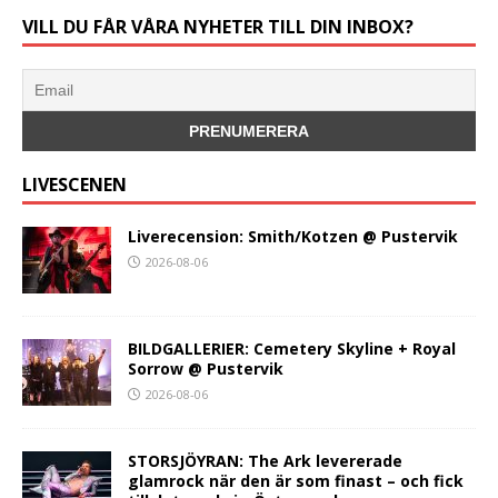
VILL DU FÅR VÅRA NYHETER TILL DIN INBOX?
LIVESCENEN
Liverecension: Smith/Kotzen @ Pustervik
2026-08-06
BILDGALLERIER: Cemetery Skyline + Royal
Sorrow @ Pustervik
2026-08-06
STORSJÖYRAN: The Ark levererade
glamrock när den är som finast – och fick