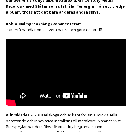
bandet Allt sitt nya album Ataraxia, via Century Media
Records – med 9 låtar som utstrålar ”energin från ett tredje
album”, trots att det bara är deras andra skiva.
Robin Malmgren (sång) kommenterar:
“Omertà handlar om att veta bättre och göra det ändå.”
Allt
bildades 2020 i Karlskoga och är känt för sin audiovisuella
berättande och innovativa inställning till metalcore. Namnet “Allt”
återspeglar bandets filosofi: att aldrig begränsas inom