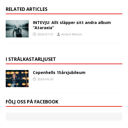
RELATED ARTICLES
INTEVJU: Allt släpper sitt andra album
“Ataraxia”
2026-07-31
André Millom
I STRÅLKASTARLJUSET
Copenhells 15årsjubileum
2026-06-29
FÖLJ OSS PÅ FACEBOOK