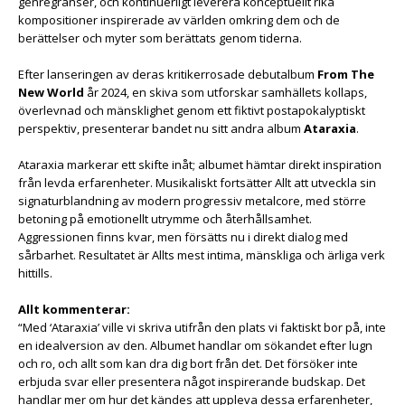
genregränser, och kontinuerligt leverera konceptuellt rika
kompositioner inspirerade av världen omkring dem och de
berättelser och myter som berättats genom tiderna.
Efter lanseringen av deras kritikerrosade debutalbum
From The
New World
år 2024, en skiva som utforskar samhällets kollaps,
överlevnad och mänsklighet genom ett fiktivt postapokalyptiskt
perspektiv, presenterar bandet nu sitt andra album
Ataraxia
.
Ataraxia markerar ett skifte inåt; albumet hämtar direkt inspiration
från levda erfarenheter. Musikaliskt fortsätter Allt att utveckla sin
signaturblandning av modern progressiv metalcore, med större
betoning på emotionellt utrymme och återhållsamhet.
Aggressionen finns kvar, men försätts nu i direkt dialog med
sårbarhet. Resultatet är Allts mest intima, mänskliga och ärliga verk
hittills.
Allt kommenterar:
“Med ‘Ataraxia’ ville vi skriva utifrån den plats vi faktiskt bor på, inte
en idealversion av den. Albumet handlar om sökandet efter lugn
och ro, och allt som kan dra dig bort från det. Det försöker inte
erbjuda svar eller presentera något inspirerande budskap. Det
handlar mer om hur det kändes att uppleva dessa erfarenheter,