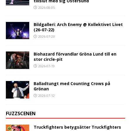
tillslut med sig Östersund
2026-08-05
Bildgalleri: Arch Enemy @ Kollektivet Livet
(26-07-22)
2026-07-23
Biohazard förvandlar Gröna Lund till en
stor circle-pit
2026-07-19
Balladtungt med Counting Crows på
Grönan
2026-07-12
FUZZSCENEN
Truckfighters betygsätter Truckfighters