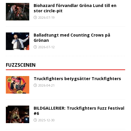
Biohazard förvandlar Gröna Lund till en
stor circle-pit
2026-07-19
Balladtungt med Counting Crows på
Grönan
2026-07-12
FUZZSCENEN
Truckfighters betygsätter Truckfighters
2026-04-21
BILDGALLERIER: Truckfighters Fuzz Festival
#6
2025-12-30