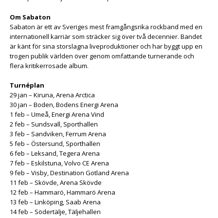
Om Sabaton
Sabaton är ett av Sveriges mest framgångsrika rockband med en
internationell karriär som sträcker sig över två decennier. Bandet
är känt för sina storslagna liveproduktioner och har byggt upp en
trogen publik världen över genom omfattande turnerande och
flera kritikerrosade album.
Turnéplan
29 jan – Kiruna, Arena Arctica
30 jan – Boden, Bodens Energi Arena
1 feb – Umeå, Energi Arena Vind
2 feb – Sundsvall, Sporthallen
3 feb – Sandviken, Ferrum Arena
5 feb – Östersund, Sporthallen
6 feb – Leksand, Tegera Arena
7 feb – Eskilstuna, Volvo CE Arena
9 feb – Visby, Destination Gotland Arena
11 feb – Skövde, Arena Skövde
12 feb – Hammarö, Hammarö Arena
13 feb – Linköping, Saab Arena
14 feb – Södertälje, Täljehallen