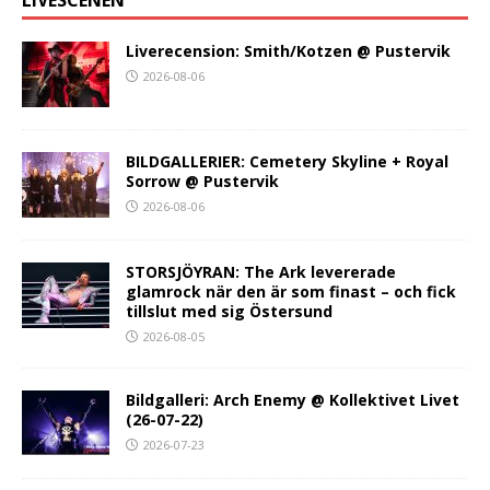
LIVESCENEN
Liverecension: Smith/Kotzen @ Pustervik
2026-08-06
BILDGALLERIER: Cemetery Skyline + Royal
Sorrow @ Pustervik
2026-08-06
STORSJÖYRAN: The Ark levererade
glamrock när den är som finast – och fick
tillslut med sig Östersund
2026-08-05
Bildgalleri: Arch Enemy @ Kollektivet Livet
(26-07-22)
2026-07-23