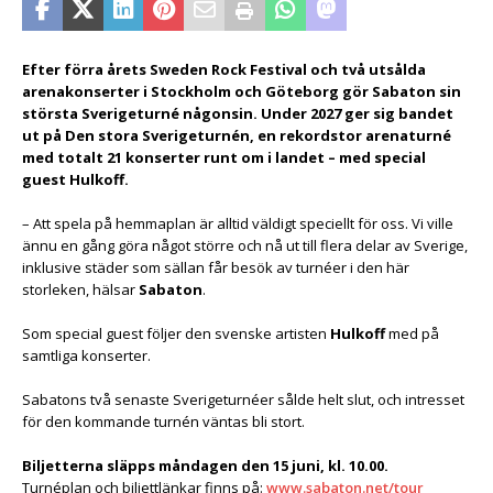
Efter förra årets Sweden Rock Festival och två utsålda
arenakonserter i Stockholm och Göteborg gör Sabaton sin
största Sverigeturné någonsin. Under 2027 ger sig bandet
ut på Den stora Sverigeturnén, en rekordstor arenaturné
med totalt 21 konserter runt om i landet – med special
guest Hulkoff.
– Att spela på hemmaplan är alltid väldigt speciellt för oss. Vi ville
ännu en gång göra något större och nå ut till flera delar av Sverige,
inklusive städer som sällan får besök av turnéer i den här
storleken, hälsar
Sabaton
.
Som special guest följer den svenske artisten
Hulkoff
med på
samtliga konserter.
Sabatons två senaste Sverigeturnéer sålde helt slut, och intresset
för den kommande turnén väntas bli stort.
Biljetterna släpps måndagen den 15 juni, kl. 10.00.
Turnéplan och biljettlänkar finns på:
www.sabaton.net/tour