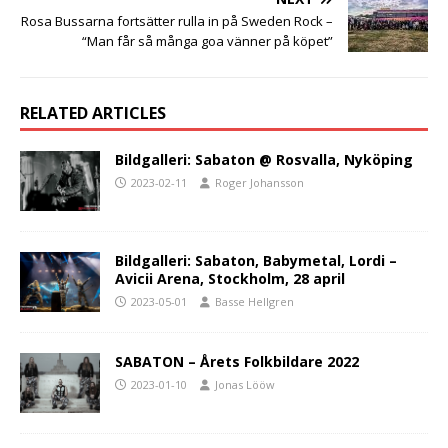
Rosa Bussarna fortsätter rulla in på Sweden Rock –
“Man får så många goa vänner på köpet”
RELATED ARTICLES
Bildgalleri: Sabaton @ Rosvalla, Nyköping
2023-02-11
Roger Johansson
Bildgalleri: Sabaton, Babymetal, Lordi –
Avicii Arena, Stockholm, 28 april
2023-05-01
Basse Hellgren
SABATON – Årets Folkbildare 2022
2023-01-10
Jonas Lööw