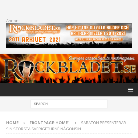
Annons
HOME
FRONTPAGE-HOME1
SABATON PRESENTERAR
SIN STÖRSTA SVERIGETURNÉ NÅGONSIN