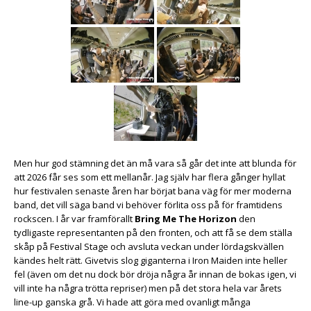
Men hur god stämning det än må vara så går det inte att blunda för
att 2026 får ses som ett mellanår. Jag själv har flera gånger hyllat
hur festivalen senaste åren har börjat bana väg för mer moderna
band, det vill säga band vi behöver förlita oss på för framtidens
rockscen. I år var framförallt
Bring Me The Horizon
den
tydligaste representanten på den fronten, och att få se dem ställa
skåp på Festival Stage och avsluta veckan under lördagskvällen
kändes helt rätt. Givetvis slog giganterna i Iron Maiden inte heller
fel (även om det nu dock bör dröja några år innan de bokas igen, vi
vill inte ha några trötta repriser) men på det stora hela var årets
line-up ganska grå. Vi hade att göra med ovanligt många