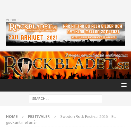
Annons
HOME
FESTIVALER
Sweden Rock Festival 2026 = Ett
godkänt mellanår