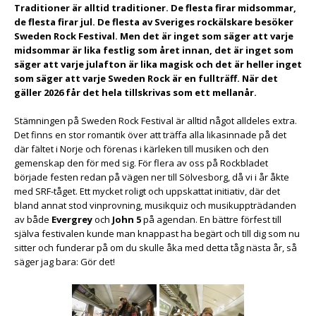
Traditioner är alltid traditioner. De flesta firar midsommar,
de flesta firar jul. De flesta av Sveriges rockälskare besöker
Sweden Rock Festival. Men det är inget som säger att varje
midsommar är lika festlig som året innan, det är inget som
säger att varje julafton är lika magisk och det är heller inget
som säger att varje Sweden Rock är en fullträff. När det
gäller 2026 får det hela tillskrivas som ett mellanår.
Stämningen på Sweden Rock Festival är alltid något alldeles extra.
Det finns en stor romantik över att träffa alla likasinnade på det
där fältet i Norje och förenas i kärleken till musiken och den
gemenskap den för med sig. För flera av oss på Rockbladet
började festen redan på vägen ner till Sölvesborg, då vi i år åkte
med SRF-tåget. Ett mycket roligt och uppskattat initiativ, där det
bland annat stod vinprovning, musikquiz och musikuppträdanden
av både
Evergrey
och
John 5
på agendan. En bättre förfest till
själva festivalen kunde man knappast ha begärt och till dig som nu
sitter och funderar på om du skulle åka med detta tåg nästa år, så
säger jag bara: Gör det!