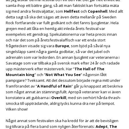
samla ihop ett bättre gäng, så att man faktiskt kan fortsätta mäta
sig med andra festivaljättar, som
Hellfest
och
Copenhell
. Med allt
detta sagt så ska det sägas att även detta mellanår på Sweden
Rock fortfarande var fullt godkänt och det fanns ljusglimtar. Hela
grejen med att låta en hemlig akt inleda årets festival var
exempelvis ett genidrag. Spekulationerna var heta precis innan
och när det som på åretsfestivalaffisch var ett enda stort
frågetecken visade sig vara
Europe
, som bjöd på såväl nya
singelsläpp samt några gamla godbitar, så var det jubel och
adrenalin som var ledorden. En annan ljusglimt var veteranerna i
Savatage som var tillbaka på svensk mark efter 24 år och radade
upp mästerverk efter mästerverk. Har ”
The Hall of The
Mountain king
” och ”
Not What You See
” någonsin låtit
pampigare? Tveksamt. Att det dessutom började regna mitt under
framförandet av ”
A Handful of Rain
” går ju knappast att beskriva
som något annat än stämningsfullt. Apropå veteraner kan vi även
konstatera att gubbarna i
Overkill
, med sin oerhört hårda thrash-
smocka till uppträdande, aldrig tycks kunna dra ner på tempot.
Vilken show!
Något annat som festivalen ska ha kredd för är att de bevisligen
tog tillvara på flera band som nyligen återförenats:
Adept
,
The