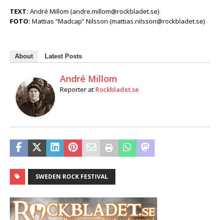
TEXT:
André Millom (andre.millom@rockbladet.se)
FOTO:
Mattias “Madcap” Nilsson (mattias.nilsson@rockbladet.se)
About
Latest Posts
André Millom
Reporter
at
Rockbladet.se
SWEDEN ROCK FESTIVAL