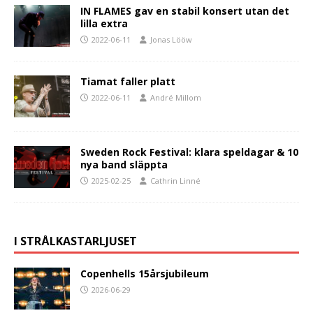
IN FLAMES gav en stabil konsert utan det
lilla extra
2022-06-11
Jonas Lööw
Tiamat faller platt
2022-06-11
André Millom
Sweden Rock Festival: klara speldagar & 10
nya band släppta
2025-02-25
Cathrin Linné
I STRÅLKASTARLJUSET
Copenhells 15årsjubileum
2026-06-29