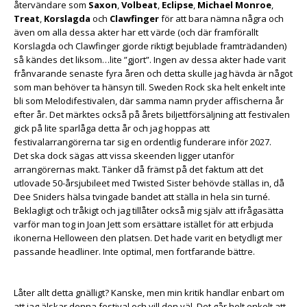
återvändare som
Saxon
,
Volbeat
,
Eclipse
,
Michael Monroe
,
Treat
,
Korslagda
och
Clawfinger
för att bara nämna några och
även om alla dessa akter har ett värde (och där framförallt
Korslagda och Clawfinger gjorde riktigt bejublade framträdanden)
så kändes det liksom…lite ”gjort”. Ingen av dessa akter hade varit
frånvarande senaste fyra åren och detta skulle jag hävda är något
som man behöver ta hänsyn till. Sweden Rock ska helt enkelt inte
bli som Melodifestivalen, där samma namn pryder affischerna år
efter år. Det märktes också på årets biljettförsäljning att festivalen
gick på lite sparlåga detta år och jag hoppas att
festivalarrangörerna tar sig en ordentlig funderare inför 2027.
Det ska dock sägas att vissa skeenden ligger utanför
arrangörernas makt. Tänker då främst på det faktum att det
utlovade 50-årsjubileet med Twisted Sister behövde ställas in, då
Dee Sniders hälsa tvingade bandet att ställa in hela sin turné.
Beklagligt och tråkigt och jag tillåter också mig själv att ifrågasätta
varför man tog in Joan Jett som ersättare istället för att erbjuda
ikonerna Helloween den platsen. Det hade varit en betydligt mer
passande headliner. Inte optimal, men fortfarande bättre.
Låter allt detta gnälligt? Kanske, men min kritik handlar enbart om
att jag älskar denna festival och vill den väl. Det går helt enkelt att