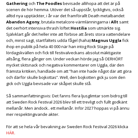
Gathering
och
The Poodles
bevisade allihopa att det är på
scenen de hör hemma. Utöver det så uppstår, lyckligtvis, också
alltid nya upptäckter, i år var det framförallt Death metalbandet
Abandon Agony
, brutala metalcore-värmlänningarna i
Allt
samt
det oerhört intensiva thrash löftet
Hostilia
som utmärkte sig.
Självklart går det heller inte att förbise att årets stora vattendelare
och, minst sagt, startfältets udda fågel (haha)
Magnus Uggla
fick
ihop en publik på hela 40 000 när han intog Rock Stage på
lördagskvällen och fick till festivalveckans absolut mäktigaste
allsång, flera gånger om. Under veckan hörde jag så OERHÖRT
mycket skitsnack och negativa kommentarer om Uggla, där den
främsta kritiken, handlade om att ”han inte hade något där att göra
och därför skulle bojkottas”. Well, den bojkotten gick ju som den
gick och Uggla bevisade var skåpet skulle stå.
Så sammanfattningsvis: Det fanns flera ljusglimtar som bidrog till
att Sweden Rock Festival 2026 blev till ett trevligt och fullt godkänt
mellanår. Men ändock.. ett mellanår. Inför 2027 hoppas vi på ännu
mer respektingivande akter.
För att se hela vår bevakning av Sweden Rock Festival 2026 klicka
HÄR.