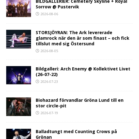
BILDGALLERIER: Cemetery Skyline + Royal
Sorrow @ Pustervik
2026-08-06
STORSJÖYRAN: The Ark levererade
glamrock när den är som finast – och fick
tillslut med sig Östersund
2026-08-05
Bildgalleri: Arch Enemy @ Kollektivet Livet
(26-07-22)
2026-07-23
Biohazard förvandlar Gröna Lund till en
stor circle-pit
2026-07-19
Balladtungt med Counting Crows på
Grönan