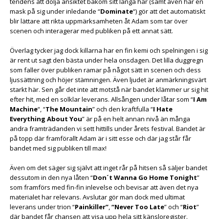
tendens att dölja ansiktet bakom sitt långa hår (samt även har en
mask på sig under inledande “
Dominate
“) gör att det automatiskt
blir lättare att rikta uppmärksamheten åt Adam som tar över
scenen och interagerar med publiken på ett annat sätt.
Överlag tycker jag dock killarna har en fin kemi och spelningen i sig
är rent ut sagt den bästa under hela onsdagen. Det lilla duggregn
som faller över publiken ramar på något sätt in scenen och dess
ljussättning och höjer stämningen. Även ljudet är anmärkningsvärt
starkt här. Sen går det inte att motstå när bandet klämmer ur sig hit
efter hit, med en solklar leverans. Allsången under låtar som “
I Am
Machine
“, “
The Mountain
” och den kraftfulla “
I Hate
Everything About You
” är på en helt annan nivå än många
andra framträdanden vi sett hittills under årets festival. Bandet är
på topp där framförallt Adam är i sitt esse och där jag står får
bandet med sig publiken till max!
Även om det säger sig självt att inget rår på hitsen så säljer bandet
dessutom in den nya låten “
Don´t Wanna Go Home Tonight
”
som framförs med fin-fin inlevelse och bevisar att även det nya
materialet har relevans. Avslutar gör man dock med ultimat
leverans under trion “
Painkiller”
,
“Never Too Late
” och “
Riot
”
där bandet får chansen att visa upp hela sitt känsloregister.