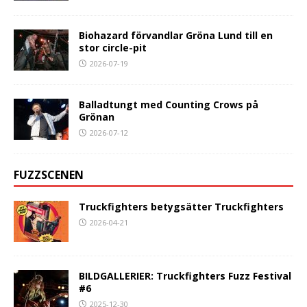
Biohazard förvandlar Gröna Lund till en
stor circle-pit
2026-07-19
Balladtungt med Counting Crows på
Grönan
2026-07-12
FUZZSCENEN
Truckfighters betygsätter Truckfighters
2026-04-21
BILDGALLERIER: Truckfighters Fuzz Festival
#6
2025-12-30