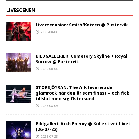
LIVESCENEN
Liverecension: Smith/Kotzen @ Pustervik
2026-08-06
BILDGALLERIER: Cemetery Skyline + Royal
Sorrow @ Pustervik
2026-08-06
STORSJÖYRAN: The Ark levererade
glamrock när den är som finast – och fick
tillslut med sig Östersund
2026-08-05
Bildgalleri: Arch Enemy @ Kollektivet Livet
(26-07-22)
2026-07-23