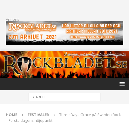
Annons
HOME
FESTIVALER
Three Days Grace på Sweden Rock
= Första dagens höjdpunkt