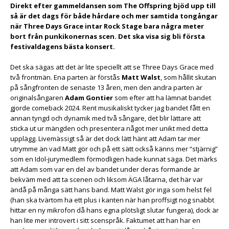
Direkt efter gammeldansen som The Offspring bjöd upp till
så är det dags för både hårdare och mer samtida tongångar
när Three Days Grace intar Rock Stage bara några meter
bort från punkikonernas scen. Det ska visa sig bli första
festivaldagens bästa konsert.
Det ska sägas att det är lite speciellt att se Three Days Grace med
två frontmän. Ena parten är förstås
Matt Walst
, som hållit skutan
på sångfronten de senaste 13 åren, men den andra parten är
originalsångaren
Adam Gontier
som efter att ha lämnat bandet
gjorde comeback 2024. Rent musikaliskt tycker jag bandet fått en
annan tyngd och dynamik med två sångare, det blir lättare att
sticka ut ur mängden och presentera något mer unikt med detta
upplägg. Livemässigt så är det dock lätt hänt att Adam tar mer
utrymme än vad Matt gör och på ett sätt också känns mer “stjärnig”
som en Idol-jurymedlem förmodligen hade kunnat säga. Det märks
att Adam som var en del av bandet under deras formande är
bekväm med att ta scenen och liksom ÄGA låtarna, det här var
ändå på många sätt hans band. Matt Walst gör inga som helst fel
(han ska tvärtom ha ett plus i kanten när han proffsigt nog snabbt
hittar en ny mikrofon då hans egna plötsligt slutar fungera), dock är
han lite mer introvert i sitt scenspråk. Faktumet att han har en