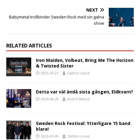
NEXT
Babymetal trollbinder Sweden Rock med sin galna
show
RELATED ARTICLES
Iron Maiden, Volbeat, Bring Me The Horizon
& Twisted Sister
2025-10-21
Cathrin Linné
Detta var väl ändå sista gången, Eldkvarn?
2024-08-28
André Millom
Sweden Rock Festival: Ytterligare 15 band
klara!
2023-03-28
Cathrin Linné