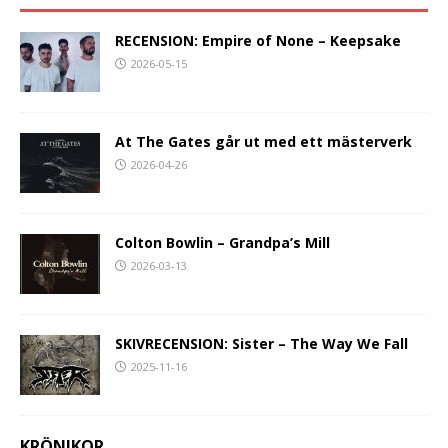
RECENSION: Empire of None – Keepsake
2026-05-15
At The Gates går ut med ett mästerverk
2026-04-26
Colton Bowlin – Grandpa’s Mill
2026-03-13
SKIVRECENSION: Sister – The Way We Fall
2025-11-16
KRÖNIKOR