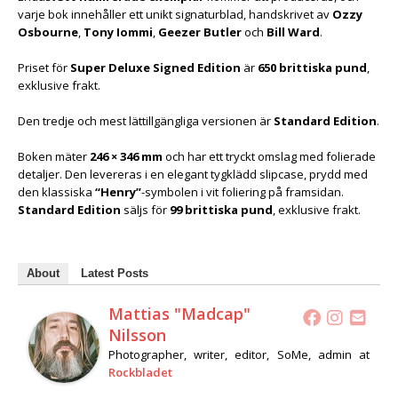
varje bok innehåller ett unikt signaturblad, handskrivet av
Ozzy
Osbourne
,
Tony Iommi
,
Geezer Butler
och
Bill Ward
.
Priset för
Super Deluxe Signed Edition
är
650 brittiska pund
,
exklusive frakt.
Den tredje och mest lättillgängliga versionen är
Standard Edition
.
Boken mäter
246 × 346 mm
och har ett tryckt omslag med folierade
detaljer. Den levereras i en elegant tygklädd slipcase, prydd med
den klassiska
“Henry”
-symbolen i vit foliering på framsidan.
Standard Edition
säljs för
99 brittiska pund
, exklusive frakt.
About
Latest Posts
Mattias "Madcap"
Nilsson
Photographer, writer, editor, SoMe, admin
at
Rockbladet