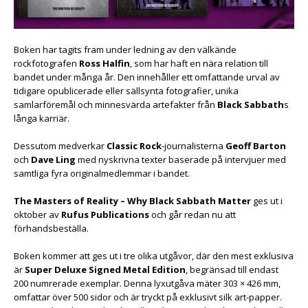
Boken har tagits fram under ledning av den välkände
rockfotografen
Ross Halfin
, som har haft en nära relation till
bandet under många år. Den innehåller ett omfattande urval av
tidigare opublicerade eller sällsynta fotografier, unika
samlarföremål och minnesvärda artefakter från
Black Sabbath
s
långa karriär.
Dessutom medverkar
Classic Rock
-journalisterna
Geoff Barton
och
Dave Ling
med nyskrivna texter baserade på intervjuer med
samtliga fyra originalmedlemmar i bandet.
The Masters of Reality – Why Black Sabbath Matter
ges ut i
oktober av
Rufus Publications
och går redan nu att
förhandsbeställa.
Boken kommer att ges ut i tre olika utgåvor, där den mest exklusiva
är
Super Deluxe
Signed Metal Edition
, begränsad till endast
200 numrerade exemplar. Denna lyxutgåva mäter 303 × 426 mm,
omfattar över 500 sidor och är tryckt på exklusivt silk art-papper.