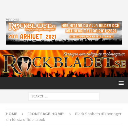
Annons
HOME
FRONTPAGE-HOME1
Black Sabbath tillkännager
sin första officiella bok