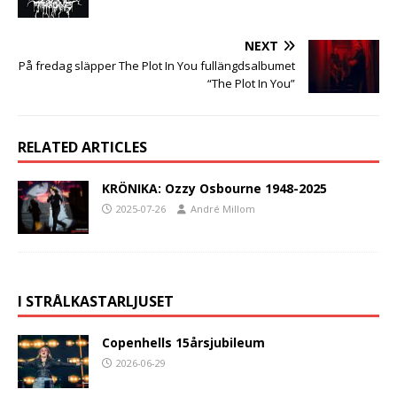
NEXT
På fredag släpper The Plot In You fullängdsalbumet
“The Plot In You”
RELATED ARTICLES
KRÖNIKA: Ozzy Osbourne 1948-2025
2025-07-26
André Millom
I STRÅLKASTARLJUSET
Copenhells 15årsjubileum
2026-06-29