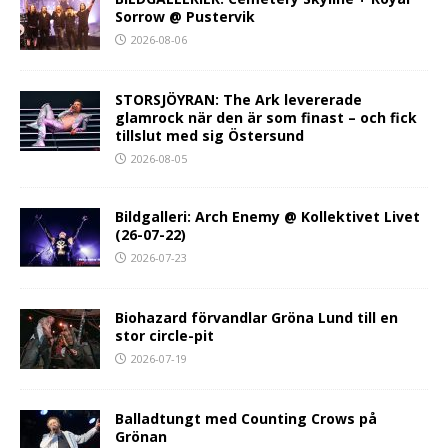
Sorrow @ Pustervik
2026-08-06
STORSJÖYRAN: The Ark levererade
glamrock när den är som finast – och fick
tillslut med sig Östersund
2026-08-05
Bildgalleri: Arch Enemy @ Kollektivet Livet
(26-07-22)
2026-07-23
Biohazard förvandlar Gröna Lund till en
stor circle-pit
2026-07-19
Balladtungt med Counting Crows på
Grönan