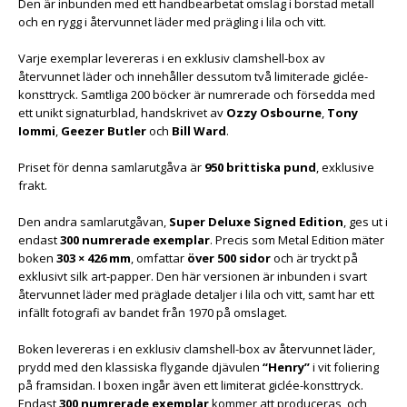
Den är inbunden med ett handbearbetat omslag i borstad metall
och en rygg i återvunnet läder med prägling i lila och vitt.
Varje exemplar levereras i en exklusiv clamshell-box av
återvunnet läder och innehåller dessutom två limiterade giclée-
konsttryck. Samtliga 200 böcker är numrerade och försedda med
ett unikt signaturblad, handskrivet av
Ozzy Osbourne
,
Tony
Iommi
,
Geezer Butler
och
Bill Ward
.
Priset för denna samlarutgåva är
950 brittiska pund
, exklusive
frakt.
Den andra samlarutgåvan,
Super Deluxe Signed Edition
, ges ut i
endast
300 numrerade exemplar
. Precis som Metal Edition mäter
boken
303 × 426 mm
, omfattar
över 500 sidor
och är tryckt på
exklusivt silk art-papper. Den här versionen är inbunden i svart
återvunnet läder med präglade detaljer i lila och vitt, samt har ett
infällt fotografi av bandet från 1970 på omslaget.
Boken levereras i en exklusiv clamshell-box av återvunnet läder,
prydd med den klassiska flygande djävulen
“Henry”
i vit foliering
på framsidan. I boxen ingår även ett limiterat giclée-konsttryck.
Endast
300 numrerade exemplar
kommer att produceras, och