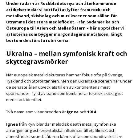
Under radarn är Rockbladets nya och återkommande
artikelserie där vi kortfattat lyfter fram rock- och
metalband, skivbolag och musikscener som sällan får
utrymme i det stora medieflödet. Från Sydamerika och
Östeuropa till Asien och Mellanöstern – här upptäcker vi
artisterna som bygger morgondagens metalscen, långt
bortom de största rubrikerna.
Ukraina – mellan symfonisk kraft och
skyttegravsmörker
När europeisk metal diskuteras hamnar fokus ofta på Sverige,
Tyskland och Storbritannien. Men den ukrainska scenen har under
de senaste åren utvecklats till en av kontinentens mest
spännande – fylld av band som kombinerar teknisk skicklighet
med stark identitet.
Två namn som visar bredden är
Ignea
och
1914
.
Ignea
från Kyiv blandar melodisk death metal, symfoniska
arrangemang och orientaliska influenser till ett filmiskt och
atmosfäriskt sound. Låtarna känns ofta som soundtrack till en