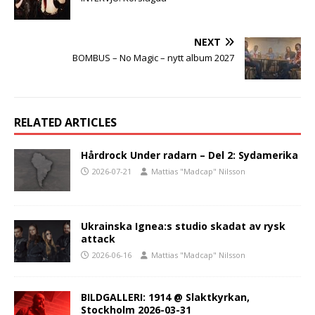
NEXT
BOMBUS – No Magic – nytt album 2027
RELATED ARTICLES
Hårdrock Under radarn – Del 2: Sydamerika
2026-07-21
Mattias "Madcap" Nilsson
Ukrainska Ignea:s studio skadat av rysk
attack
2026-06-16
Mattias "Madcap" Nilsson
BILDGALLERI: 1914 @ Slaktkyrkan,
Stockholm 2026-03-31