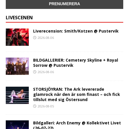
LIVESCENEN
Liverecension: Smith/Kotzen @ Pustervik
2026-08-06
BILDGALLERIER: Cemetery Skyline + Royal
Sorrow @ Pustervik
2026-08-06
STORSJÖYRAN: The Ark levererade
glamrock när den är som finast – och fick
tillslut med sig Östersund
2026-08-05
Bildgalleri: Arch Enemy @ Kollektivet Livet
(26-07-22)