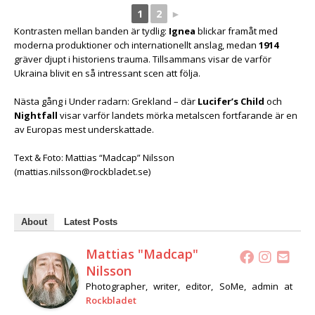
1
2
►
Kontrasten mellan banden är tydlig:
Ignea
blickar framåt med
moderna produktioner och internationellt anslag, medan
1914
gräver djupt i historiens trauma. Tillsammans visar de varför
Ukraina blivit en så intressant scen att följa.
Nästa gång i Under radarn: Grekland – där
Lucifer’s Child
och
Nightfall
visar varför landets mörka metalscen fortfarande är en
av Europas mest underskattade.
Text & Foto: Mattias “Madcap” Nilsson
(mattias.nilsson@rockbladet.se)
About
Latest Posts
Mattias "Madcap"
Nilsson
Photographer, writer, editor, SoMe, admin
at
Rockbladet