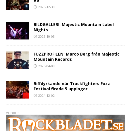
#6
2025-12-30
BILDGALLERI: Majestic Mountain Label
Nights
2025-10-03
FUZZPROFILEN: Marco Berg från Majestic
Mountain Records
2025-04-08
Riffdyrkande när Truckfighters Fuzz
Festival firade 5 upplagor
2024-12-02
Annons