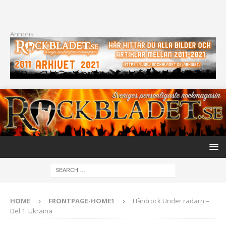
Annons
HOME
FRONTPAGE-HOME1
Hårdrock Under radarn –
Del 1: Ukraina