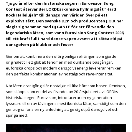
Tjugo år efter den historiska segern i Eurovision Song
Contest återvänder LORDI:s ikoniska hyllningslåt ”Hard
Rock Hallelujah” till dansgolven världen över på ett
explosivt sätt. Den svenska DJ:n och producenten J.O.X har
slagit sig samman med DJ GANTÉ för att förvandla den
legendariska låten, som vann Eurovision Song Contest 2006,
till ett kraftfullt hard dance-vapen avsett att sätta eld på
dansgolven på klubbar och fester.
Genom att kombinera den oförglömliga refrängen som gjorde
originalet till ett globalt fenomen med dunkande basgångar,
euforiska drops och modern dansgolvsenergi levererar remixen
den perfekta kombinationen av nostalgi och rave-intensitet.
När låten drar igång slår nostalgin till lika hårt som basen. Remixen,
som släpps som en del av firandet av 20-årsjubileet av LORDI:s
historiska seger i Eurovision, introducerar en ny generation
lyssnare till en av tävlingens mest ikoniska låtar, samtidigt som den
ger trogna fans en ny anledning att ge sig ut på dansgolvet och
sjunga med.