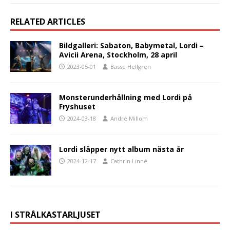
RELATED ARTICLES
Bildgalleri: Sabaton, Babymetal, Lordi –
Avicii Arena, Stockholm, 28 april
2023-05-01
Basse Hellgren
Monsterunderhållning med Lordi på
Fryshuset
2024-03-18
André Millom
Lordi släpper nytt album nästa år
2024-12-17
Cathrin Linné
I STRÅLKASTARLJUSET