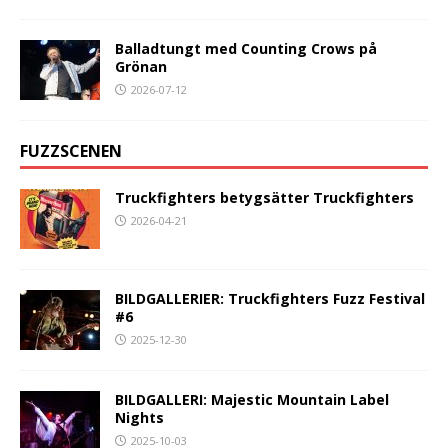
Balladtungt med Counting Crows på
Grönan
2026-07-12
FUZZSCENEN
Truckfighters betygsätter Truckfighters
2026-04-21
BILDGALLERIER: Truckfighters Fuzz Festival
#6
2025-12-30
BILDGALLERI: Majestic Mountain Label
Nights
2025-10-03