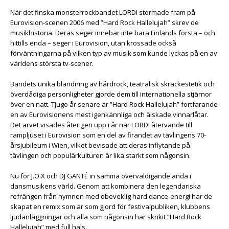
När det finska monsterrockbandet LORDI stormade fram på
Eurovision-scenen 2006 med ”Hard Rock Hallelujah” skrev de
musikhistoria. Deras seger innebar inte bara Finlands första – och
hittills enda – seger i Eurovision, utan krossade också
förväntningarna på vilken typ av musik som kunde lyckas på en av
världens största tv-scener.
Bandets unika blandning av hårdrock, teatralisk skräckestetik och
överdådiga personligheter gjorde dem till internationella stjärnor
över en natt. Tjugo år senare är ”Hard Rock Hallelujah” fortfarande
en av Eurovisionens mest igenkännliga och älskade vinnarlåtar.
Det arvet visades återigen upp i år när LORDI återvände till
rampljuset i Eurovision som en del av firandet av tävlingens 70-
årsjubileum i Wien, vilket bevisade att deras inflytande på
tävlingen och populärkulturen är lika starkt som någonsin.
Nu för J.O.X och DJ GANTÉ in samma överväldigande anda i
dansmusikens värld. Genom att kombinera den legendariska
refrängen från hymnen med obeveklig hard dance-energi har de
skapat en remix som är som gjord för festivalpubliken, klubbens
ljudanläggningar och alla som någonsin har skrikit ”Hard Rock
Hallelujah” med full hals.