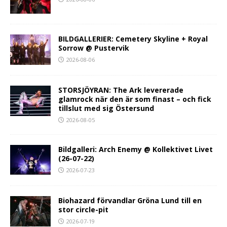
BILDGALLERIER: Cemetery Skyline + Royal
Sorrow @ Pustervik
2026-08-06
STORSJÖYRAN: The Ark levererade
glamrock när den är som finast – och fick
tillslut med sig Östersund
2026-08-05
Bildgalleri: Arch Enemy @ Kollektivet Livet
(26-07-22)
2026-07-23
Biohazard förvandlar Gröna Lund till en
stor circle-pit
2026-07-19