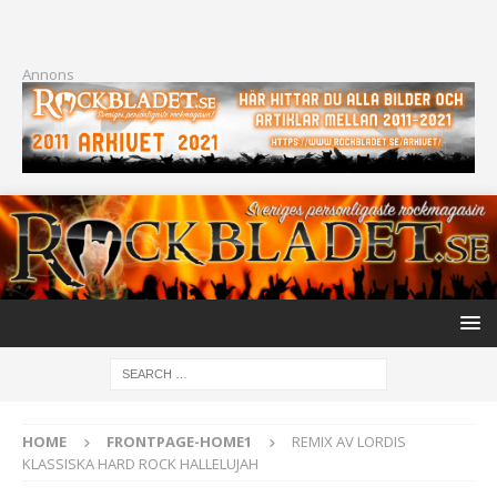
Annons
HOME
FRONTPAGE-HOME1
REMIX AV LORDIS
KLASSISKA HARD ROCK HALLELUJAH