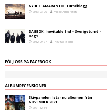
NYHET: AMARANTHE Turnéblogg
2013-03-06
Micke Andersson
DAGBOK: Inevitable End – Sverigeturné –
Dag1
2012-09-27
Inevitable End
FÖLJ OSS PÅ FACEBOOK
ALBUMRECENSIONER
Skivpanelen listar nu albumen från
NOVEMBER 2021
2021-12-14