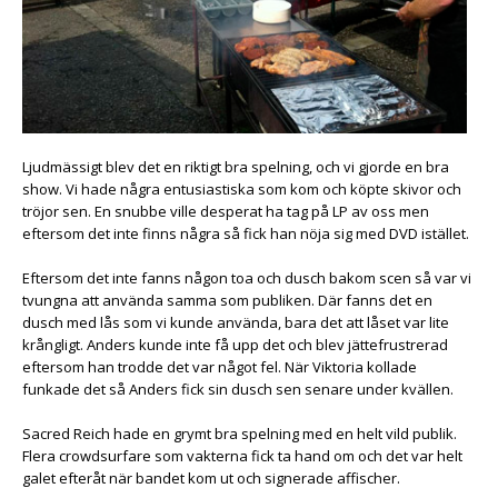
Ljudmässigt blev det en riktigt bra spelning, och vi gjorde en bra
show. Vi hade några entusiastiska som kom och köpte skivor och
tröjor sen. En snubbe ville desperat ha tag på LP av oss men
eftersom det inte finns några så fick han nöja sig med DVD istället.
Eftersom det inte fanns någon toa och dusch bakom scen så var vi
tvungna att använda samma som publiken. Där fanns det en
dusch med lås som vi kunde använda, bara det att låset var lite
krångligt. Anders kunde inte få upp det och blev jättefrustrerad
eftersom han trodde det var något fel. När Viktoria kollade
funkade det så Anders fick sin dusch sen senare under kvällen.
Sacred Reich hade en grymt bra spelning med en helt vild publik.
Flera crowdsurfare som vakterna fick ta hand om och det var helt
galet efteråt när bandet kom ut och signerade affischer.