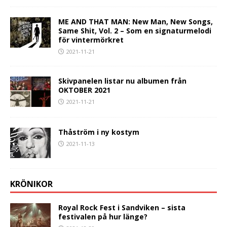
ME AND THAT MAN: New Man, New Songs,
Same Shit, Vol. 2 – Som en signaturmelodi
för vintermörkret
2021-11-21
Skivpanelen listar nu albumen från
OKTOBER 2021
2021-11-21
Thåström i ny kostym
2021-11-13
KRÖNIKOR
Royal Rock Fest i Sandviken – sista
festivalen på hur länge?