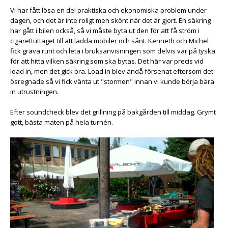
Vi har fått lösa en del praktiska och ekonomiska problem under
dagen, och det är inte roligt men skönt när det är gjort. En säkring
har gått i bilen också, så vi måste byta ut den för att få ström i
cigarettuttaget till att ladda mobiler och sånt. Kenneth och Michel
fick gräva runt och leta i bruksanvisningen som delvis var på tyska
för att hitta vilken säkring som ska bytas. Det här var precis vid
load in, men det gick bra. Load in blev ändå försenat eftersom det
ösregnade så vi fick vänta ut "stormen" innan vi kunde börja bära
in utrustningen.
Efter soundcheck blev det grillning på bakgården till middag. Grymt
gott, bästa maten på hela turnén.