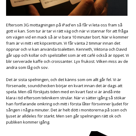
Eftersom 3G mottagningen på iPad'en så får vi leta oss fram så
gott vi kan. Som tur är tar vi rätt väg och när vi stannar för att fråga
om vägen vid en mack så är vi bara 10 minuter bort. När vi kommer
fram är vi mitt i ett köpcentrum. Vi får vänta 2 timmar innan det
öppnar och vi kan använda toaletten. Kenneth, Viktoria och David
går upp och kollar och spelstället som är ett café också är öppet. Vi
blir serverade kaffe och croissanter. Lyx frukost. Vilken miss av de
andra som låg och sov.
Det är sista spelningen, och det känns som om allt går fel. Vi är
försenade, soundchecken börjar en kvart innan det är dags att
spela. Men då förskjuts tiden med en kvart fast vi är ändå inte
klara i tid eftersom teknikern strular. När vi sätter igång så stökar
han fortfarande omkring och mitt i första låter försvinner ljudet för
sången i några minuter. Det är helt dött i monitorerna på scen och
ljuset är alldeles för starkt. Men sen går spelningen rätt ok och
publiken kommer igång.