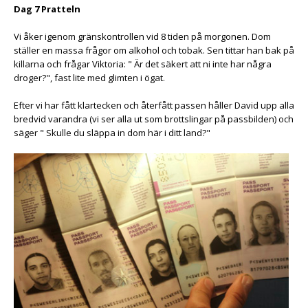
Dag 7 Pratteln
Vi åker igenom gränskontrollen vid 8 tiden på morgonen. Dom
ställer en massa frågor om alkohol och tobak. Sen tittar han bak på
killarna och frågar Viktoria: " Är det säkert att ni inte har några
droger?", fast lite med glimten i ögat.
Efter vi har fått klartecken och återfått passen håller David upp alla
bredvid varandra (vi ser alla ut som brottslingar på passbilden) och
säger " Skulle du släppa in dom här i ditt land?"