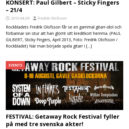
KONSERT: Paul Gilbert – Sticky Fingers
– 21/4
2013-04-29
Fredrik Olofsson
Rockbladets Fredrik Olofsson får se en gammal gitarr-idol och
förbannar sin otur att han glömt sitt kreditkort hemma. (PAUL
GILBERT, Sticky Fingers, April 2013, Foto: Fredrik Olofsson /
Rockbladet) När man började spela gitarr i
[…]
EVENTS
FESTIVAL: Getaway Rock Festival fyller
på med tre svenska akter!