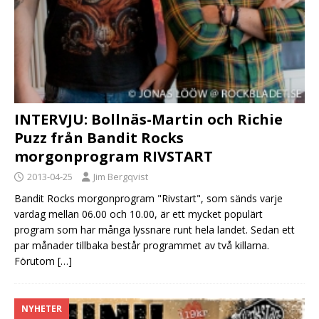
INTERVJU: Bollnäs-Martin och Richie
Puzz från Bandit Rocks
morgonprogram RIVSTART
2013-04-25
Jim Bergqvist
Bandit Rocks morgonprogram "Rivstart", som sänds varje
vardag mellan 06.00 och 10.00, är ett mycket populärt
program som har många lyssnare runt hela landet. Sedan ett
par månader tillbaka består programmet av två killarna.
Förutom
[…]
NYHETER