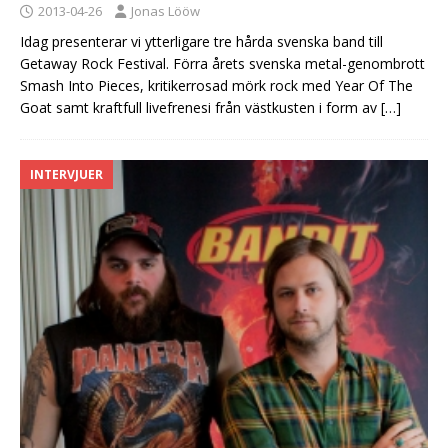
2013-04-26
Jonas Lööw
Idag presenterar vi ytterligare tre hårda svenska band till
Getaway Rock Festival. Förra årets svenska metal-genombrott
Smash Into Pieces, kritikerrosad mörk rock med Year Of The
Goat samt kraftfull livefrenesi från västkusten i form av
[…]
INTERVJUER