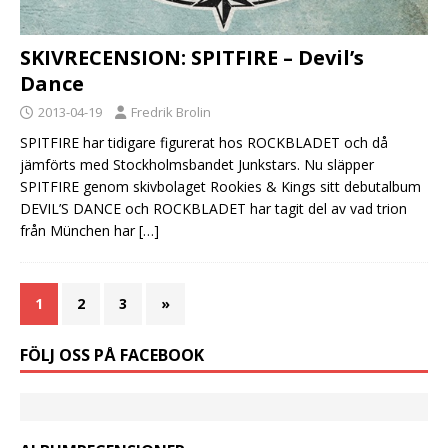
SKIVRECENSION: SPITFIRE – Devil’s
Dance
2013-04-19
Fredrik Brolin
SPITFIRE har tidigare figurerat hos ROCKBLADET och då
jämförts med Stockholmsbandet Junkstars. Nu släpper
SPITFIRE genom skivbolaget Rookies & Kings sitt debutalbum
DEVIL’S DANCE och ROCKBLADET har tagit del av vad trion
från München har
[…]
1
2
3
»
FÖLJ OSS PÅ FACEBOOK