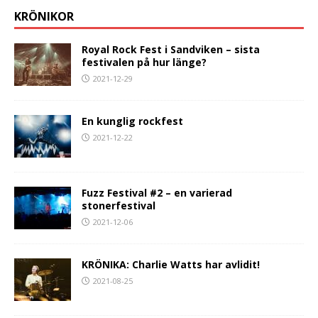
KRÖNIKOR
Royal Rock Fest i Sandviken – sista
festivalen på hur länge?
2021-12-29
En kunglig rockfest
2021-12-22
Fuzz Festival #2 – en varierad
stonerfestival
2021-12-06
KRÖNIKA: Charlie Watts har avlidit!
2021-08-25