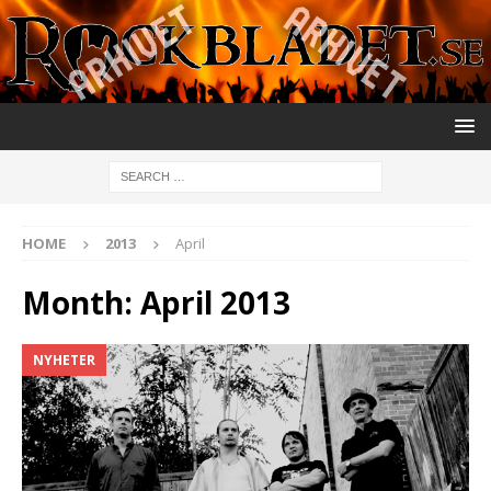
HOME
2013
April
Month:
April 2013
NYHETER