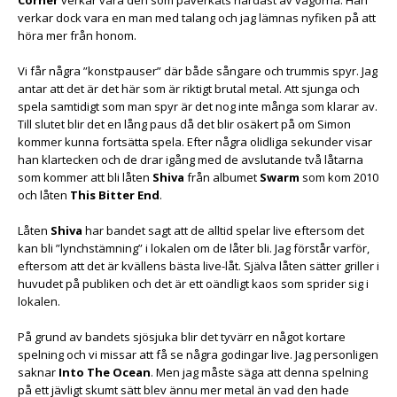
verkar dock vara en man med talang och jag lämnas nyfiken på att
höra mer från honom.
Vi får några ”konstpauser” där både sångare och trummis spyr. Jag
antar att det är det här som är riktigt brutal metal. Att sjunga och
spela samtidigt som man spyr är det nog inte många som klarar av.
Till slutet blir det en lång paus då det blir osäkert på om Simon
kommer kunna fortsätta spela. Efter några olidliga sekunder visar
han klartecken och de drar igång med de avslutande två låtarna
som kommer att bli låten
Shiva
från albumet
Swarm
som kom 2010
och låten
This Bitter End
.
Låten
Shiva
har bandet sagt att de alltid spelar live eftersom det
kan bli ”lynchstämning” i lokalen om de låter bli. Jag förstår varför,
eftersom att det är kvällens bästa live-låt. Själva låten sätter griller i
huvudet på publiken och det är ett oändligt kaos som sprider sig i
lokalen.
På grund av bandets sjösjuka blir det tyvärr en något kortare
spelning och vi missar att få se några godingar live. Jag personligen
saknar
Into The Ocean
. Men jag måste säga att denna spelning
på ett jävligt skumt sätt blev ännu mer metal än vad den hade