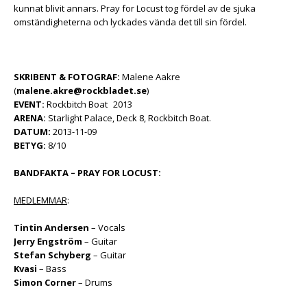
kunnat blivit annars. Pray for Locust tog fördel av de sjuka
omständigheterna och lyckades vända det till sin fördel.
SKRIBENT & FOTOGRAF:
Malene Aakre
(
malene.akre@rockbladet.se
)
EVENT:
Rockbitch Boat 2013
ARENA:
Starlight Palace, Deck 8, Rockbitch Boat.
DATUM:
2013-11-09
BETYG:
8/10
BANDFAKTA – PRAY FOR LOCUST:
MEDLEMMAR
:
Tintin Andersen
– Vocals
Jerry Engström
– Guitar
Stefan Schyberg
– Guitar
Kvasi
– Bass
Simon Corner
– Drums