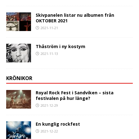
Skivpanelen listar nu albumen från
OKTOBER 2021
2021-11-21
Thåström i ny kostym
2021-11-13
KRÖNIKOR
Royal Rock Fest i Sandviken – sista
festivalen på hur länge?
2021-12-29
En kunglig rockfest
2021-12-22