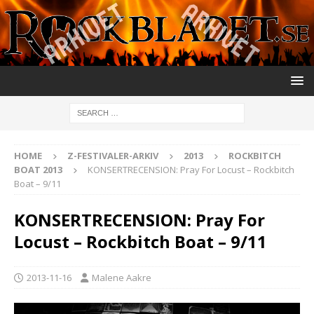
HOME
Z-FESTIVALER-ARKIV
2013
ROCKBITCH
BOAT 2013
KONSERTRECENSION: Pray For Locust – Rockbitch
Boat – 9/11
KONSERTRECENSION: Pray For
Locust – Rockbitch Boat – 9/11
2013-11-16
Malene Aakre