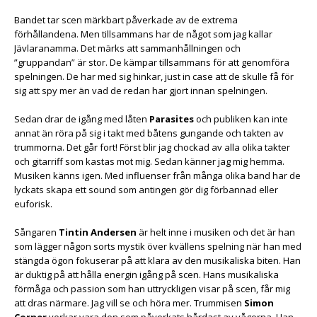
Bandet tar scen märkbart påverkade av de extrema
förhållandena. Men tillsammans har de något som jag kallar
Jävlaranamma. Det märks att sammanhållningen och
”gruppandan” är stor. De kämpar tillsammans för att genomföra
spelningen. De har med sig hinkar, just in case att de skulle få för
sig att spy mer än vad de redan har gjort innan spelningen.
Sedan drar de igång med låten
Parasites
och publiken kan inte
annat än röra på sig i takt med båtens gungande och takten av
trummorna. Det går fort! Först blir jag chockad av alla olika takter
och gitarriff som kastas mot mig. Sedan känner jag mig hemma.
Musiken känns igen. Med influenser från många olika band har de
lyckats skapa ett sound som antingen gör dig förbannad eller
euforisk.
Sångaren
Tintin Andersen
är helt inne i musiken och det är han
som lägger någon sorts mystik över kvällens spelning när han med
stängda ögon fokuserar på att klara av den musikaliska biten. Han
är duktig på att hålla energin igång på scen. Hans musikaliska
förmåga och passion som han uttryckligen visar på scen, får mig
att dras närmare. Jag vill se och höra mer. Trummisen
Simon
Corner
verkar vara den som påverkats hårdast av vågorna. Han