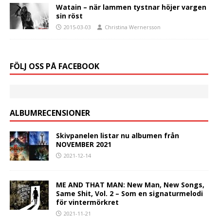
Watain – när lammen tystnar höjer vargen
sin röst
2015-03-03
Christina Wernersson
FÖLJ OSS PÅ FACEBOOK
ALBUMRECENSIONER
Skivpanelen listar nu albumen från
NOVEMBER 2021
2021-12-14
ME AND THAT MAN: New Man, New Songs,
Same Shit, Vol. 2 – Som en signaturmelodi
för vintermörkret
2021-11-21