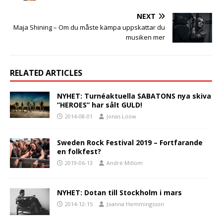
NEXT
Maja Shining – Om du måste kämpa uppskattar du
musiken mer
RELATED ARTICLES
NYHET: Turnéaktuella SABATONS nya skiva
”HEROES” har sålt GULD!
2014-08-01
Jonas Lööw
Sweden Rock Festival 2019 – Fortfarande
en folkfest?
2019-06-13
André Millom
NYHET: Dotan till Stockholm i mars
2014-12-15
Joanna Hemmingsson