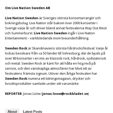
Om Live Nation Sweden AB
Live Nation Sweden
är Sveriges största konsertarrangör och
bokningsbolag. Live Nation står bakom över 2000 konserter i
Sverige varje år och driver bland annat festivalerna Way Out West
och Summerburst.
Live Nation Sweden
ingår i Live Nation
Entertainment – världsledande inom liveunderhållning.
Sweden Rock
är Skandinaviens största hårdrocksfestival. Varje år
lockas besökare från ca 50 länder till Sölvesborg, där de bjuds på
över 80 konserter i en mix av klassisk rock, hårdrock, sydstatsrock
och metal. Sweden Rock är känt för att hålla en hög nivå på
service, och den vänskapliga atmosfären har blivit ett av
festivalens främsta signum. Utöver den årliga festivalen har
Sweden Rock
numera ett tidningsmagasin, drycker och
livsstilsprodukter samlade under sitt varumärke
REPORTER
: Jonas Lööw (
jonas.loow@rockbladet.se
)
About
Latest Posts