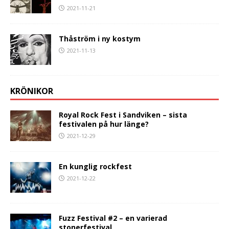
2021-11-21
Thåström i ny kostym
2021-11-13
KRÖNIKOR
Royal Rock Fest i Sandviken – sista
festivalen på hur länge?
2021-12-29
En kunglig rockfest
2021-12-22
Fuzz Festival #2 – en varierad
stonerfestival