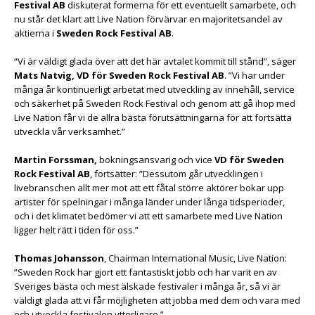
Festival AB
diskuterat formerna för ett eventuellt samarbete, och
nu står det klart att Live Nation förvärvar en majoritetsandel av
aktierna i
Sweden Rock Festival AB
.
“Vi är väldigt glada över att det här avtalet kommit till stånd”, säger
Mats Natvig, VD för Sweden Rock Festival AB
. ”Vi har under
många år kontinuerligt arbetat med utveckling av innehåll, service
och säkerhet på Sweden Rock Festival och genom att gå ihop med
Live Nation får vi de allra bästa förutsättningarna för att fortsätta
utveckla vår verksamhet.”
Martin Forssman,
bokningsansvarig och vice
VD för Sweden
Rock Festival AB
, fortsätter: ”Dessutom går utvecklingen i
livebranschen allt mer mot att ett fåtal större aktörer bokar upp
artister för spelningar i många länder under långa tidsperioder,
och i det klimatet bedömer vi att ett samarbete med Live Nation
ligger helt rätt i tiden för oss.”
Thomas Johansson
, Chairman International Music, Live Nation:
”Sweden Rock har gjort ett fantastiskt jobb och har varit en av
Sveriges bästa och mest älskade festivaler i många år, så vi är
väldigt glada att vi får möjligheten att jobba med dem och vara med
och utveckla festivalen ytterligare.”