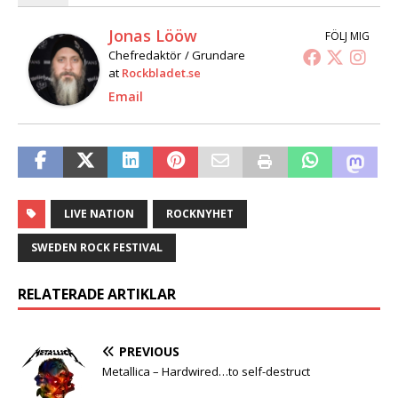
Jonas Lööw
FÖLJ MIG
Chefredaktör / Grundare
at
Rockbladet.se
Email
LIVE NATION
ROCKNYHET
SWEDEN ROCK FESTIVAL
RELATERADE ARTIKLAR
PREVIOUS
Metallica – Hardwired…to self-destruct