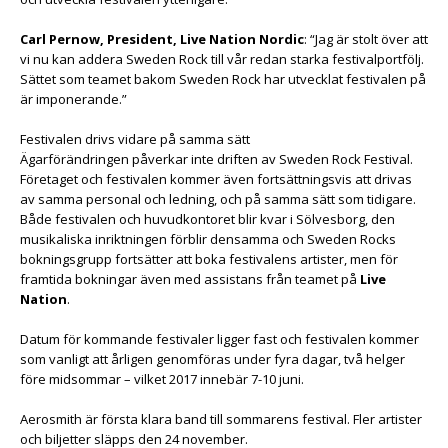
Carl Pernow, President, Live Nation Nordic
: “Jag är stolt över att
vi nu kan addera Sweden Rock till vår redan starka festivalportfölj.
Sättet som teamet bakom Sweden Rock har utvecklat festivalen på
är imponerande.”
Festivalen drivs vidare på samma sätt
Ägarförändringen påverkar inte driften av Sweden Rock Festival.
Företaget och festivalen kommer även fortsättningsvis att drivas
av samma personal och ledning, och på samma sätt som tidigare.
Både festivalen och huvudkontoret blir kvar i Sölvesborg, den
musikaliska inriktningen förblir densamma och Sweden Rocks
bokningsgrupp fortsätter att boka festivalens artister, men för
framtida bokningar även med assistans från teamet på
Live
Nation
.
Datum för kommande festivaler ligger fast och festivalen kommer
som vanligt att årligen genomföras under fyra dagar, två helger
före midsommar – vilket 2017 innebär 7-10 juni.
Aerosmith är första klara band till sommarens festival. Fler artister
och biljetter släpps den 24 november.