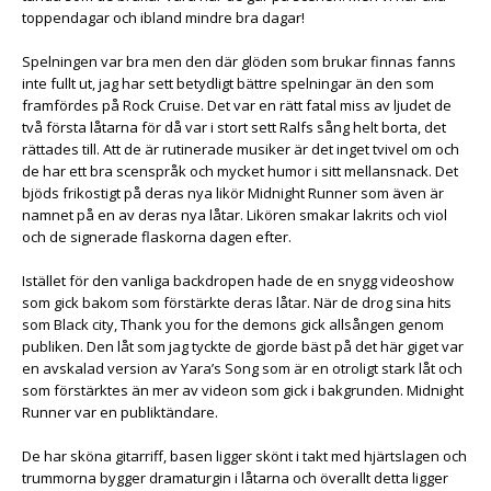
toppendagar och ibland mindre bra dagar!
Spelningen var bra men den där glöden som brukar finnas fanns
inte fullt ut, jag har sett betydligt bättre spelningar än den som
framfördes på Rock Cruise. Det var en rätt fatal miss av ljudet de
två första låtarna för då var i stort sett Ralfs sång helt borta, det
rättades till. Att de är rutinerade musiker är det inget tvivel om och
de har ett bra scenspråk och mycket humor i sitt mellansnack. Det
bjöds frikostigt på deras nya likör Midnight Runner som även är
namnet på en av deras nya låtar. Likören smakar lakrits och viol
och de signerade flaskorna dagen efter.
Istället för den vanliga backdropen hade de en snygg videoshow
som gick bakom som förstärkte deras låtar. När de drog sina hits
som Black city, Thank you for the demons gick allsången genom
publiken. Den låt som jag tyckte de gjorde bäst på det här giget var
en avskalad version av Yara’s Song som är en otroligt stark låt och
som förstärktes än mer av videon som gick i bakgrunden. Midnight
Runner var en publiktändare.
De har sköna gitarriff, basen ligger skönt i takt med hjärtslagen och
trummorna bygger dramaturgin i låtarna och överallt detta ligger