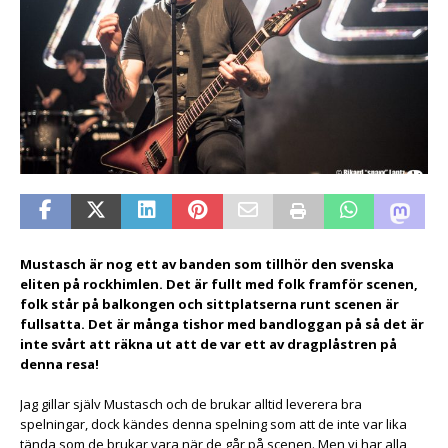
Mustasch är nog ett av banden som tillhör den svenska
eliten på rockhimlen. Det är fullt med folk framför scenen,
folk står på balkongen och sittplatserna runt scenen är
fullsatta. Det är många tishor med bandloggan på så det är
inte svårt att räkna ut att de var ett av dragplåstren på
denna resa!
Jag gillar själv Mustasch och de brukar alltid leverera bra
spelningar, dock kändes denna spelning som att de inte var lika
tända som de brukar vara när de går på scenen. Men vi har alla