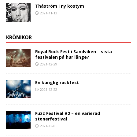
Thåström i ny kostym
2021-11-13
KRÖNIKOR
Royal Rock Fest i Sandviken – sista
festivalen på hur länge?
2021-12-29
En kunglig rockfest
2021-12-22
Fuzz Festival #2 – en varierad
stonerfestival
2021-12-06