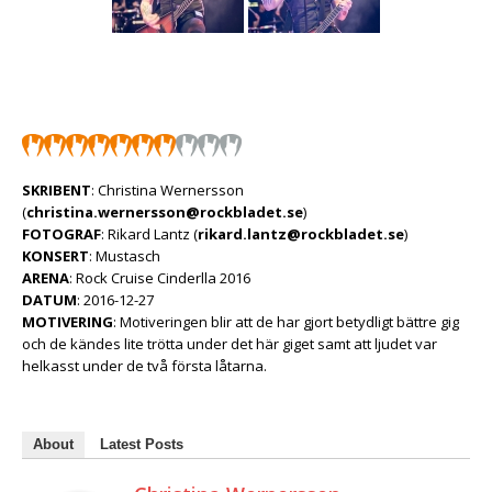
SKRIBENT
: Christina Wernersson
(
christina.wernersson@rockbladet.se
)
FOTOGRAF
: Rikard Lantz (
rikard.lantz@rockbladet.se
)
KONSERT
: Mustasch
ARENA
: Rock Cruise Cinderlla 2016
DATUM
: 2016-12-27
MOTIVERING
: Motiveringen blir att de har gjort betydligt bättre gig
och de kändes lite trötta under det här giget samt att ljudet var
helkasst under de två första låtarna.
About
Latest Posts