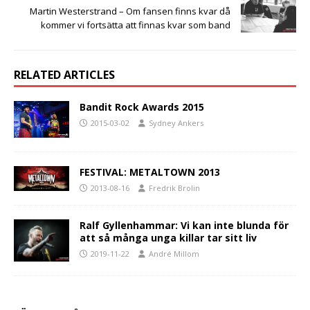
Martin Westerstrand – Om fansen finns kvar då
kommer vi fortsätta att finnas kvar som band
RELATED ARTICLES
Bandit Rock Awards 2015
2015-03-02
Sydney Ankers
FESTIVAL: METALTOWN 2013
2013-08-16
Fredrik Brolin
Ralf Gyllenhammar: Vi kan inte blunda för
att så många unga killar tar sitt liv
2019-11-22
André Millom