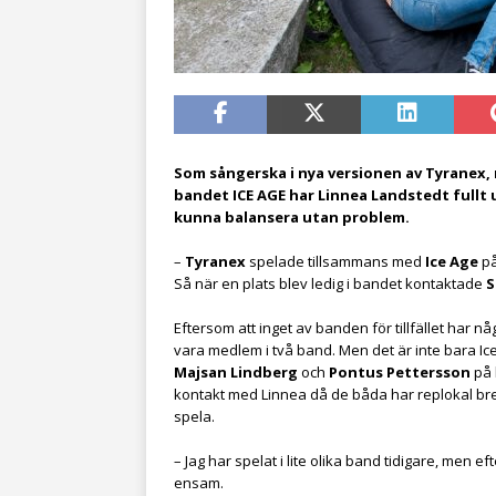
Som sångerska i nya versionen av Tyranex, 
bandet ICE AGE har Linnea Landstedt fullt 
kunna balansera utan problem.
–
Tyranex
spelade tillsammans med
Ice Age
p
Så när en plats blev ledig i bandet kontaktade
S
Eftersom att inget av banden för tillfället har 
vara medlem i två band. Men det är inte bara I
Majsan Lindberg
och
Pontus Pettersson
på 
kontakt med Linnea då de båda har replokal bre
spela.
– Jag har spelat i lite olika band tidigare, men ef
ensam.