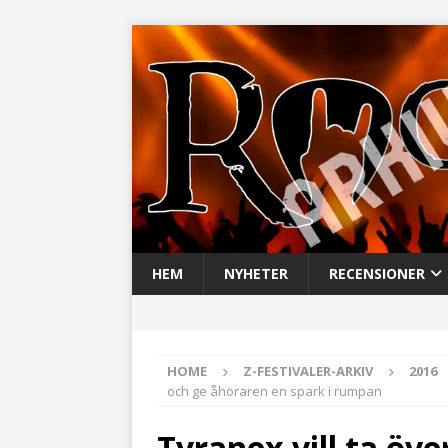
HEM
NYHETER
RECENSIONER
HOME
Z-FESTIVALER-ARKIV
2016
och ge åhöraren en spark i rumpan
Tyranex vill ta öv