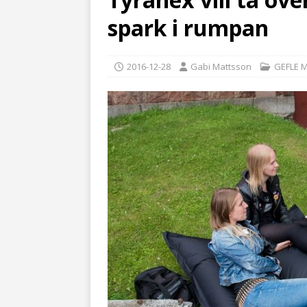
spark i rumpan
2016-12-28
Gabi Mattsson
GEFLE M