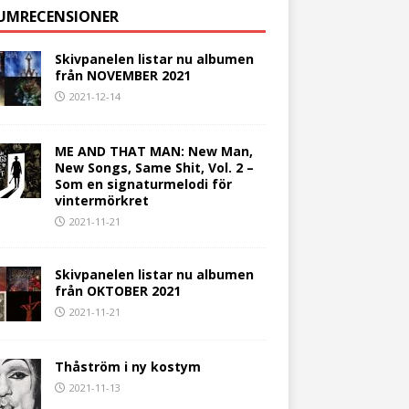
UMRECENSIONER
Skivpanelen listar nu albumen
från NOVEMBER 2021
2021-12-14
ME AND THAT MAN: New Man,
New Songs, Same Shit, Vol. 2 –
Som en signaturmelodi för
vintermörkret
2021-11-21
Skivpanelen listar nu albumen
från OKTOBER 2021
2021-11-21
Thåström i ny kostym
2021-11-13