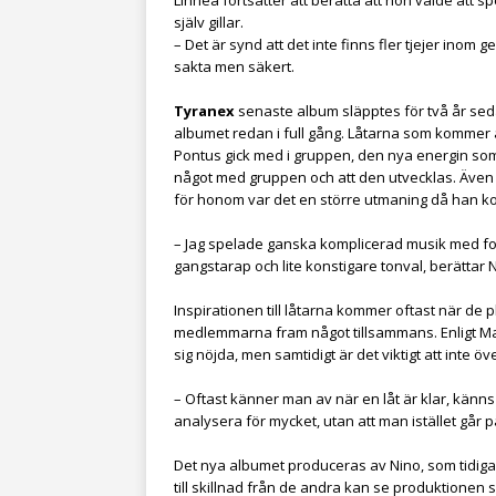
själv gillar.
– Det är synd att det inte finns fler tjejer ino
sakta men säkert.
Tyranex
senaste album släpptes för två år s
albumet redan i full gång. Låtarna som kommer 
Pontus gick med i gruppen, den nya energin som 
något med gruppen och att den utvecklas. Äve
för honom var det en större utmaning då han k
– Jag spelade ganska komplicerad musik med foku
gangstarap och lite konstigare tonval, berättar 
Inspirationen till låtarna kommer oftast när de
medlemmarna fram något tillsammans. Enligt Maj
sig nöjda, men samtidigt är det viktigt att inte öv
– Oftast känner man av när en låt är klar, känns d
analysera för mycket, utan att man istället går 
Det nya albumet produceras av Nino, som tidiga
till skillnad från de andra kan se produktionen