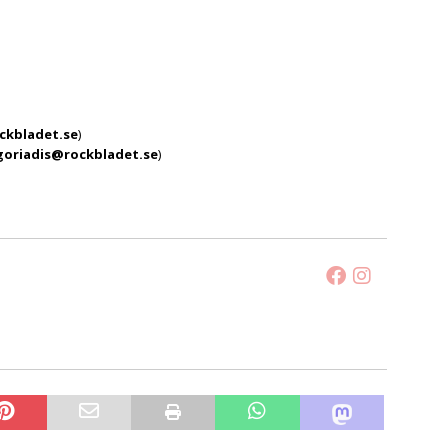
ckbladet.se
)
goriadis@rockbladet.se
)