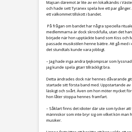
Majsan däremot är lite av en lokalkändis i Väs
och hade sett Tyranex spela live ett par gånge
ett välkommet tillskott i bandet.
På frågan om bandet har några speciella rituale
medlemmarna är dock skrockfulla, utan det han
började när hon upptäckte band som Kiss och Me
passade musikstilen henne bättre. Att gå med i e
det stundtals kunde vara jobbigt.
– Jag hade inga andra tjejkompisar som lyssnade
jag kunde spela gitarr tillräckligt bra.
Detta ändrades dock när hennes dåvarande gi
startade sitt första band med. Uppstartande av det
läskigt och svårt. Även om hon möter mycket för
hon låter stoppa hennes framfart.
– Såklart finns det idioter där ute som tycker att
människor som inte bryr sig om vilket kön man ha
musiker.
Linnea fortsätter att berätta att hon valde att s