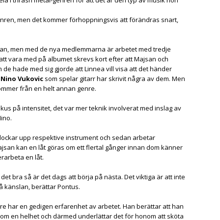
m genren, men det kommer förhoppningsvis att förändras snart,
edan, men med de nya medlemmarna är arbetet med tredje
att vara med på albumet skrevs kort efter att Majsan och
de hade med sig gjorde att Linnea vill visa att det händer
n
Nino Vukovic
som spelar gitarr har skrivit några av dem. Men
ommer från en helt annan genre.
s på intensitet, det var mer teknik involverat med inslag av
Nino.
 plockar upp respektive instrument och sedan arbetar
san kan en låt göras om ett flertal gånger innan dom känner
erarbeta en låt.
et bra så är det dags att börja på nästa. Det viktiga är att inte
på känslan, berättar Pontus.
re har en gedigen erfarenhet av arbetet. Han berättar att han
 som en helhet och därmed underlättar det för honom att sköta