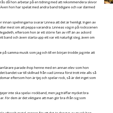
terås då hon arbetar på en tidning med att rekommendera skivor
r. Även hon har spelat med andra band tidigare och var därmed
r innan spelningarna svarar Linnea att det är hemligt. Ingen av
dlar mest om att peppa varandra. Linneas väg in på rockscenen
gadeth, eftersom hon är ett större fan av riff än av ackord
tt band och även starta upp ett var ett naturligt steg, även om
 på samma musik som jag och till en början trodde jag inte att
tarrlärare parade ihop henne med en annan elev som hon
 bandet var till skillnad från vad Linnea först trott inte alls så
domar eftersom hon är tjej och spelar rock, så är det inget som
 tjejer inte ska spela i rockband, men jag träffar mycket bra
r. För dem är det viktigare att man gör bra ifrån sig som
pela i thrash metal-genren för att det är den typ av musik hon