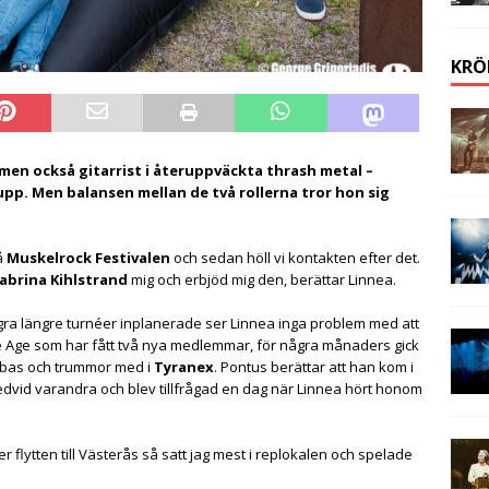
KRÖ
men också gitarrist i återuppväckta thrash metal –
upp. Men balansen mellan de två rollerna tror hon sig
å
Muskelrock Festivalen
och sedan höll vi kontakten efter det.
abrina Kihlstrand
mig och erbjöd mig den, berättar Linnea.
några längre turnéer inplanerade ser Linnea inga problem med att
ce Age som har fått två nya medlemmar, för några månaders gick
bas och trummor med i
Tyranex
. Pontus berättar att han kom i
dvid varandra och blev tillfrågad en dag när Linnea hört honom
ter flytten till Västerås så satt jag mest i replokalen och spelade