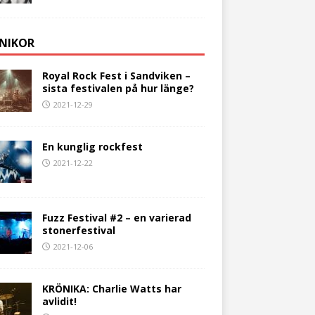
NIKOR
Royal Rock Fest i Sandviken –
sista festivalen på hur länge?
2021-12-29
En kunglig rockfest
2021-12-22
Fuzz Festival #2 – en varierad
stonerfestival
2021-12-06
KRÖNIKA: Charlie Watts har
avlidit!