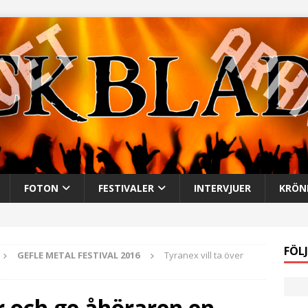
FOTON
FESTIVALER
INTERVJUER
KRÖN
FÖL
GEFLE METAL FESTIVAL 2016
Tyranex vill ta över
er och ge åhöraren en