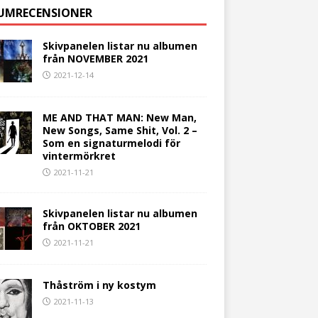
UMRECENSIONER
Skivpanelen listar nu albumen
från NOVEMBER 2021
2021-12-14
ME AND THAT MAN: New Man,
New Songs, Same Shit, Vol. 2 –
Som en signaturmelodi för
vintermörkret
2021-11-21
Skivpanelen listar nu albumen
från OKTOBER 2021
2021-11-21
Thåström i ny kostym
2021-11-13