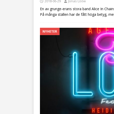
2018-06-29
Jonas Lööw
En av grunge-erans stora band Alice In Chai
På många ställen har de fått höga betyg, men 
NYHETER