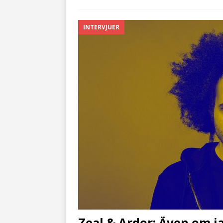
INTERVJUER
Zeal & Ardor: Även om ja