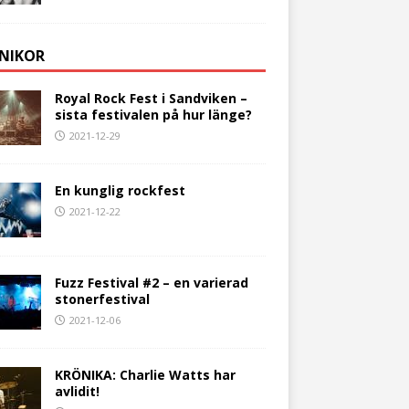
NIKOR
Royal Rock Fest i Sandviken –
sista festivalen på hur länge?
2021-12-29
En kunglig rockfest
2021-12-22
Fuzz Festival #2 – en varierad
stonerfestival
2021-12-06
KRÖNIKA: Charlie Watts har
avlidit!