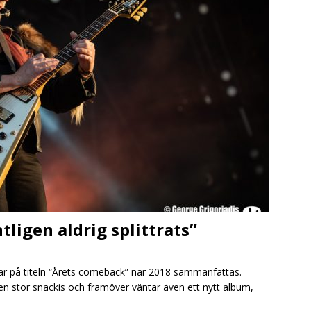
tligen aldrig splittrats”
ar på titeln “Årets comeback” när 2018 sammanfattas.
en stor snackis och framöver väntar även ett nytt album,