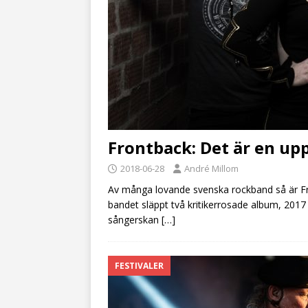
Frontback: Det är en upp
2018-06-28
André Millom
Av många lovande svenska rockband så är Fro
bandet släppt två kritikerrosade album, 2017
sångerskan
[…]
FESTIVALER