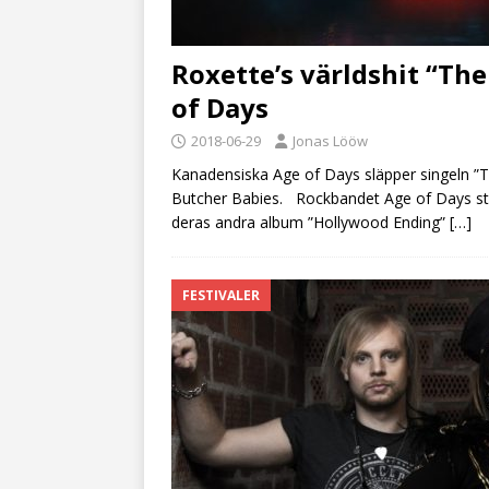
Roxette’s världshit “Th
of Days
2018-06-29
Jonas Lööw
Kanadensiska Age of Days släpper singeln ”
Butcher Babies. Rockbandet Age of Days sta
deras andra album ”Hollywood Ending”
[…]
FESTIVALER