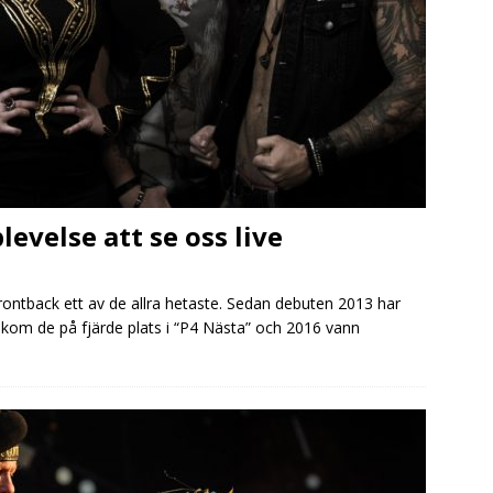
levelse att se oss live
ntback ett av de allra hetaste. Sedan debuten 2013 har
 kom de på fjärde plats i “P4 Nästa” och 2016 vann