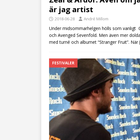
är jag artist
2018-06-28
André Millom
Under midsommarhelgen hölls som vanligt 
och Avenged Sevenfold. Men även mer dolda 
med turné och albumet “Stranger Fruit”. När
FESTIVALER