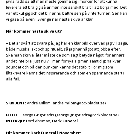
jävla rädd så att man måste gömma sig i mörker för att kunna
leverera ett bra gig så är man inte särskilt bra till att börja med. Det
var ett kul gig och det blir ännu bättre sen på vinterturnén. Sen kan
vi gasa på även i Sverige när nästa skiva är klar.
När kommer nästa skiva ut?
– Det är svårt att svara på. Jag har en klar bild över vad jag vill säga,
både musikaliskt och spirituellt, så jag har något att jobba efter.
Ska man skriva låtar måste de som sagt betyda något, för annars
är det inte bra. Just nu vill man förnya sig men samtidigt ha kvar
soundet och på den punkten känns det stabilt. För mig som
låtskrivare känns det inspirerande och som en spännande start i
alla fall.
SKRIBENT:
André Millom (andre.millom@rockbladet.se)
FOTO:
George Grigoriadis (george.grigoriadis@rockbladet.se)
INTERVJU:
Lord Ahriman,
Dark Funeral
.
Hit kommer Dark Funeral i November: