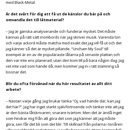
med Black-Metal.
Är det svårt för dig att få ut de känslor du bär på och
omvandla det till låtmaterial?
– Jag är ganska analyserande och funderar mycket. Det måste
kännas på rätt sätt inombords när jag skriver musik. Varenda ton
och varje ackord måste matcha med exakt det jag vill få ut och det
jag känner så det är mycket pillande. “Unchain My Soul” till
exempel är en av de populäraste låtarna på senaste plattan och
den var inte ens planerad, utan den kom till på bara någon dag. Jag
vet inte vad som hände då, men kommer jag in i rätt stämning så
lossnar det.
Blir du ofta förvånad när du hör resultatet av allt ditt
arbete?
– Nästan varje gång. Jag brukar tänka “Oj, vad hände där, kan jag
det här?”. Jag har inget starkt självförtroende och tänker inte att jag
är den bästa låtskrivaren, snarare tvärtom. Men det är ändå inget
som hindrar mig från att göra det som jag känner att jag måste
göra, sen får det bli som det blir. Till skillnad från polarna i tonåren
ville jag aldrig bli rockstjärna, jag ville bara spela gitarr. Jag tror folk