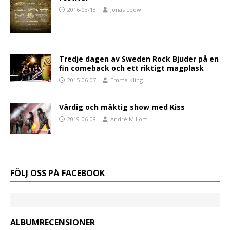
2016-03-18
Jonas Lööw
Tredje dagen av Sweden Rock Bjuder på en
fin comeback och ett riktigt magplask
2015-06-07
Emma Kling
Värdig och mäktig show med Kiss
2019-06-08
André Millom
FÖLJ OSS PÅ FACEBOOK
ALBUMRECENSIONER