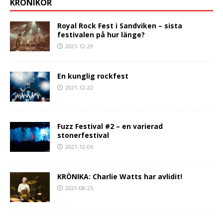
KRÖNIKOR
Royal Rock Fest i Sandviken – sista
festivalen på hur länge?
2021-12-29
En kunglig rockfest
2021-12-22
Fuzz Festival #2 – en varierad
stonerfestival
2021-12-06
KRÖNIKA: Charlie Watts har avlidit!
2021-08-25