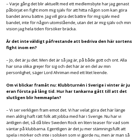
– Varje gång det blir aktuellt med ett medlemsbyte har jag genast
påbörjat en fight inom mig själv för att hitta någon som kan göra
bandet ännu bättre. Jag vill göra det bättre för mig själv med
bandet, inte för någon utomstående, utan det är mig själv och min
vision jag hela tiden försöker bräcka.
Är det inte väldigt påfrestande att bedriva den här sortens
fight inom en?
– Jo, det är ju det. Men det är så jag är, på både gott och ont. Alla
har sina olika grejer för sig och det här är en del av min
personlighet, säger Lord Ahriman med ett litet leende.
Om vi blickar framåt nu: Klubbturnén i Sverige i vinter är ju
eran första på lång tid. Hur har tankarna gått till att det
slutligen blir hemmaplan?
– Vi ser verkligen fram emot det. Vi har velat göra det här länge
men aldrig haft rätt folk att jobba med här i Sverige. Nu har vi
äntligen det, så då blev Sweden Rock en liten teaser för vad som
väntar på klubbarna. Egentligen är det ju mer stämningsfullt att
spela i mörker och inte i solsken som vi gjorde nu, men är man så