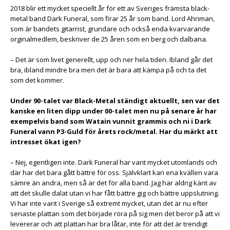
2018 blir ett mycket speciellt år för ett av Sveriges främsta black-
metal band Dark Funeral, som firar 25 år som band. Lord Ahriman,
som är bandets gitarrist, grundare och också enda kvarvarande
orginalmedlem, beskriver de 25 åren som en berg och dalbana.
– Det är som livet generellt, upp och ner hela tiden. Ibland går det
bra, ibland mindre bra men det är bara att kämpa på och ta det
som det kommer.
Under 90-talet var Black-Metal ständigt aktuellt, sen var det
kanske en liten dipp under 00-talet men nu på senare år har
exempelvis band som Watain vunnit grammis och ni i Dark
Funeral vann P3-Guld för årets rock/metal. Har du märkt att
intresset ökat igen?
– Nej, egentligen inte. Dark Funeral har varit mycket utomlands och
där har det bara gått bättre för oss. Självklart kan ena kvällen vara
sämre än andra, men så är det för alla band. Jag har aldrig känt av
att det skulle dalat utan vi har fått bättre gig och bättre uppslutning.
Vi har inte varit i Sverige så extremt mycket, utan det är nu efter
senaste plattan som det började röra på sig men det beror på att vi
levererar och att plattan har bra låtar, inte för att det är trendigt