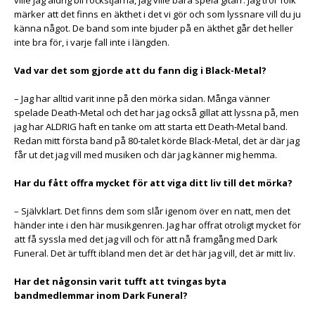
märker att det finns en äkthet i det vi gör och som lyssnare vill du ju
känna något. De band som inte bjuder på en äkthet går det heller
inte bra för, i varje fall inte i längden.
Vad var det som gjorde att du fann dig i Black-Metal?
– Jag har alltid varit inne på den mörka sidan. Många vänner
spelade Death-Metal och det har jag också gillat att lyssna på, men
jag har ALDRIG haft en tanke om att starta ett Death-Metal band.
Redan mitt första band på 80-talet körde Black-Metal, det är där jag
får ut det jag vill med musiken och där jag känner mig hemma.
Har du fått offra mycket för att viga ditt liv till det mörka?
– Självklart. Det finns dem som slår igenom över en natt, men det
händer inte i den här musikgenren. Jag har offrat otroligt mycket för
att få syssla med det jag vill och för att nå framgång med Dark
Funeral. Det är tufft ibland men det är det här jag vill, det är mitt liv.
Har det någonsin varit tufft att tvingas byta
bandmedlemmar inom Dark Funeral?