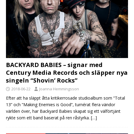
BACKYARD BABIES – signar med
Century Media Records och släpper nya
singeln “Shovin’ Rocks”
2018-06-22
Joanna Hemmingsson
Efter att ha släppt åtta kritikerrosade studioalbum som ”Total
13” och ”Making Enemies is Good”, turnérat flera vändor
världen över, har Backyard Babies skapat sig ett välförtjänt
rykte som ett band baserat på ren råstyrka.
[…]