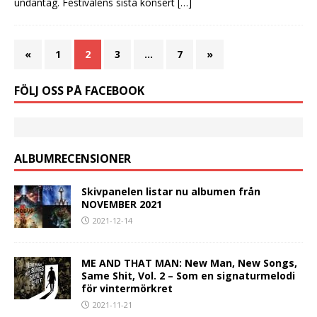
undantag. Festivalens sista konsert
[…]
«
1
2
3
…
7
»
FÖLJ OSS PÅ FACEBOOK
ALBUMRECENSIONER
Skivpanelen listar nu albumen från
NOVEMBER 2021
2021-12-14
ME AND THAT MAN: New Man, New Songs,
Same Shit, Vol. 2 – Som en signaturmelodi
för vintermörkret
2021-11-21