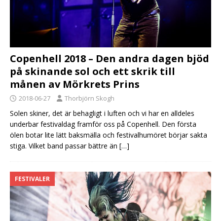
Copenhell 2018 – Den andra dagen bjöd
på skinande sol och ett skrik till
månen av Mörkrets Prins
2018-06-27
Thorbjörn Skogh
Solen skiner, det är behagligt i luften och vi har en alldeles
underbar festivaldag framför oss på Copenhell. Den första
ölen botar lite lätt baksmälla och festivalhumöret börjar sakta
stiga. Vilket band passar bättre än
[…]
FESTIVALER