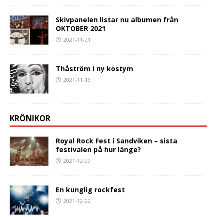
Skivpanelen listar nu albumen från
OKTOBER 2021
2021-11-21
Thåström i ny kostym
2021-11-13
KRÖNIKOR
Royal Rock Fest i Sandviken – sista
festivalen på hur länge?
2021-12-29
En kunglig rockfest
2021-12-22