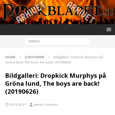
HOME
LIVESCENEN
Bildgalleri: Dropkick Murphys på
Gröna lund, The boys are back! (20190626)
Bildgalleri: Dropkick Murphys på
Gröna lund, The boys are back!
(20190626)
2019-06-27
Jimmie Sonelius