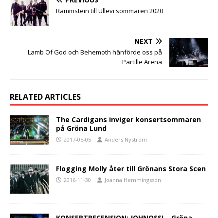
Rammstein till Ullevi sommaren 2020
NEXT
Lamb Of God och Behemoth hänförde oss på
Partille Arena
RELATED ARTICLES
The Cardigans inviger konsertsommaren
på Gröna Lund
2017-05-05
Anders Nyström
Flogging Molly åter till Grönans Stora Scen
2016-11-30
Joanna Hemmingsson
KONSERTRECENSION: JOHNOSSI – Gröna