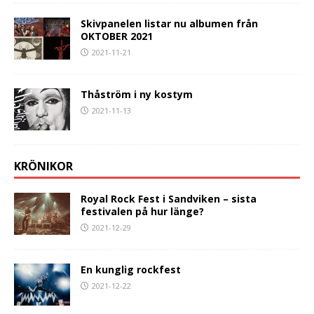
Skivpanelen listar nu albumen från
OKTOBER 2021
2021-11-21
Thåström i ny kostym
2021-11-13
KRÖNIKOR
Royal Rock Fest i Sandviken – sista
festivalen på hur länge?
2021-12-29
En kunglig rockfest
2021-12-22