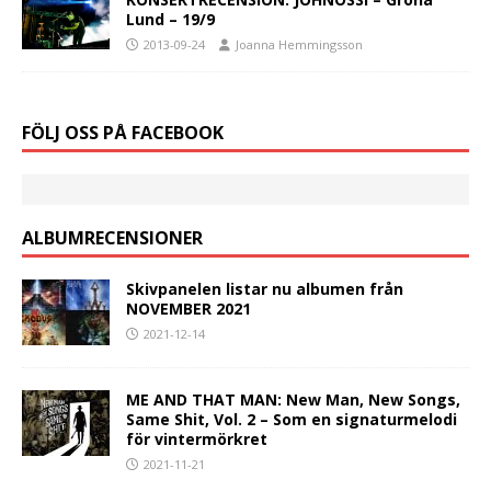
Lund – 19/9
2013-09-24
Joanna Hemmingsson
FÖLJ OSS PÅ FACEBOOK
ALBUMRECENSIONER
Skivpanelen listar nu albumen från
NOVEMBER 2021
2021-12-14
ME AND THAT MAN: New Man, New Songs,
Same Shit, Vol. 2 – Som en signaturmelodi
för vintermörkret
2021-11-21