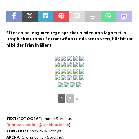
Efter en hel dag med regn spricker himlen upp lagom tills
Dropkick Murphys äntrar Gröna Lunds stora Scen, här hittar
ni bilder från kvällen!
1
2
►
TEXT/FOTOGRAF:
Jimmie Sonelius
(
Jimmie.sonelius@rockbladet.se
)
KONSERT
: Dropkick Murphys
ARENA
: Gröna Lund / Stockholm