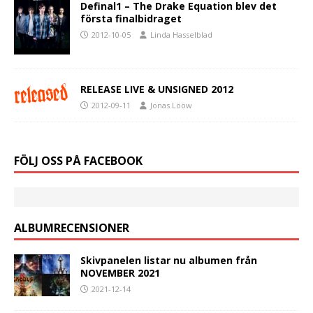
Definal1 – The Drake Equation blev det
första finalbidraget
2012-10-05
Linda Hasselblad
RELEASE LIVE & UNSIGNED 2012
2012-09-11
Jonas Lööw
FÖLJ OSS PÅ FACEBOOK
ALBUMRECENSIONER
Skivpanelen listar nu albumen från
NOVEMBER 2021
2021-12-14