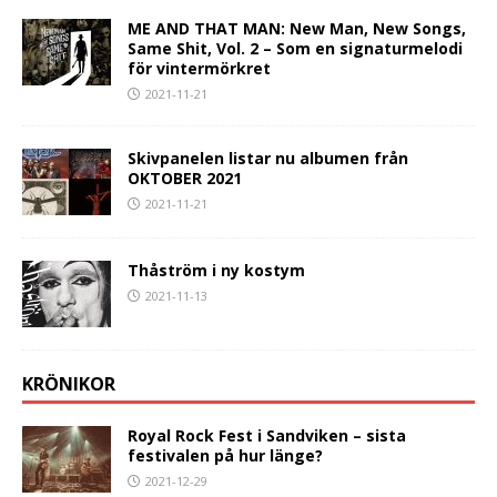
ME AND THAT MAN: New Man, New Songs,
Same Shit, Vol. 2 – Som en signaturmelodi
för vintermörkret
2021-11-21
Skivpanelen listar nu albumen från
OKTOBER 2021
2021-11-21
Thåström i ny kostym
2021-11-13
KRÖNIKOR
Royal Rock Fest i Sandviken – sista
festivalen på hur länge?
2021-12-29