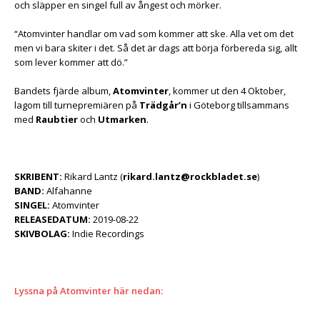
och släpper en singel full av ångest och mörker.
“Atomvinter handlar om vad som kommer att ske. Alla vet om det
men vi bara skiter i det. Så det är dags att börja förbereda sig, allt
som lever kommer att dö.”
Bandets fjärde album,
Atomvinter
, kommer ut den 4 Oktober,
lagom till turnepremiären på
Trädgår’n
i Göteborg tillsammans
med
Raubtier
och
Utmarken
.
SKRIBENT:
Rikard Lantz (
rikard.lantz
@rockbladet.se
)
BAND:
Alfahanne
SINGEL:
Atomvinter
RELEASEDATUM:
2019-08-22
SKIVBOLAG:
Indie Recordings
Lyssna på Atomvinter här nedan: