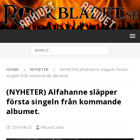
HOME
NYHETER
(NYHETER) Alfahanne släpper första
singeln från kommande albumet.
(NYHETER) Alfahanne släpper
första singeln från kommande
albumet.
2019-08-25
Rikard Lantz