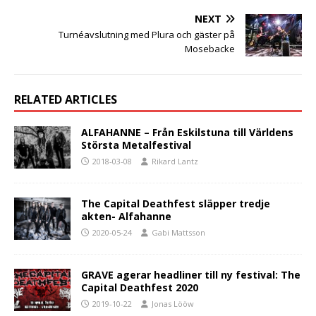
NEXT
Turnéavslutning med Plura och gäster på
Mosebacke
RELATED ARTICLES
ALFAHANNE – Från Eskilstuna till Världens
Största Metalfestival
2018-03-08
Rikard Lantz
The Capital Deathfest släpper tredje
akten- Alfahanne
2020-05-24
Gabi Mattsson
GRAVE agerar headliner till ny festival: The
Capital Deathfest 2020
2019-10-22
Jonas Lööw