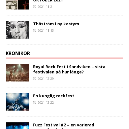
2021-11-21
Thåström i ny kostym
2021-11-13
KRÖNIKOR
Royal Rock Fest i Sandviken – sista
festivalen på hur länge?
2021-12-29
En kunglig rockfest
2021-12-22
Fuzz Festival #2 – en varierad