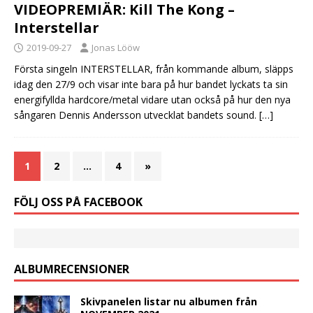
VIDEOPREMIÄR: Kill The Kong –
Interstellar
2019-09-27
Jonas Lööw
Första singeln INTERSTELLAR, från kommande album, släpps
idag den 27/9 och visar inte bara på hur bandet lyckats ta sin
energifyllda hardcore/metal vidare utan också på hur den nya
sångaren Dennis Andersson utvecklat bandets sound.
[…]
1
2
…
4
»
FÖLJ OSS PÅ FACEBOOK
ALBUMRECENSIONER
Skivpanelen listar nu albumen från