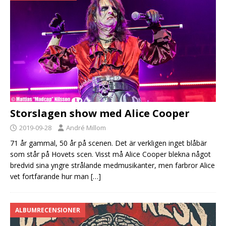
Storslagen show med Alice Cooper
2019-09-28
André Millom
71 år gammal, 50 år på scenen. Det är verkligen inget blåbär
som står på Hovets scen. Visst må Alice Cooper blekna något
bredvid sina yngre strålande medmusikanter, men farbror Alice
vet fortfarande hur man
[…]
ALBUMRECENSIONER