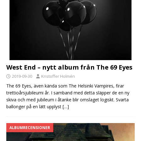
West End – nytt album från The 69 Eyes
2019-09-30
Kristoffer Holmén
The 69 Eyes, även kända som The Helsinki Vampires, firar
trettioårsjubileumi år. I samband med detta släpper de en ny
skiva och med jubileum i åtanke blir omslaget logiskt. Svarta
ballonger på en lätt upplyst
[…]
ALBUMRECENSIONER