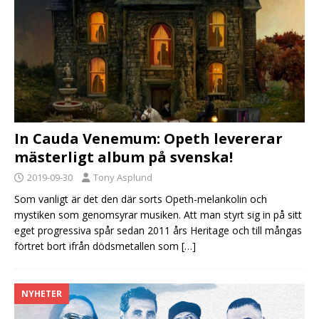
In Cauda Venemum: Opeth levererar
mästerligt album på svenska!
2019-09-30
Tony Asplund
Som vanligt är det den där sorts Opeth-melankolin och
mystiken som genomsyrar musiken. Att man styrt sig in på sitt
eget progressiva spår sedan 2011 års Heritage och till mångas
förtret bort ifrån dödsmetallen som
[…]
NYHETER