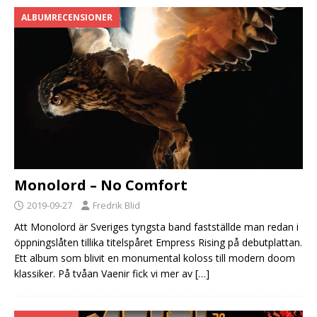
ALBUMRECENSIONER
Monolord – No Comfort
2019-09-27
Fredrik Blid
Att Monolord är Sveriges tyngsta band fastställde man redan i
öppningslåten tillika titelspåret Empress Rising på debutplattan.
Ett album som blivit en monumental koloss till modern doom
klassiker. På tvåan Vaenir fick vi mer av
[…]