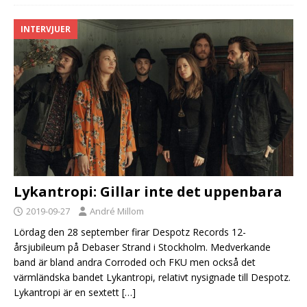
INTERVJUER
Lykantropi: Gillar inte det uppenbara
2019-09-27
André Millom
Lördag den 28 september firar Despotz Records 12-
årsjubileum på Debaser Strand i Stockholm. Medverkande
band är bland andra Corroded och FKU men också det
värmländska bandet Lykantropi, relativt nysignade till Despotz.
Lykantropi är en sextett
[…]