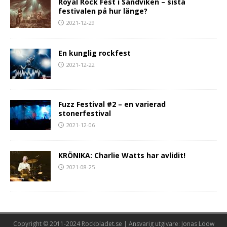
Royal Rock Fest i Sandviken – sista
festivalen på hur länge?
2021-12-29
En kunglig rockfest
2021-12-22
Fuzz Festival #2 – en varierad
stonerfestival
2021-12-06
KRÖNIKA: Charlie Watts har avlidit!
2021-08-25
Copyright © 2011-2024 Rockbladet.se | Ansvarig utgivare: Jonas Lööw