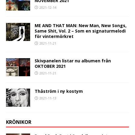
NOVEMBER 2021
2021-12-14
ME AND THAT MAN: New Man, New Songs,
Same Shit, Vol. 2 – Som en signaturmelodi
för vintermörkret
2021-11-21
Skivpanelen listar nu albumen från
OKTOBER 2021
2021-11-21
Thåström i ny kostym
2021-11-13
KRÖNIKOR