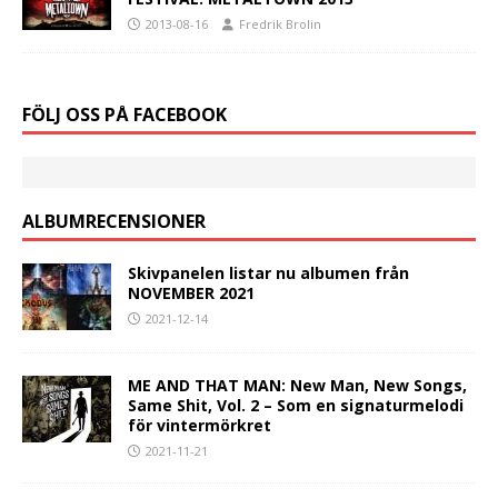
2013-08-16
Fredrik Brolin
FÖLJ OSS PÅ FACEBOOK
ALBUMRECENSIONER
Skivpanelen listar nu albumen från
NOVEMBER 2021
2021-12-14
ME AND THAT MAN: New Man, New Songs,
Same Shit, Vol. 2 – Som en signaturmelodi
för vintermörkret
2021-11-21