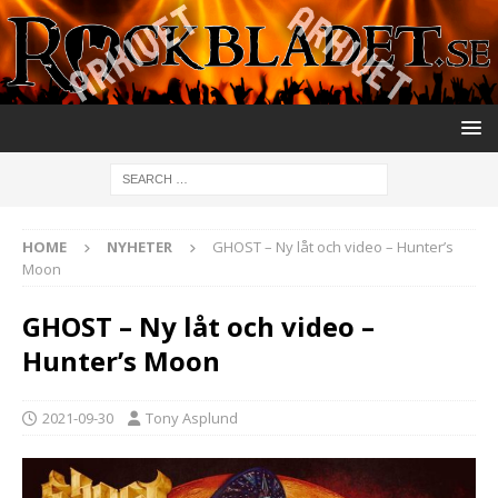
HOME
NYHETER
GHOST – Ny låt och video – Hunter’s
Moon
GHOST – Ny låt och video –
Hunter’s Moon
2021-09-30
Tony Asplund