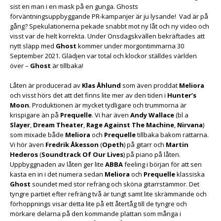
sist en man i en mask på en gunga. Ghosts
förväntningsuppbyggande PR-kampanjer är ju lysande! Vad är på
gång? Spekulationerna pekade snabbt mot ny låt och ny video och
visst var de helt korrekta. Under Onsdagskvällen bekräftades att
nytt släpp med
Ghost
kommer under morgontimmarna 30
September 2021. Glädjen var total och klockor ställdes världen
över –
Ghost
är tillbaka!
Låten är producerad av
Klas Åhlund
som även proddat
Meliora
och visst hörs det att det finns lite mer av den tiden i
Hunter’s
Moon
. Produktionen är mycket tydligare och trummorna är
krispigare än på
Prequelle
. Vi har även
Andy Wallace
(bl a
Slayer
,
Dream Theater
,
Rage Against The Machine
,
Nirvana
)
som mixade både
Meliora
och
Prequelle
tillbaka bakom rattarna.
Vi hör även
Fredrik Åkesson
(
Opeth
) på gitarr och
Martin
Hederos
(
Soundtrack Of Our Lives
) på piano på låten.
Uppbyggnaden av låten ger lite
ABBA
feeling i början för att sen
kasta en in i det numera sedan
Meliora
och
Prequelle
klassiska
Ghost
soundet med stor refräng och sköna gitarrstämmor. Det
tyngre partiet efter refräng två är tungt samt lite skrämmande och
förhoppnings visar detta lite på ett återtåg till de tyngre och
mörkare delarna på den kommande plattan som många i