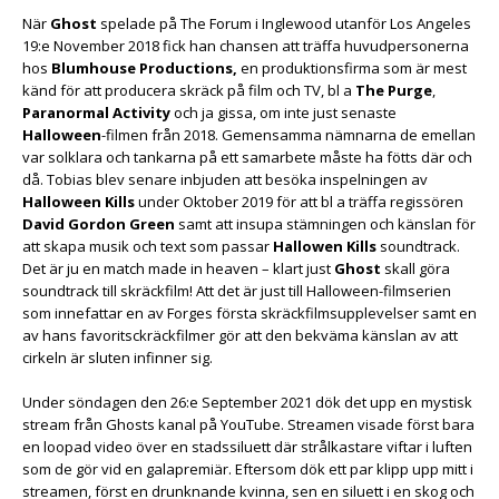
När
Ghost
spelade på The Forum i Inglewood utanför Los Angeles
19:e November 2018 fick han chansen att träffa huvudpersonerna
hos
Blumhouse Productions,
en produktionsfirma som är mest
känd för att producera skräck på film och TV, bl a
The Purge
,
Paranormal Activity
och ja gissa, om inte just senaste
Halloween
-filmen från 2018. Gemensamma nämnarna de emellan
var solklara och tankarna på ett samarbete måste ha fötts där och
då. Tobias blev senare inbjuden att besöka inspelningen av
Halloween Kills
under Oktober 2019 för att bl a träffa regissören
David Gordon Green
samt att insupa stämningen och känslan för
att skapa musik och text som passar
Hallowen Kills
soundtrack.
Det är ju en match made in heaven – klart just
Ghost
skall göra
soundtrack till skräckfilm! Att det är just till Halloween-filmserien
som innefattar en av Forges första skräckfilmsupplevelser samt en
av hans favoritsckräckfilmer gör att den bekväma känslan av att
cirkeln är sluten infinner sig.
Under söndagen den 26:e September 2021 dök det upp en mystisk
stream från Ghosts kanal på YouTube. Streamen visade först bara
en loopad video över en stadssiluett där strålkastare viftar i luften
som de gör vid en galapremiär. Eftersom dök ett par klipp upp mitt i
streamen, först en drunknande kvinna, sen en siluett i en skog och