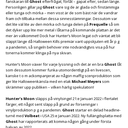
fanskaran till
Ghost
efterfrågat, förlåt – gapat efter, sedan länge.
Personligen gillar jag
Ghost
vare sig de är glada och finstämmiga
eller tunga och mörka – men visst är de som bäst när de vandrar
fram och tillbaka mellan dessa sinnesstämningar. Dessutom var
det lite väl lite av den mörka och tunga delen på
Prequelle
så om
det dyker upp lite mer metal i låtarna på kommande plattan är det
mer än välkommet! Dock har Hunter’s Moon legat och väntat att bli
släppt länge då Halloween Kills premiär varit uppskjuten ett år p g
a pandemin, så singeln behöver inte nödvändigtvis visa på hur
tonerna kommer klinga på nya skivan.
Hunter’s Moon växer för varje lyssning och det är en bra
Ghost
låt
som dessutom kommer funka utomordentligt på en livescen,
kanske t o m ackompanjerat av någon maffig scenproduktion som
ger lite Halloweenkänsla med en elak
Michael Meyers
som
skrämmer upp publiken – vilken härlig spekulation!
Hunter’s Moon
släpps på vinylsingel 21:e Januari 2022 i flertalet
färger, ett något sent släpp på grund av förseningar i
vinylproduktion p g a pandemin.
Ghost
startar en delad headline-
turné med
Volbeat
i USA 25:e Januari 2022. Ny fullängdsplatta med
Ghost
har rapporterats att komma någon gång under första
halvan av 2022.