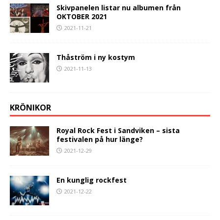
Skivpanelen listar nu albumen från
OKTOBER 2021
2021-11-21
Thåström i ny kostym
2021-11-13
KRÖNIKOR
Royal Rock Fest i Sandviken – sista
festivalen på hur länge?
2021-12-29
En kunglig rockfest
2021-12-22