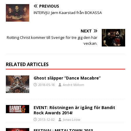
PREVIOUS
INTERVJU: Jørn Kaarstad från BOKASSA
NEXT
Rotting Christ kommer till Sverige för tre gig den här
veckan.
RELATED ARTICLES
Ghost släpper “Dance Macabre”
2018-05-18
André Millom
EVENT: Röstningen är igång för Bandit
Rock Awards 2014!
2013-12-02
Jonas Lööw
FESTIVAL: METALTOWN 2013