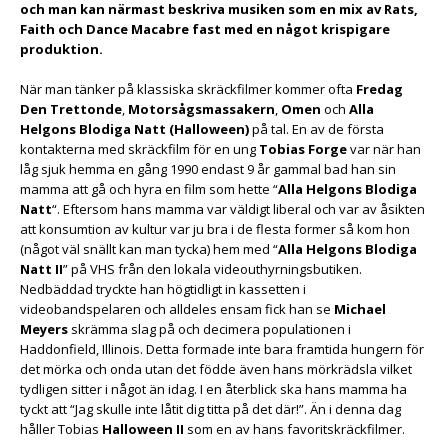
och man kan närmast beskriva musiken som en mix av Rats,
Faith och Dance Macabre fast med en något krispigare
produktion.
När man tänker på klassiska skräckfilmer kommer ofta
Fredag
Den Trettonde
,
Motorsågsmassakern
,
Omen
och
Alla
Helgons Blodiga Natt (Halloween)
på tal. En av de första
kontakterna med skräckfilm för en ung
Tobias Forge
var när han
låg sjuk hemma en gång 1990 endast 9 år gammal bad han sin
mamma att gå och hyra en film som hette “
Alla Helgons Blodiga
Natt
“. Eftersom hans mamma var väldigt liberal och var av åsikten
att konsumtion av kultur var ju bra i de flesta former så kom hon
(något väl snällt kan man tycka) hem med “
Alla Helgons Blodiga
Natt II
” på VHS från den lokala videouthyrningsbutiken.
Nedbäddad tryckte han högtidligt in kassetten i
videobandspelaren och alldeles ensam fick han se
Michael
Meyers
skrämma slag på och decimera populationen i
Haddonfield, Illinois. Detta formade inte bara framtida hungern för
det mörka och onda utan det födde även hans mörkrädsla vilket
tydligen sitter i något än idag. I en återblick ska hans mamma ha
tyckt att “Jag skulle inte låtit dig titta på det där!”. Än i denna dag
håller Tobias
Halloween II
som en av hans favoritskräckfilmer.