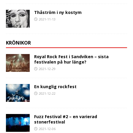
Thåström i ny kostym
2021-11-13
KRÖNIKOR
Royal Rock Fest i Sandviken – sista
festivalen på hur länge?
2021-12-29
En kunglig rockfest
2021-12-22
Fuzz Festival #2 – en varierad
stonerfestival
2021-12-06