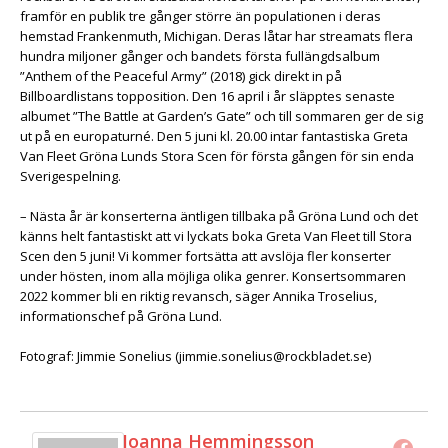
framför en publik tre gånger större än populationen i deras
hemstad Frankenmuth, Michigan. Deras låtar har streamats flera
hundra miljoner gånger och bandets första fullängdsalbum
”Anthem of the Peaceful Army” (2018) gick direkt in på
Billboardlistans topposition. Den 16 april i år släpptes senaste
albumet ”The Battle at Garden’s Gate” och till sommaren ger de sig
ut på en europaturné. Den 5 juni kl. 20.00 intar fantastiska Greta
Van Fleet Gröna Lunds Stora Scen för första gången för sin enda
Sverigespelning.
– Nästa år är konserterna äntligen tillbaka på Gröna Lund och det
känns helt fantastiskt att vi lyckats boka Greta Van Fleet till Stora
Scen den 5 juni! Vi kommer fortsätta att avslöja fler konserter
under hösten, inom alla möjliga olika genrer. Konsertsommaren
2022 kommer bli en riktig revansch, säger Annika Troselius,
informationschef på Gröna Lund.
Fotograf: Jimmie Sonelius (jimmie.sonelius@rockbladet.se)
Joanna Hemmingsson