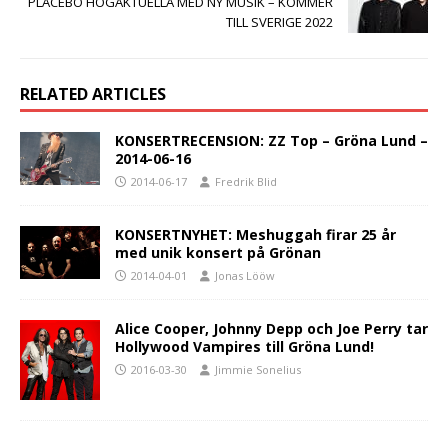
PLACEBO HÖGAKTUELLA MED NY MUSIK – KOMMER
TILL SVERIGE 2022
RELATED ARTICLES
KONSERTRECENSION: ZZ Top – Gröna Lund –
2014-06-16
2014-06-17
Fredrik Blid
KONSERTNYHET: Meshuggah firar 25 år
med unik konsert på Grönan
2014-04-01
Jonas Lööw
Alice Cooper, Johnny Depp och Joe Perry tar
Hollywood Vampires till Gröna Lund!
2016-03-30
Jimmie Sonelius