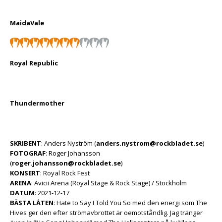
MaidaVale
Royal Republic
Thundermother
SKRIBENT
: Anders Nyström (
anders.nystrom@rockbladet.se
)
FOTOGRAF
: Roger Johansson
(
roger.johansson@rockbladet.se
)
KONSERT
: Royal Rock Fest
ARENA
: Avicii Arena (Royal Stage & Rock Stage) / Stockholm
DATUM
: 2021-12-17
BÄSTA LÅTEN
: Hate to Say I Told You So med den energi som The
Hives ger den efter strömavbrottet är oemotståndlig. Jag tränger