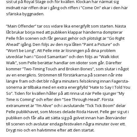
sist ut på Royal Stage och för kvällen. Klockan har närmat sig
midnatt när riffen drar i gång och riffen i ”Come On” ekar i den här
sfäriska byggnaden.
”Main Offender” tar oss vidare lika energifyllt som starten. Nästa
låt brukar börja med att publiken klappar händerna dompterar
Pelle från scenen och får genast gehör och plötsligt är ”Go Right
Ahead” igång. Den följs av den nya låten ”Paint a Picture” och
”Won’t be Long”. Att Pelle inte är lösningen på dina problem
utvecklar han i ”Good Samaritan” och den följs av ”Walk Idiot
Walk”, som Pelle berättar handlar om idioter som går. Därefter
kommer ”Two-Timing Touch and Broken Bones”, som slutar i något
av en energikris. Strömmen till förstärkarna på scenen når inte
längre fram och det blir några minuters felsökning innan Fagersta-
sönerna är tillbaka med en extra energifylld ”Hate to Say I Told You
So”. Tiden för kvällen håller på att rinna ut när Pelle sjunger ”My
Time is Coming” och efter den ”See Through Head”. Första
extranumret är ”I’m Alive” och i avslutande ”Tick Tick Boom” delar
Pelle publikhavet, som Moses delade Röda Havet. Pelle ger sig ut i
publiken och får alla att sätta sig på golvet innan han återvänder
till scenen och avslutar endagsfestivalen några minuter över ett.
Drygt nio och en halvtimme efter att den startat.