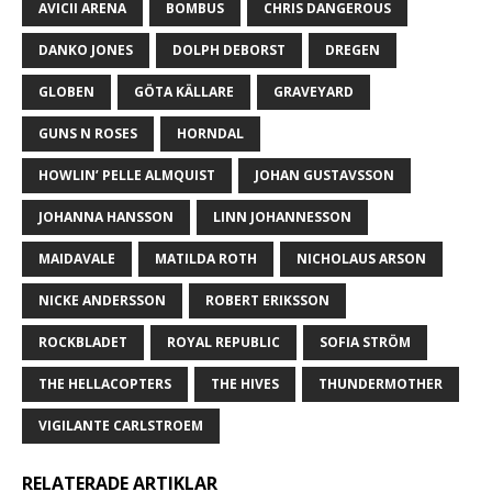
AVICII ARENA
BOMBUS
CHRIS DANGEROUS
DANKO JONES
DOLPH DEBORST
DREGEN
GLOBEN
GÖTA KÄLLARE
GRAVEYARD
GUNS N ROSES
HORNDAL
HOWLIN’ PELLE ALMQUIST
JOHAN GUSTAVSSON
JOHANNA HANSSON
LINN JOHANNESSON
MAIDAVALE
MATILDA ROTH
NICHOLAUS ARSON
NICKE ANDERSSON
ROBERT ERIKSSON
ROCKBLADET
ROYAL REPUBLIC
SOFIA STRÖM
THE HELLACOPTERS
THE HIVES
THUNDERMOTHER
VIGILANTE CARLSTROEM
RELATERADE ARTIKLAR