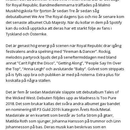
för Royal Republic. Bandmedlemmarna träffades på Malmö
Musikhögskola för fjorton år sedan Tre år sedan såg
debutalbumet We Are The Royal dagens ljus och nio år senare kom
det senaste albumet Club Majesty. När du kollar in dem på Spotify
kan du också upptäcka att deras har ett starkt följe av fans i
Tyskland och Österrike.
Det är genast hög energi på scenen när Royal Republic drar igång
festivalens andra spelning med ”Fireman & Dancer”. Rockig,
melodiös partyrock bjuds det på seneftermiddagen med bland
annat ”Can’t Fight the Disco”, ”Getting Along”, ”People Say I’m Over
the Top”, “Anna-Leigh” och avslutande ”Baby”. Golvet som strippats
på is fylls upp bra och publiken är med på noterna. Extra plus för
koskälla på några ställen.
Det är fem år sedan MaidaVale släppte sitt debutalbum Tales of
the Wicked West. Debuten följdes upp av Madness Is Too Pure
2018. Det som brukar kallas det svåra andra albumet gav bandet
en nominering till P3 Guld 2019 i kategorin Årets Rock/Metal.
MaidaVale är en kvartett som består av Sofia Ström på gitarr,
Matilda Roth som sjunger, Johanna Hansson på trummor och Linn
Johannesson på bas. Deras musik kan beskrivas som en