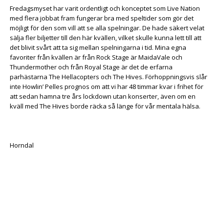
Fredagsmyset har varit ordentligt och konceptet som Live Nation
med flera jobbat fram fungerar bra med speltider som gör det
möjligt för den som vill att se alla spelningar. De hade säkert velat
sälja fler biljetter till den här kvällen, vilket skulle kunna lett till att
det blivit svårt att ta sig mellan spelningarna i tid. Mina egna
favoriter från kvällen är från Rock Stage är MaidaVale och
Thundermother och från Royal Stage är det de erfarna
parhästarna The Hellacopters och The Hives. Förhoppningsvis slår
inte Howlin’ Pelles prognos om att vi har 48 timmar kvar i frihet för
att sedan hamna tre års lockdown utan konserter, även om en
kväll med The Hives borde räcka så länge för vår mentala hälsa.
Horndal