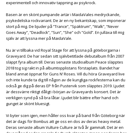
experimentell och innovativ tappning av psykrock.
Basen är en skönt pumpande artär i MaidaVales medryckande,
psykedeliska rockvariant. De är en ny bekantskap, som imponerar
stort på mig. De bjuder på ”Trance”, ”Späktrum”, ”Walk”, ”Never
Goes Away”, ”Deadlock”, ”Sun”, ”She” och ”Gold”. En julläxa till mig
själv är att lyssna mer på MaidaVale.
Nu är vi tillbaka vid Royal Stage för att lyssna på göteborgarna i
Graveyard. De har sedan sitt självbetitlade debutalbum från 2007
släppt fyra album till. Deras senaste studioalbum Peace släpptes
2018 tog sig rakt in på albumtopplistans förstaplats. Bandet har
bland annat öppnat för Guns N’ Roses. Vill du höra Graveyard live
och inte kunde ta dig till någon av de kungliga rockfesterna kan du
också ge dig på deras EP från Pustervik som släpptes 2019. Ljudet
är dessvärre riktigt dåligt i början av Graveyards konsert. Det är
verkligen synd på så bra låtar. Ljudet blir bättre efter hand och
gunget är skönt bluesigt.
Vi byter scen igen, men håller oss kvar på band från Göteborg när
det är dags för Bombus att ge oss en dos av deras heavy metal.
Deras senaste album Vulture Culture är två år gammalt. Det är en