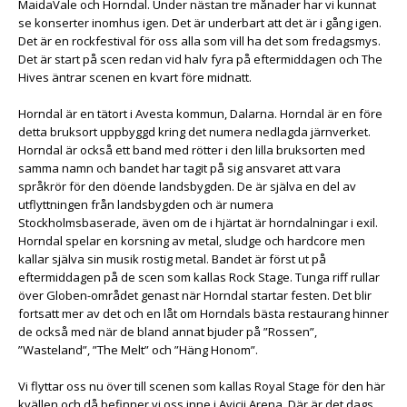
MaidaVale och Horndal. Under nästan tre månader har vi kunnat
se konserter inomhus igen. Det är underbart att det är i gång igen.
Det är en rockfestival för oss alla som vill ha det som fredagsmys.
Det är start på scen redan vid halv fyra på eftermiddagen och The
Hives äntrar scenen en kvart före midnatt.
Horndal är en tätort i Avesta kommun, Dalarna. Horndal är en före
detta bruksort uppbyggd kring det numera nedlagda järnverket.
Horndal är också ett band med rötter i den lilla bruksorten med
samma namn och bandet har tagit på sig ansvaret att vara
språkrör för den döende landsbygden. De är själva en del av
utflyttningen från landsbygden och är numera
Stockholmsbaserade, även om de i hjärtat är horndalningar i exil.
Horndal spelar en korsning av metal, sludge och hardcore men
kallar själva sin musik rostig metal. Bandet är först ut på
eftermiddagen på de scen som kallas Rock Stage. Tunga riff rullar
över Globen-området genast när Horndal startar festen. Det blir
fortsatt mer av det och en låt om Horndals bästa restaurang hinner
de också med när de bland annat bjuder på ”Rossen”,
”Wasteland”, ”The Melt” och ”Häng Honom”.
Vi flyttar oss nu över till scenen som kallas Royal Stage för den här
kvällen och då befinner vi oss inne i Avicii Arena. Där är det dags