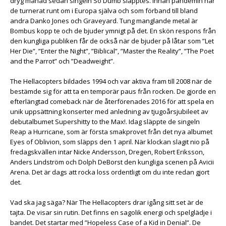
dryg månad sedan singeln So Dumb släpptes. Innan pandemin har
de turnerat runt om i Europa själva och som förband till bland
andra Danko Jones och Graveyard. Tung manglande metal är
Bombus kopp te och de bjuder ymnigt på det. En skön respons från
den kungliga publiken får de också när de bjuder på låtar som ”Let
Her Die”, ”Enter the Night”, ”Biblical”, ”Master the Reality”, ”The Poet
and the Parrot” och ”Deadweight”.
The Hellacopters bildades 1994 och var aktiva fram till 2008 när de
bestämde sig för att ta en temporär paus från rocken. De gjorde en
efterlängtad comeback när de återförenades 2016 för att spela en
unik uppsättning konserter med anledning av tjugoårsjubileet av
debutalbumet Supershitty to the Max!. Idag släppte de singeln
Reap a Hurricane, som är första smakprovet från det nya albumet
Eyes of Oblivion, som släpps den 1 april. När klockan slagit nio på
fredagskvällen intar Nicke Andersson, Dregen, Robert Eriksson,
Anders Lindström och Dolph DeBorst den kungliga scenen på Avicii
Arena. Det är dags att rocka loss ordentligt om du inte redan gjort
det.
Vad ska jag säga? När The Hellacopters drar igång sitt set är de
tajta. De visar sin rutin. Det finns en sagolik energi och spelglädje i
bandet. Det startar med ”Hopeless Case of a Kid in Denial”. De