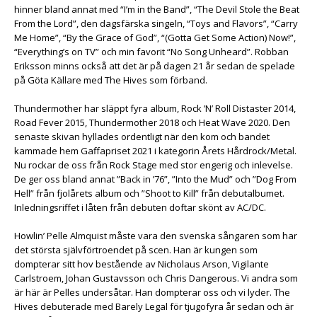
hinner bland annat med “I’m in the Band”, “The Devil Stole the Beat
From the Lord”, den dagsfärska singeln, “Toys and Flavors”, “Carry
Me Home”, “By the Grace of God”, “(Gotta Get Some Action) Now!”,
“Everything’s on TV” och min favorit “No Song Unheard”. Robban
Eriksson minns också att det är på dagen 21 år sedan de spelade
på Göta Källare med The Hives som förband.
Thundermother har släppt fyra album, Rock ’N’ Roll Distaster 2014,
Road Fever 2015, Thundermother 2018 och Heat Wave 2020. Den
senaste skivan hyllades ordentligt när den kom och bandet
kammade hem Gaffapriset 2021 i kategorin Årets Hårdrock/Metal.
Nu rockar de oss från Rock Stage med stor engerig och inlevelse.
De ger oss bland annat ”Back in ’76”, ”Into the Mud” och ”Dog From
Hell” från fjolårets album och ”Shoot to Kill” från debutalbumet.
Inledningsriffet i låten från debuten doftar skönt av AC/DC.
Howlin’ Pelle Almquist måste vara den svenska sångaren som har
det största självförtroendet på scen. Han är kungen som
dompterar sitt hov bestående av Nicholaus Arson, Vigilante
Carlstroem, Johan Gustavsson och Chris Dangerous. Vi andra som
är här är Pelles undersåtar. Han dompterar oss och vi lyder. The
Hives debuterade med Barely Legal för tjugofyra år sedan och är