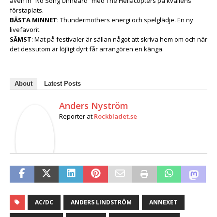
även in ”No Song Unheard” med The Hellacopters på kvällens
förstaplats.
BÄSTA MINNET
: Thundermothers energi och spelglädje. En ny
livefavorit.
SÄMST
: Mat på festivaler är sällan något att skriva hem om och när
det dessutom är löjligt dyrt får arrangören en känga.
About
Latest Posts
Anders Nyström
Reporter
at
Rockbladet.se
AC/DC
ANDERS LINDSTRÖM
ANNEXET