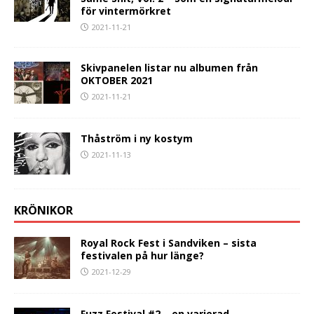
för vintermörkret
2021-11-21
Skivpanelen listar nu albumen från
OKTOBER 2021
2021-11-21
Thåström i ny kostym
2021-11-13
KRÖNIKOR
Royal Rock Fest i Sandviken – sista
festivalen på hur länge?
2021-12-29
Fuzz Festival #2 – en varierad