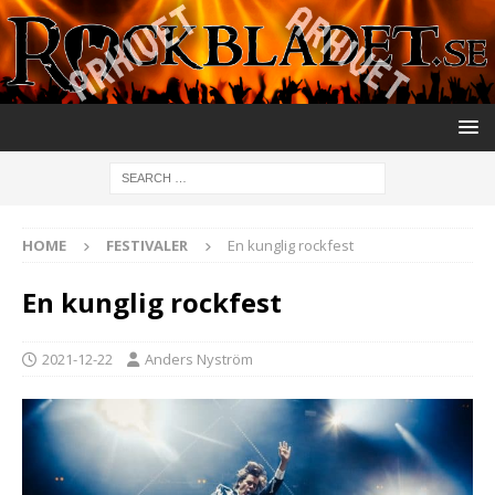
HOME
FESTIVALER
En kunglig rockfest
En kunglig rockfest
2021-12-22
Anders Nyström