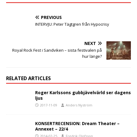
PREVIOUS
INTERVJU: Peter Tägtgren från Hypocrisy
NEXT
Royal Rock Fest i Sandviken – sista festivalen på
hur länge?
RELATED ARTICLES
Roger Karlssons gubbjävelvärld ser dagens
ljus
2017-11-09
Anders Nyström
KONSERTRECENSION: Dream Theater –
Annexet – 22/4
2014-02-25
Fredrik Olofsson