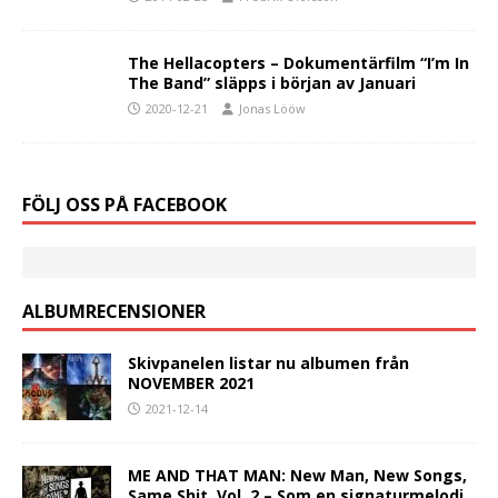
The Hellacopters – Dokumentärfilm “I’m In
The Band” släpps i början av Januari
2020-12-21
Jonas Lööw
FÖLJ OSS PÅ FACEBOOK
ALBUMRECENSIONER
Skivpanelen listar nu albumen från
NOVEMBER 2021
2021-12-14
ME AND THAT MAN: New Man, New Songs,
Same Shit, Vol. 2 – Som en signaturmelodi