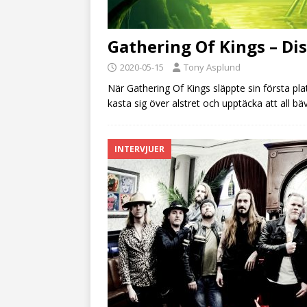
Gathering Of Kings – Di
2020-05-15
Tony Asplund
När Gathering Of Kings släppte sin första plat
kasta sig över alstret och upptäcka att all b
INTERVJUER