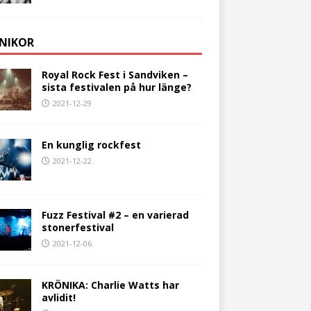
NIKOR
Royal Rock Fest i Sandviken –
sista festivalen på hur länge?
2021-12-29
En kunglig rockfest
2021-12-22
Fuzz Festival #2 – en varierad
stonerfestival
2021-12-06
KRÖNIKA: Charlie Watts har
avlidit!