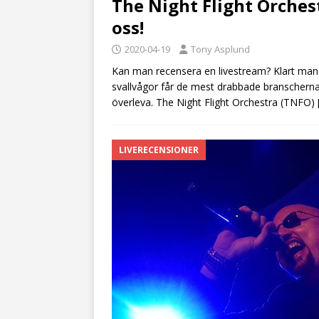
The Night Flight Orches
oss!
2020-04-19
Tony Asplund
Kan man recensera en livestream? Klart man k
svallvågor får de mest drabbade branscherna h
överleva. The Night Flight Orchestra (TNFO)
LIVERECENSIONER