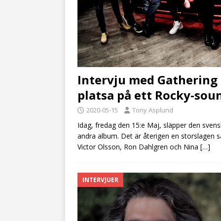
Intervju med Gathering
platsa på ett Rocky-sou
2020-05-15
Tony Asplund
Idag, fredag den 15:e Maj, släpper den sven
andra album. Det är återigen en storslagen 
Victor Olsson, Ron Dahlgren och Nina
[…]
INTERVJUER