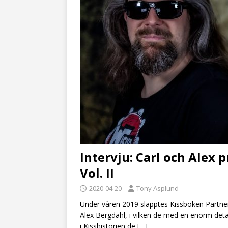
Intervju: Carl och Alex 
Vol. II
2020-04-20
Tony Asplund
Under våren 2019 släpptes Kissboken Partner
Alex Bergdahl, i vilken de med en enorm de
i Kisshistorien de
[…]