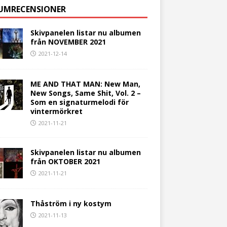
UMRECENSIONER
Skivpanelen listar nu albumen
från NOVEMBER 2021
2021-12-14
ME AND THAT MAN: New Man,
New Songs, Same Shit, Vol. 2 –
Som en signaturmelodi för
vintermörkret
2021-11-21
Skivpanelen listar nu albumen
från OKTOBER 2021
2021-11-21
Thåström i ny kostym
2021-11-13