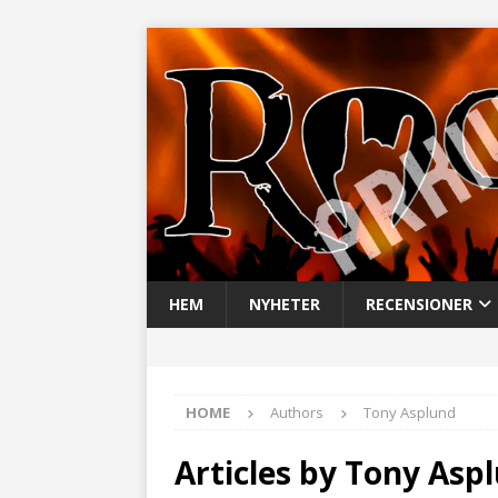
HEM
NYHETER
RECENSIONER
HOME
Authors
Tony Asplund
Articles by
Tony Asp