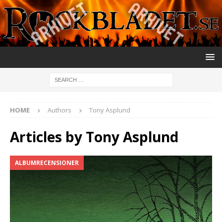
HOME
Authors
Tony Asplund
Articles by
Tony Asplund
ALBUMRECENSIONER