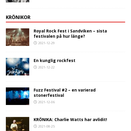
KRÖNIKOR
Royal Rock Fest i Sandviken – sista
festivalen på hur länge?
2021-12-29
En kunglig rockfest
2021-12-22
Fuzz Festival #2 – en varierad
stonerfestival
2021-12-06
KRÖNIKA: Charlie Watts har avlidit!
2021-08-25