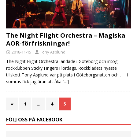
The Night Flight Orchestra – Magiska
AOR-förfriskningar!
2018-11-15
Tony Asplund
The Night Flight Orchestra landade i Göteborg och intog
rockklubben Sticky Fingers i lördags. Rockbladets nyaste
tillskott Tony Asplund var på plats i Göteborgsnatten och . I
somras fick jag äran att åka
[…]
«
1
…
4
5
FÖLJ OSS PÅ FACEBOOK