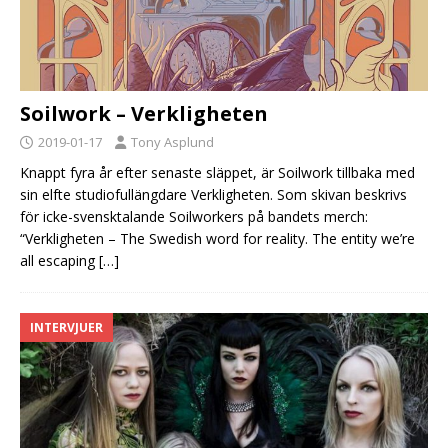
Soilwork – Verkligheten
2019-01-17
Tony Asplund
Knappt fyra år efter senaste släppet, är Soilwork tillbaka med
sin elfte studiofullängdare Verkligheten. Som skivan beskrivs
för icke-svensktalande Soilworkers på bandets merch:
“Verkligheten – The Swedish word for reality. The entity we’re
all escaping
[…]
INTERVJUER