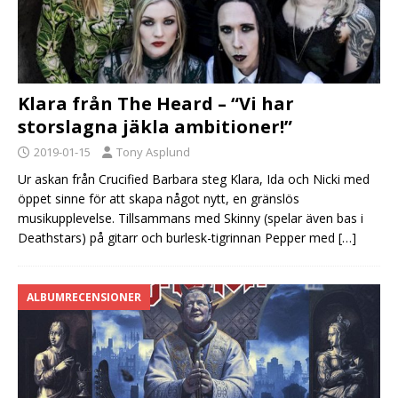
Klara från The Heard – “Vi har
storslagna jäkla ambitioner!”
2019-01-15
Tony Asplund
Ur askan från Crucified Barbara steg Klara, Ida och Nicki med
öppet sinne för att skapa något nytt, en gränslös
musikupplevelse. Tillsammans med Skinny (spelar även bas i
Deathstars) på gitarr och burlesk-tigrinnan Pepper med
[…]
ALBUMRECENSIONER