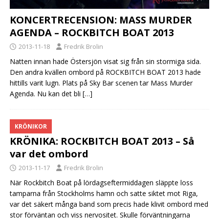
KONCERTRECENSION: MASS MURDER
AGENDA – ROCKBITCH BOAT 2013
2013-11-18
Fredrik Brolin
Natten innan hade Östersjön visat sig från sin stormiga sida.
Den andra kvällen ombord på ROCKBITCH BOAT 2013 hade
hittills varit lugn. Plats på Sky Bar scenen tar Mass Murder
Agenda. Nu kan det bli
[…]
KRÖNIKOR
KRÖNIKA: ROCKBITCH BOAT 2013 – Så
var det ombord
2013-11-17
Fredrik Brolin
När Rockbitch Boat på lördagseftermiddagen släppte loss
tamparna från Stockholms hamn och satte siktet mot Riga,
var det säkert många band som precis hade klivit ombord med
stor förväntan och viss nervositet. Skulle förväntningarna