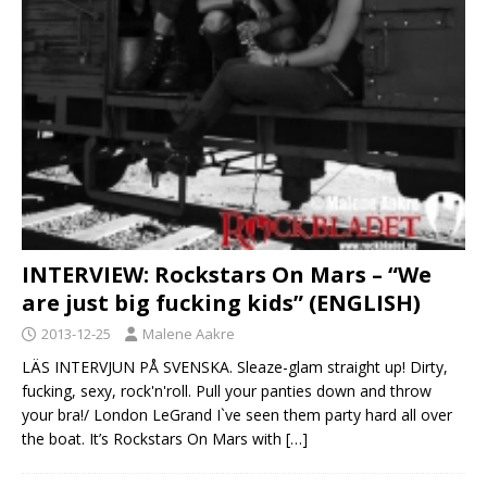
INTERVIEW: Rockstars On Mars – “We
are just big fucking kids” (ENGLISH)
2013-12-25
Malene Aakre
LÄS INTERVJUN PÅ SVENSKA. Sleaze-glam straight up! Dirty,
fucking, sexy, rock'n'roll. Pull your panties down and throw
your bra!/ London LeGrand I`ve seen them party hard all over
the boat. It’s Rockstars On Mars with
[…]