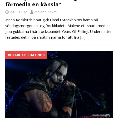
förmedla en känsla”
2013-12-12
Malene Aakre
Innan Rockbitch boat gick i land i Stockholms hamn på
söndagsmorgonen tog Rockbladets Malene ett snack med de
goa gubbarna i hårdrocksbandet Years Of Falling. Under natten
festades det in på småtimmarna för att fira
[…]
ROCKBITCH BOAT 2013