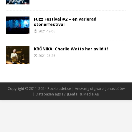
Fuzz Festival #2 – en varierad
stonerfestival
2021-12-06
KRÖNIKA: Charlie Watts har avlidit!
2021-08-25
Copyright © 2011-2024 Rockbladet.se | Ansvarig utgivare: Jonas Lööw
| Databasen ägs av: jLeaf IT & Media AB