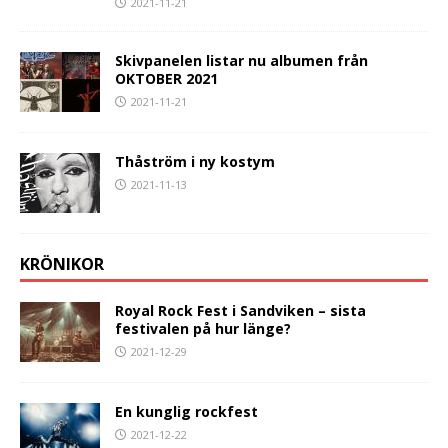
2021-11-21
Skivpanelen listar nu albumen från
OKTOBER 2021
2021-11-21
Thåström i ny kostym
2021-11-13
KRÖNIKOR
Royal Rock Fest i Sandviken – sista
festivalen på hur länge?
2021-12-29
En kunglig rockfest
2021-12-22