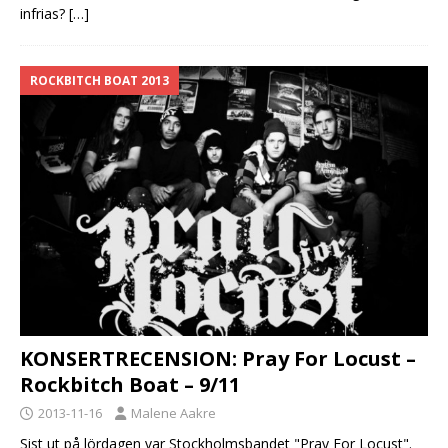
infrias?
[…]
ROCKBITCH BOAT 2013
KONSERTRECENSION: Pray For Locust –
Rockbitch Boat – 9/11
2013-11-16
Malene Aakre
Sist ut på lördagen var Stockholmsbandet "Pray For Locust".