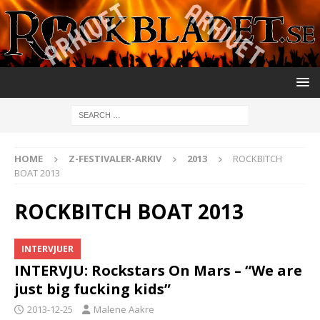
HOME
Z-FESTIVALER-ARKIV
2013
ROCKBITCH
BOAT 2013
ROCKBITCH BOAT 2013
INTERVJUER
INTERVJU: Rockstars On Mars – “We are
just big fucking kids”
2013-12-25
Malene Aakre