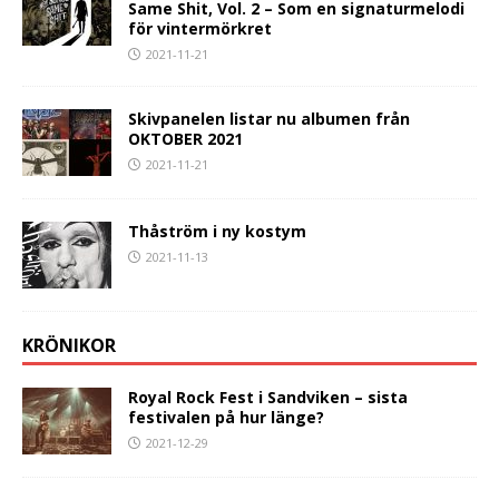
Same Shit, Vol. 2 – Som en signaturmelodi
för vintermörkret
2021-11-21
Skivpanelen listar nu albumen från
OKTOBER 2021
2021-11-21
Thåström i ny kostym
2021-11-13
KRÖNIKOR
Royal Rock Fest i Sandviken – sista
festivalen på hur länge?
2021-12-29