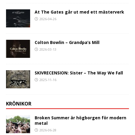
At The Gates går ut med ett mästerverk
2026-04-26
Colton Bowlin – Grandpa’s Mill
2026-03-13
SKIVRECENSION: Sister – The Way We Fall
2025-11-16
KRÖNIKOR
Broken Summer är högborgen för modern
metal
2026-06-28