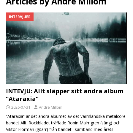
Articles by
André Millom
INTERVJUER
INTEVJU: Allt släpper sitt andra album
“Ataraxia”
2026-07-31
André Millom
“Ataraxia” är det andra albumet av det värmländska metalcore-
bandet Allt. Rockbladet träffade Robin Malmgren (sång) och
Viktor Florman (gitarr) från bandet i samband med årets