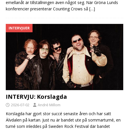
emellanåt är tillställningen även något seg. När Gröna Lunds
konferencier presenterar Counting Crows så
[…]
INTERVJUER
INTERVJU: Korslagda
2026-07-02
André Millom
Korslagda har gjort stor succé senaste åren och har satt
Älvdalen på kartan. Just nu är bandet ute på sommarturné, en
turné som inleddes på Sweden Rock Festival där bandet