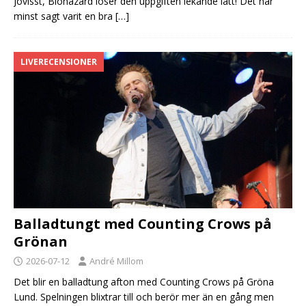
Jovisst, Biohazard löser den uppgiften lekande lätt! Det har
minst sagt varit en bra
[…]
LIVERECENSIONER
Balladtungt med Counting Crows på
Grönan
2026-07-12
André Millom
Det blir en balladtung afton med Counting Crows på Gröna
Lund. Spelningen blixtrar till och berör mer än en gång men