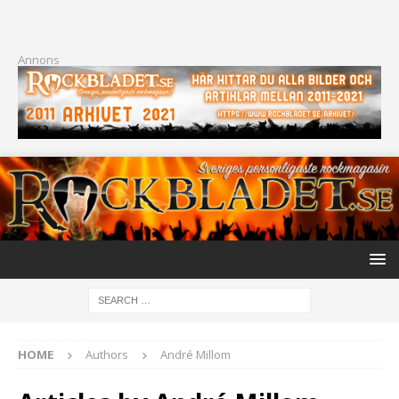
Annons
HOME
Authors
André Millom