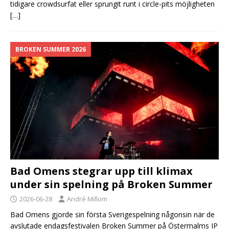
tidigare crowdsurfat eller sprungit runt i circle-pits möjligheten
[…]
BROKEN SUMMER 2026
Bad Omens stegrar upp till klimax
under sin spelning på Broken Summer
2026-06-28
André Millom
Bad Omens gjorde sin första Sverigespelning någonsin när de
avslutade endagsfestivalen Broken Summer på Östermalms IP