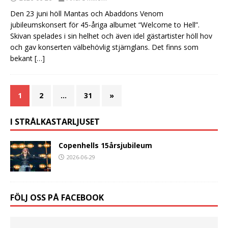
Den 23 juni höll Mantas och Abaddons Venom
jubileumskonsert för 45-åriga albumet “Welcome to Hell”.
Skivan spelades i sin helhet och även idel gästartister höll hov
och gav konserten välbehövlig stjärnglans. Det finns som
bekant
[…]
1
2
…
31
»
I STRÅLKASTARLJUSET
Copenhells 15årsjubileum
2026-06-29
FÖLJ OSS PÅ FACEBOOK