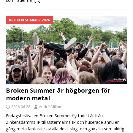
som råder när
[…]
BROKEN SUMMER 2026
Broken Summer är högborgen för
modern metal
2026-06-28
André Millom
Endagsfestivalen Broken Summer flyttade i år från
Zinkensdamms IP till Östermalms IP och huserade ännu en
gång metalfantaster av alla dess slag, och gav alla som aldrig