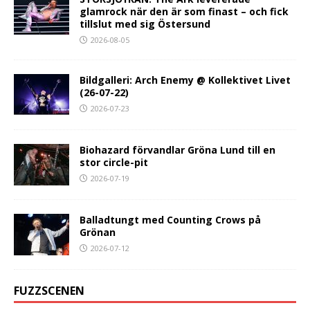
glamrock när den är som finast – och fick
tillslut med sig Östersund
2026-08-05
Bildgalleri: Arch Enemy @ Kollektivet Livet
(26-07-22)
2026-07-23
Biohazard förvandlar Gröna Lund till en
stor circle-pit
2026-07-19
Balladtungt med Counting Crows på
Grönan
2026-07-12
FUZZSCENEN