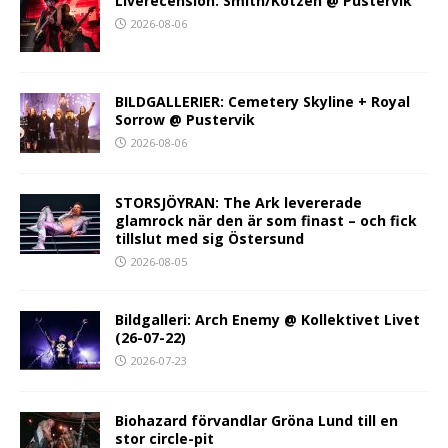
Liverecension: Smith/Kotzen @ Pustervik
2026-08-06
BILDGALLERIER: Cemetery Skyline + Royal
Sorrow @ Pustervik
2026-08-06
STORSJÖYRAN: The Ark levererade
glamrock när den är som finast – och fick
tillslut med sig Östersund
2026-08-05
Bildgalleri: Arch Enemy @ Kollektivet Livet
(26-07-22)
2026-07-23
Biohazard förvandlar Gröna Lund till en
stor circle-pit