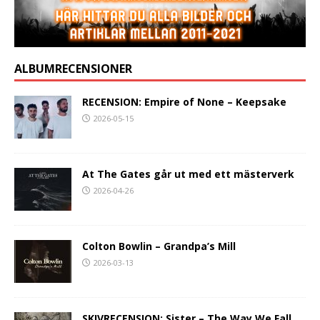
ALBUMRECENSIONER
RECENSION: Empire of None – Keepsake
2026-05-15
At The Gates går ut med ett mästerverk
2026-04-26
Colton Bowlin – Grandpa’s Mill
2026-03-13
SKIVRECENSION: Sister – The Way We Fall