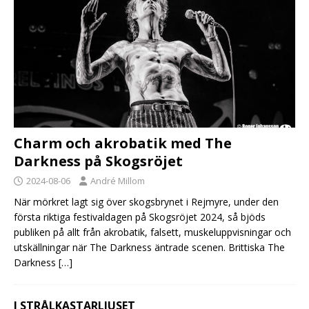
Charm och akrobatik med The
Darkness på Skogsröjet
2024-08-06
André Millom
När mörkret lagt sig över skogsbrynet i Rejmyre, under den
första riktiga festivaldagen på Skogsröjet 2024, så bjöds
publiken på allt från akrobatik, falsett, muskeluppvisningar och
utskällningar när The Darkness äntrade scenen. Brittiska The
Darkness
[…]
I STRÅLKASTARLJUSET