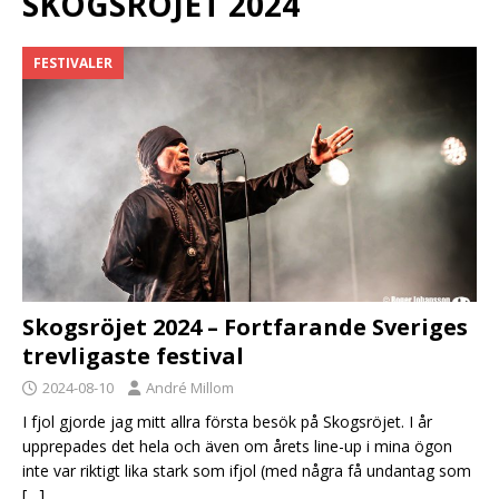
SKOGSRÖJET 2024
FESTIVALER
Skogsröjet 2024 – Fortfarande Sveriges
trevligaste festival
2024-08-10
André Millom
I fjol gjorde jag mitt allra första besök på Skogsröjet. I år
upprepades det hela och även om årets line-up i mina ögon
inte var riktigt lika stark som ifjol (med några få undantag som
[…]