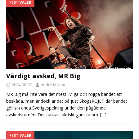
FESTIVALER
Värdigt avsked, MR Big
2024-08-07
André Millom
MR Big må inte vara det mest livliga och röjiga bandet att
beskåda, men ändock är det på just SkogsRÖJET där bandet
gör sin enda Sverigespelning under den pågående
avskedsturnén. Det funkar faktiskt ganska bra.
[…]
FESTIVALER