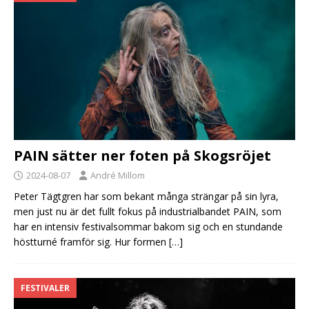
PAIN sätter ner foten på Skogsröjet
2024-08-07
André Millom
Peter Tägtgren har som bekant många strängar på sin lyra,
men just nu är det fullt fokus på industrialbandet PAIN, som
har en intensiv festivalsommar bakom sig och en stundande
höstturné framför sig. Hur formen
[…]
FESTIVALER