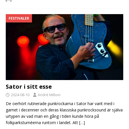
FESTIVALER
Sator i sitt esse
2024-08-10
André Millom
De oerhört rutinerade punkrockarna i Sator har varit med i
gamet i decennier och deras klassiska punkrocksound är själva
urtypen av vad man en gång i tiden kunde höra på
folkparksturnéerna runtom i landet. Att
[…]