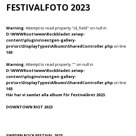
FESTIVALFOTO 2023
Warning
: Attempt to read property "id_field" on null in
D:\WWWRoot\www\Rockbladet.se\wp-
content\plugins\nextgen-gallery-
pro\src\DisplayTypes\Albums\SharedController.php
on line
163
Warning
: Attempt to read property "" on null in
D:\WWWRoot\www\Rockbladet.se\wp-
content\plugins\nextgen-gallery-
pro\src\DisplayTypes\Albums\SharedController.php
on line
163
Här har vi samlat alla album för festivalåret 2023.
DOWNTOWN RIOT 2023
SWEDEN ROCK FESTIVAL 2023