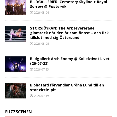
BILDGALLERIER: Cemetery Skyline + Royal
Sorrow @ Pustervik
2026-08-06
STORSJÖYRAN: The Ark levererade
glamrock när den är som finast – och fick
tillslut med sig Östersund
2026-08-05
Bildgalleri: Arch Enemy @ Kollektivet Livet
(26-07-22)
2026-07-23
Biohazard förvandlar Gröna Lund till en
stor circle-pit
2026-07-19
FUZZSCENEN