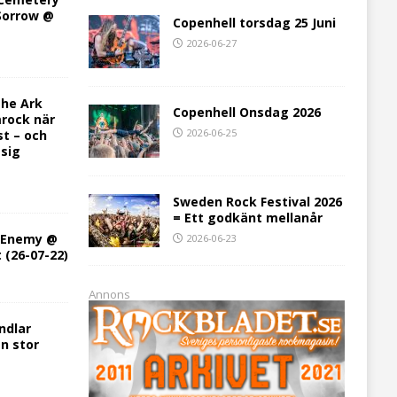
 Sorrow @
Copenhell torsdag 25 Juni
2026-06-27
he Ark
Copenhell Onsdag 2026
rock när
2026-06-25
st – och
 sig
Sweden Rock Festival 2026
= Ett godkänt mellanår
h Enemy @
2026-06-23
t (26-07-22)
Annons
ndlar
en stor