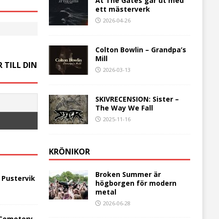
At The Gates går ut med
ett mästerverk
2026-04-26
Colton Bowlin – Grandpa’s
Mill
 TILL DIN
2026-03-13
SKIVRECENSION: Sister –
The Way We Fall
2025-11-16
KRÖNIKOR
Broken Summer är
 Pustervik
högborgen för modern
metal
2026-06-28
 Cemetery