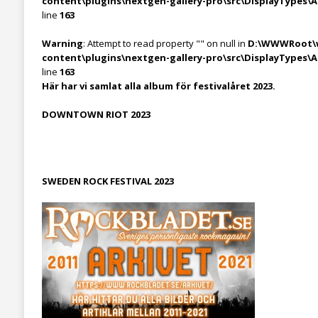
content\plugins\nextgen-gallery-pro\src\DisplayTypes\
line
163
Warning
: Attempt to read property "" on null in
D:\WWWRoot\w
content\plugins\nextgen-gallery-pro\src\DisplayTypes\
line
163
Här har vi samlat alla album för festivalåret 2023.
DOWNTOWN RIOT 2023
SWEDEN ROCK FESTIVAL 2023