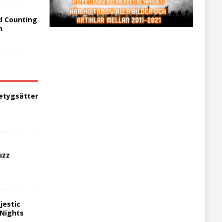
d Counting
n
etygsätter
uzz
jestic
 Nights