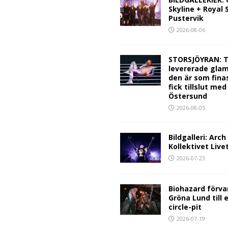
Skyline + Royal
Pustervik
2026-08-06
STORSJÖYRAN: T
levererade glam
den är som fina
fick tillslut med
Östersund
2026-08-05
Bildgalleri: Arc
Kollektivet Live
2026-07-23
Biohazard förva
Gröna Lund till 
circle-pit
2026-07-19