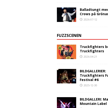
Balladtungt me
Crows på Gröna
2026-07-12
FUZZSCENEN
Truckfighters b
Truckfighters
2026-04-21
BILDGALLERIER:
Truckfighters F
Festival #6
2025-12-30
BILDGALLERI: Ma
Mountain Label