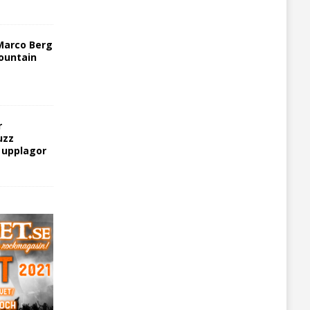
Marco Berg
ountain
r
uzz
5 upplagor