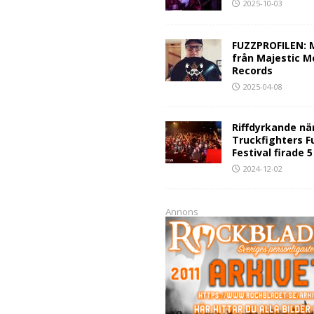
2025-10-03
FUZZPROFILEN: 
från Majestic M
Records
2025-04-08
Riffdyrkande nä
Truckfighters F
Festival firade 
2024-12-02
Annons