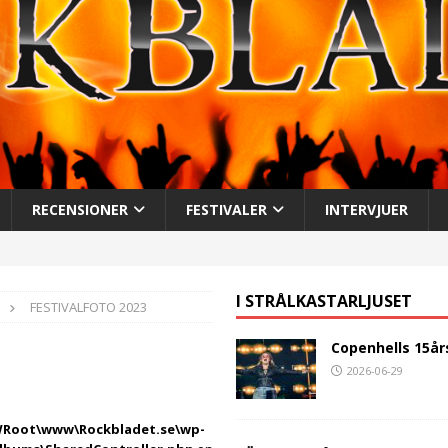
RECENSIONER
FESTIVALER
INTERVJUER
I STRÅLKASTARLJUSET
FESTIVALFOTO 2023
Copenhells 15år
2026-06-29
Root\www\Rockbladet.se\wp-