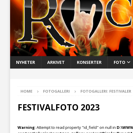
NYHETER
ARKIVET
KONSERTER
FOTO
HOME
FOTOGALLERI
FOTOGALLERI: FESTIVALER
FESTIVALFOTO 2023
Warning
: Attempt to read property "id_field" on null in
D:\WWW