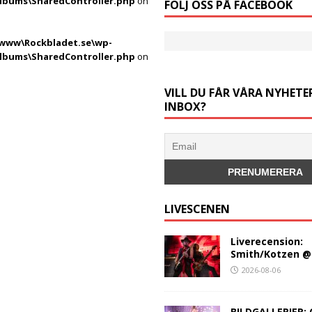
Albums\SharedController.php
on
FÖLJ OSS PÅ FACEBOOK
ww\Rockbladet.se\wp-
Albums\SharedController.php
on
VILL DU FÅR VÅRA NYHETER
INBOX?
LIVESCENEN
Liverecension:
Smith/Kotzen @
2026-08-06
BILDGALLERIER: