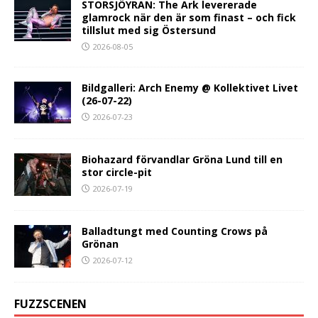
STORSJÖYRAN: The Ark levererade
glamrock när den är som finast – och fick
tillslut med sig Östersund
2026-08-05
Bildgalleri: Arch Enemy @ Kollektivet Livet
(26-07-22)
2026-07-23
Biohazard förvandlar Gröna Lund till en
stor circle-pit
2026-07-19
Balladtungt med Counting Crows på
Grönan
2026-07-12
FUZZSCENEN