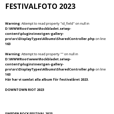
FESTIVALFOTO 2023
Warning
: Attempt to read property "id_field" on null in
D:\WWWRoot\www\Rockbladet.se\wp-
content\plugins\nextgen-gallery-
pro\src\DisplayTypes\Albums\SharedController.php
on line
163
Warning
: Attempt to read property "" on null in
D:\WWWRoot\www\Rockbladet.se\wp-
content\plugins\nextgen-gallery-
pro\src\DisplayTypes\Albums\SharedController.php
on line
163
Här har vi samlat alla album för festivalåret 2023.
DOWNTOWN RIOT 2023
SWEDEN ROCK FESTIVAL 2023