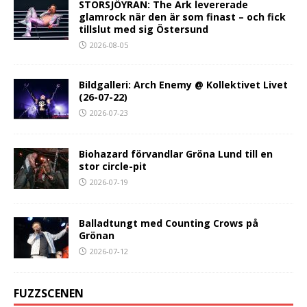
STORSJÖYRAN: The Ark levererade
glamrock när den är som finast – och fick
tillslut med sig Östersund
2026-08-05
Bildgalleri: Arch Enemy @ Kollektivet Livet
(26-07-22)
2026-07-23
Biohazard förvandlar Gröna Lund till en
stor circle-pit
2026-07-19
Balladtungt med Counting Crows på
Grönan
2026-07-12
FUZZSCENEN