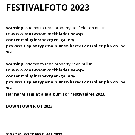
FESTIVALFOTO 2023
Warning
: Attempt to read property "id_field" on null in
D:\WWWRoot\www\Rockbladet.se\wp-
content\plugins\nextgen-gallery-
pro\src\DisplayTypes\Albums\SharedController.php
on line
163
Warning
: Attempt to read property "" on null in
D:\WWWRoot\www\Rockbladet.se\wp-
content\plugins\nextgen-gallery-
pro\src\DisplayTypes\Albums\SharedController.php
on line
163
Här har vi samlat alla album för festivalåret 2023.
DOWNTOWN RIOT 2023
SWEDEN ROCK FESTIVAL 2023