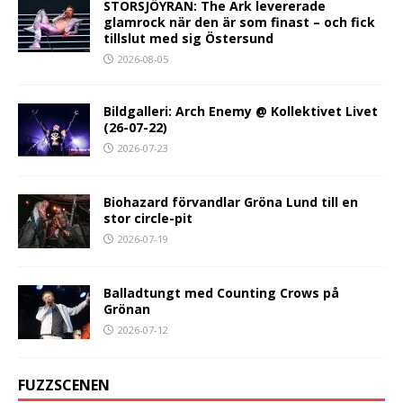
STORSJÖYRAN: The Ark levererade
glamrock när den är som finast – och fick
tillslut med sig Östersund
2026-08-05
Bildgalleri: Arch Enemy @ Kollektivet Livet
(26-07-22)
2026-07-23
Biohazard förvandlar Gröna Lund till en
stor circle-pit
2026-07-19
Balladtungt med Counting Crows på
Grönan
2026-07-12
FUZZSCENEN