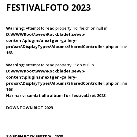
FESTIVALFOTO 2023
Warning
: Attempt to read property "id_field" on null in
D:\WWWRoot\www\Rockbladet.se\wp-
content\plugins\nextgen-gallery-
pro\src\DisplayTypes\Albums\SharedController.php
on line
163
Warning
: Attempt to read property "" on null in
D:\WWWRoot\www\Rockbladet.se\wp-
content\plugins\nextgen-gallery-
pro\src\DisplayTypes\Albums\SharedController.php
on line
163
Här har vi samlat alla album för festivalåret 2023.
DOWNTOWN RIOT 2023
SWEDEN ROCK FESTIVAL 2023