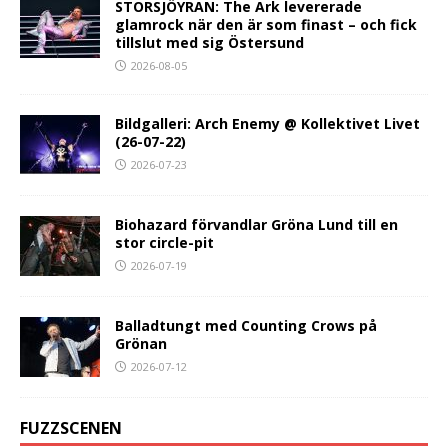
STORSJÖYRAN: The Ark levererade
glamrock när den är som finast – och fick
tillslut med sig Östersund
2026-08-05
Bildgalleri: Arch Enemy @ Kollektivet Livet
(26-07-22)
2026-07-23
Biohazard förvandlar Gröna Lund till en
stor circle-pit
2026-07-19
Balladtungt med Counting Crows på
Grönan
2026-07-12
FUZZSCENEN