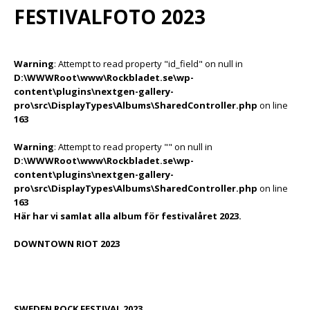
FESTIVALFOTO 2023
Warning
: Attempt to read property "id_field" on null in
D:\WWWRoot\www\Rockbladet.se\wp-
content\plugins\nextgen-gallery-
pro\src\DisplayTypes\Albums\SharedController.php
on line
163
Warning
: Attempt to read property "" on null in
D:\WWWRoot\www\Rockbladet.se\wp-
content\plugins\nextgen-gallery-
pro\src\DisplayTypes\Albums\SharedController.php
on line
163
Här har vi samlat alla album för festivalåret 2023.
DOWNTOWN RIOT 2023
SWEDEN ROCK FESTIVAL 2023