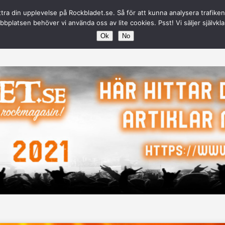
ttra din upplevelse på Rockbladet.se. Så för att kunna analysera trafike
oot\www\Rockbladet.se\wp-content\plugins\contexture-pag
bplatsen behöver vi använda oss av lite cookies. Psst! Vi säljer självkla
Ok
No