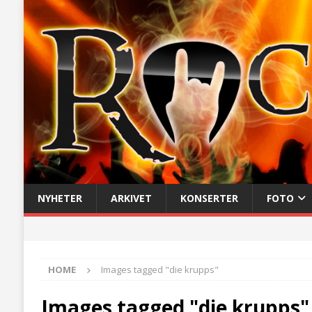
NYHETER
ARKIVET
KONSERTER
FOTO
HOME
Images tagged "die krupps"
Images tagged "die krupps"