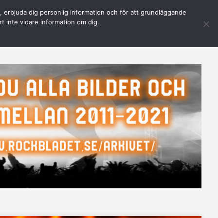
n, erbjuda dig personlig information och för att grundläggande
e-security\core\queries.php
on line
1050
rt inte vidare information om dig.