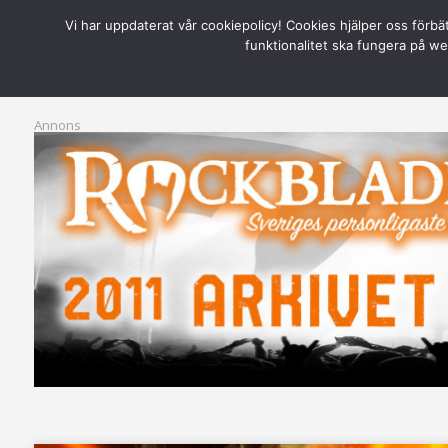
Vi har uppdaterat vår cookiepolicy! Cookies hjälper oss förbä
Warning
: Attempt to read property "post_parent" on null in
D:\WWWR
funktionalitet ska fungera på web
Annons